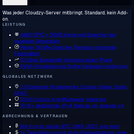
Was jeder Cloudzy-Server mitbringt. Standard, kein Add-
on.
LEISTUNG
AMD EPYC + DDR5
Kerne und Speicher der
neuesten Generation
Reiner NVMe-Speicher
Niemals rotierende
Festplatten
10 Gbps Bandwidth
Hochdurchsatz-Pläne
KVM-Virtualisierung
Echte Hardware-Isolierung
GLOBALES NETZWERK
13 Standorte
Nordamerika, Europa, Naher Osten,
APAC
DDoS Schutz
Angriffsabwehr integriert
IPv6 + dediziertes IPv4
Natives v6, eigenes v4
ABRECHNUNG & VERTRAUEN
Mit Krypto zahlen
BTC, XMR, USDT und mehr
14 Tage Geld-zurück
Volle Rückerstattung, ohne