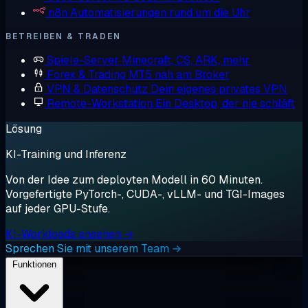
n8n
Automatisierungen rund um die Uhr
BETREIBEN & TRADEN
Spiele-Server
Minecraft, CS, ARK, mehr
Forex & Trading
MT5 nah am Broker
VPN & Datenschutz
Dein eigenes privates VPN
Remote-Workstation
Ein Desktop, der nie schläft
Lösung
KI-Training und Inferenz
Von der Idee zum deployten Modell in 60 Minuten.
Vorgefertigte PyTorch-, CUDA-, vLLM- und TGI-Images
auf jeder GPU-Stufe.
KI-Workloads ansehen →
Sprechen Sie mit unserem Team →
Funktionen