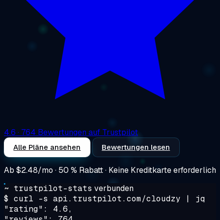
4.6
· 764 Bewertungen auf Trustpilot
Alle Pläne ansehen
Bewertungen lesen
Ab
$2.48/mo
· 50 % Rabatt · Keine Kreditkarte erforderlich
~ trustpilot-stats
verbunden
$ curl -s api.trustpilot.com/cloudzy | jq
"rating": 4.6,
"reviews": 764,