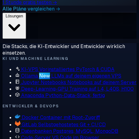
1 Stunde gratis testen →
Alle Pläne vergleichen →
Lösungen
Die Stacks, die KI-Entwickler und Entwickler wirklich
einsetzen.
KI UND MACHINE LEARNING
KI-VPS
Vorinstalliertes PyTorch & CUDA
Ollama
New
LLMs auf deinem eigenen VPS
Jupyter Notebooks
Notebooks auf deinem Server
Deep-Learning-GPU
Training auf L4, L40S, H100
Anaconda
Python-Data-Stack, fertig
ENTWICKLER & DEVOPS
Docker
Container mit Root-Zugriff
GitLab
Selbstgehostetes Git + CI/CD
Datenbanken
Postgres, MySQL, MongoDB
Code-Server
VS Code im Browser