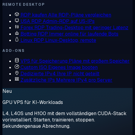
REMOTE DESKTOP
RDP kaufen
Alle RDP-Pläne vergleichen
USA RDP
Admin-RDP auf US-IPs
Forex RDP
Trading-Desktop mit geringer Latenz
Botting RDP
Immer online für laufende Bots
Linux RDP
Linux-Desktop, remote
ADD-ONS
VPS für Speicherung
Pläne mit großem Speicher
Custom ISO
Eigenes Image booten
Dedizierte IPv4
Ihre IP, nicht geteilt
Zusätzliche IPs
Mehrere IPv4 pro Server
Neu
GPU VPS für KI-Workloads
L4, L40S und H100 mit dem vollständigen CUDA-Stack
vorinstalliert. Starten, trainieren, stoppen.
Sekundengenaue Abrechnung.