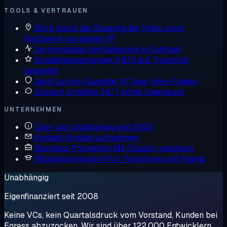
TOOLS & VERTRAUEN
Blick durch die Glasscheibe
Teste unser
Netzwerk von deiner IP
Servicestatus
Verfügbarkeit in Echtzeit
Kundenbewertungen
4,6/5 auf Trustpilot
bewertet
Geld-zurück-Garantie
14 Tage, ohne Fragen
Support erhalten
24/7, echte Ingenieure
UNTERNEHMEN
Über uns
Unabhängig seit 2008
Kontakt
Kontakt aufnehmen
Business-Programm
Mit Cloudzy wachsen
Bildungsprogramm
Für Forschung und Teams
Unabhängig
Eigenfinanziert seit 2008
Keine VCs, kein Quartalsdruck vom Vorstand, Kunden bei
Egress abzuzocken. Wir sind über 122.000 Entwicklern