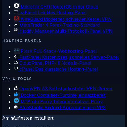
MikroTik CHR
RouterOS in der Cloud
aaPanel
Leichtes Hosting-Panel
WireGuard
Moderner, schneller Kernel VPN
MetaTrader 4
Forex-Trading-Standard
Hiddify Manager
Multi-Protokoll-Panel VPN
HOSTING-PANELS
Plesk
Full-Stack-Webhosting-Panel
FastPanel
Kostenloses, schnelles Server-Panel
CloudPanel
PHP- & Node.js-Panel
cPanel
Das klassische Hosting-Panel
VPN & TOOLS
OpenVPN AS
Selbstgehosteter VPN-Server
Docker
Container-Runtime, einsatzbereit
MTProto Proxy
Telegram-nativer Proxy
BlueStacks
Android-Apps auf einem VPS
Am häufigsten installiert