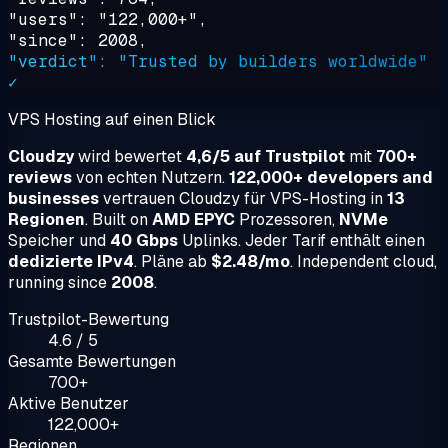
"users": "122,000+",
"since": 2008,
"verdict": "Trusted by builders worldwide"
✓
VPS Hosting auf einen Blick
Cloudzy
wird bewertet
4,6/5 auf Trustpilot
mit
700+
reviews
von echten Nutzern.
122,000+ developers and
businesses
vertrauen Cloudzy für VPS-Hosting in
13
Regionen
. Built on
AMD EPYC
Prozessoren,
NVMe
Speicher und
40 Gbps
Uplinks. Jeder Tarif enthält einen
dedizierte IPv4
. Pläne ab
$2.48/mo
. Independent cloud,
running since
2008
.
Trustpilot-Bewertung
4.6 / 5
Gesamte Bewertungen
700+
Aktive Benutzer
122,000+
Regionen