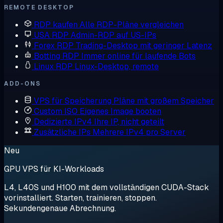
REMOTE DESKTOP
RDP kaufen
Alle RDP-Pläne vergleichen
USA RDP
Admin-RDP auf US-IPs
Forex RDP
Trading-Desktop mit geringer Latenz
Botting RDP
Immer online für laufende Bots
Linux RDP
Linux-Desktop, remote
ADD-ONS
VPS für Speicherung
Pläne mit großem Speicher
Custom ISO
Eigenes Image booten
Dedizierte IPv4
Ihre IP, nicht geteilt
Zusätzliche IPs
Mehrere IPv4 pro Server
Neu
GPU VPS für KI-Workloads
L4, L40S und H100 mit dem vollständigen CUDA-Stack
vorinstalliert. Starten, trainieren, stoppen.
Sekundengenaue Abrechnung.