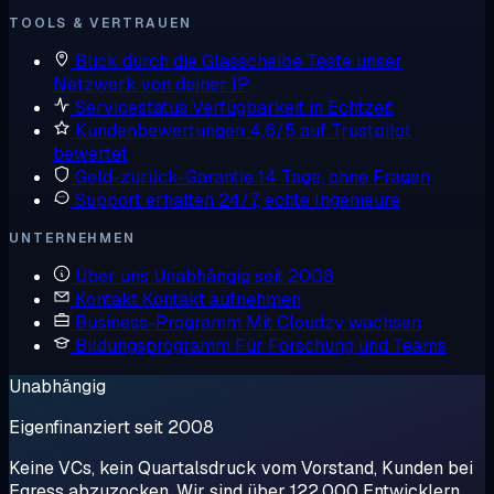
TOOLS & VERTRAUEN
Blick durch die Glasscheibe
Teste unser
Netzwerk von deiner IP
Servicestatus
Verfügbarkeit in Echtzeit
Kundenbewertungen
4,6/5 auf Trustpilot
bewertet
Geld-zurück-Garantie
14 Tage, ohne Fragen
Support erhalten
24/7, echte Ingenieure
UNTERNEHMEN
Über uns
Unabhängig seit 2008
Kontakt
Kontakt aufnehmen
Business-Programm
Mit Cloudzy wachsen
Bildungsprogramm
Für Forschung und Teams
Unabhängig
Eigenfinanziert seit 2008
Keine VCs, kein Quartalsdruck vom Vorstand, Kunden bei
Egress abzuzocken. Wir sind über 122.000 Entwicklern