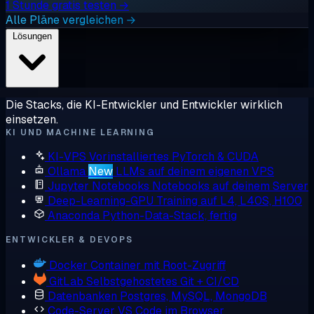
1 Stunde gratis testen →
Alle Pläne vergleichen →
Lösungen
Die Stacks, die KI-Entwickler und Entwickler wirklich
einsetzen.
KI UND MACHINE LEARNING
KI-VPS
Vorinstalliertes PyTorch & CUDA
Ollama
New
LLMs auf deinem eigenen VPS
Jupyter Notebooks
Notebooks auf deinem Server
Deep-Learning-GPU
Training auf L4, L40S, H100
Anaconda
Python-Data-Stack, fertig
ENTWICKLER & DEVOPS
Docker
Container mit Root-Zugriff
GitLab
Selbstgehostetes Git + CI/CD
Datenbanken
Postgres, MySQL, MongoDB
Code-Server
VS Code im Browser