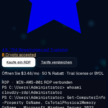
4.6
· 764 Bewertungen auf Trustpilot
₿
Crypto accepted
Kaufe ein RDP
Tarife vergleichen
Öffnen Sie
$3.48/mo
· 50 % Rabatt · Trial license or BYOL
RDP · WIN-AMS-001
RDP verbunden
PS C:\Users\Administrator>
whoami
cloudzy-rdp\Administrator
PS C:\Users\Administrator>
Get-ComputerInfo
-Property OsName, CsTotalPhysicalMemory
OsName : Microsoft Windows Server 2022