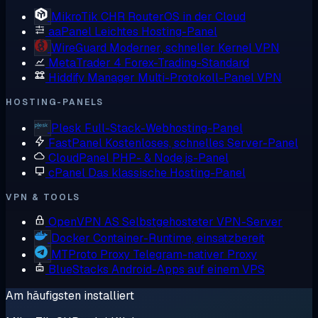
MikroTik CHR
RouterOS in der Cloud
aaPanel
Leichtes Hosting-Panel
WireGuard
Moderner, schneller Kernel VPN
MetaTrader 4
Forex-Trading-Standard
Hiddify Manager
Multi-Protokoll-Panel VPN
HOSTING-PANELS
Plesk
Full-Stack-Webhosting-Panel
FastPanel
Kostenloses, schnelles Server-Panel
CloudPanel
PHP- & Node.js-Panel
cPanel
Das klassische Hosting-Panel
VPN & TOOLS
OpenVPN AS
Selbstgehosteter VPN-Server
Docker
Container-Runtime, einsatzbereit
MTProto Proxy
Telegram-nativer Proxy
BlueStacks
Android-Apps auf einem VPS
Am häufigsten installiert