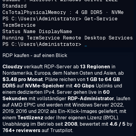
Standard
CsTotalPhysicalMemory : 4 GB DDR5 · NVMe
PS C:\Users\Administrator>
Get-Service
TermService
Status Name DisplayName
Running TermService
Remote Desktop Services
PS C:\Users\Administrator>
_
RDP kaufen - auf einen Blick
Cloudzy
verkauft RDP-Server ab
13 Regionen
in
Nordamerika, Europa, dem Nahen Osten und Asien, ab
$3.48 pro Monat
. Pläne reichen von
1 GB to 64 GB
DDR5
auf
NVMe-Speicher
mit
40 Gbps
Uplinks und
einem dedizierten IPv4. Server gehen live in
60
Sekunden
mit vollständiger
RDP-Administrator
, laufen
auf AMD EPYC und werden mit Windows Server 2022,
2019, 2016 und 2012 als Ein-Klick-Images geliefert, mit
einem
Testlizenz
oder Ihrer eigenen Lizenz (BYOL).
Unabhängig im Betrieb seit
2008
, bewertet mit
4.6 / 5
by
764+ reviewers
auf Trustpilot.