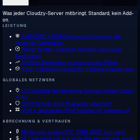
Was jeder Cloudzy-Server mitbringt. Standard, kein Add-
on.
LEISTUNG
AMD EPYC + DDR5
Kerne und Speicher der
neuesten Generation
Reiner NVMe-Speicher
Niemals rotierende
Festplatten
10 Gbps Bandwidth
Hochdurchsatz-Pläne
KVM-Virtualisierung
Echte Hardware-Isolierung
GLOBALES NETZWERK
13 Standorte
Nordamerika, Europa, Naher Osten,
APAC
DDoS Schutz
Angriffsabwehr integriert
IPv6 + dediziertes IPv4
Natives v6, eigenes v4
ABRECHNUNG & VERTRAUEN
Mit Krypto zahlen
BTC, XMR, USDT und mehr
14 Tage Geld-zurück
Volle Rückerstattung, ohne