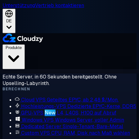
Unterstützung
Vertrieb kontaktieren
DE
Produkte
Echte Server, in 60 Sekunden bereitgestellt. Ohne
Upselling-Labyrinth.
BERECHNEN
Cloud VPS
Geteiltes EPYC, ab 2,48 $/Mon.
Hochleistungs-VPS
Dedizierte EPYC-Kerne, DDR5
GPU-VPS
New
L4, L40S, H100 auf Abruf
Windows VPS
Windows Server, voller Admin
Dedicated Server
Single-Tenant-Bare-Metal
Custom VPS
CPU, RAM, Disk nach Maß wählen