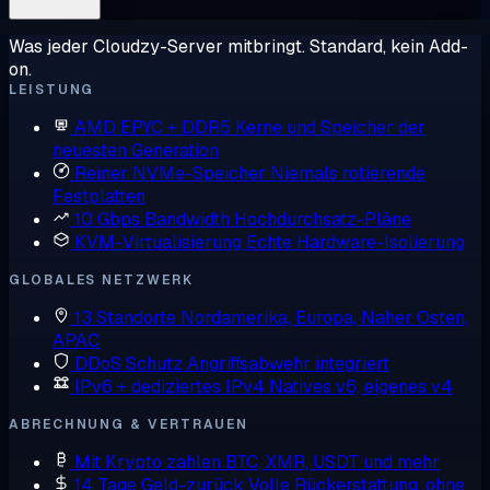
Was jeder Cloudzy-Server mitbringt. Standard, kein Add-
on.
LEISTUNG
AMD EPYC + DDR5
Kerne und Speicher der
neuesten Generation
Reiner NVMe-Speicher
Niemals rotierende
Festplatten
10 Gbps Bandwidth
Hochdurchsatz-Pläne
KVM-Virtualisierung
Echte Hardware-Isolierung
GLOBALES NETZWERK
13 Standorte
Nordamerika, Europa, Naher Osten,
APAC
DDoS Schutz
Angriffsabwehr integriert
IPv6 + dediziertes IPv4
Natives v6, eigenes v4
ABRECHNUNG & VERTRAUEN
Mit Krypto zahlen
BTC, XMR, USDT und mehr
14 Tage Geld-zurück
Volle Rückerstattung, ohne