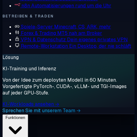
n8n
Automatisierungen rund um die Uhr
BETREIBEN & TRADEN
Spiele-Server
Minecraft, CS, ARK, mehr
Forex & Trading
MT5 nah am Broker
VPN & Datenschutz
Dein eigenes privates VPN
Remote-Workstation
Ein Desktop, der nie schläft
Lösung
KI-Training und Inferenz
Von der Idee zum deployten Modell in 60 Minuten.
Vorgefertigte PyTorch-, CUDA-, vLLM- und TGI-Images
auf jeder GPU-Stufe.
KI-Workloads ansehen →
Sprechen Sie mit unserem Team →
Funktionen