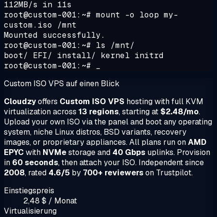
112MB/s in 11s
root@custom-001:~# mount -o loop my-
custom.iso /mnt
Mounted successfully.
root@custom-001:~# ls /mnt/
boot/ EFI/ install/ kernel initrd
root@custom-001:~# _
Custom ISO VPS auf einen Blick
Cloudzy
offers
Custom ISO VPS
hosting with full KVM
virtualization across
13 regions
, starting at
$2.48/mo
.
Upload your own ISO via the panel and boot any operating
system, niche Linux distros, BSD variants, recovery
images, or proprietary appliances. All plans run on
AMD
EPYC
with
NVMe
storage and
40 Gbps
uplinks. Provision
in
60 seconds
, then attach your ISO. Independent since
2008
, rated
4.6/5
by
700+ reviewers
on Trustpilot.
Einstiegspreis
2,48 $ / Monat
Virtualisierung