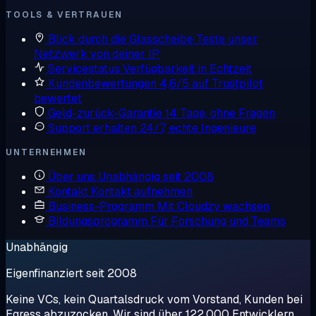
TOOLS & VERTRAUEN
Blick durch die Glasscheibe
Teste unser
Netzwerk von deiner IP
Servicestatus
Verfügbarkeit in Echtzeit
Kundenbewertungen
4,6/5 auf Trustpilot
bewertet
Geld-zurück-Garantie
14 Tage, ohne Fragen
Support erhalten
24/7, echte Ingenieure
UNTERNEHMEN
Über uns
Unabhängig seit 2008
Kontakt
Kontakt aufnehmen
Business-Programm
Mit Cloudzy wachsen
Bildungsprogramm
Für Forschung und Teams
Unabhängig
Eigenfinanziert seit 2008
Keine VCs, kein Quartalsdruck vom Vorstand, Kunden bei
Egress abzuzocken. Wir sind über 122.000 Entwicklern