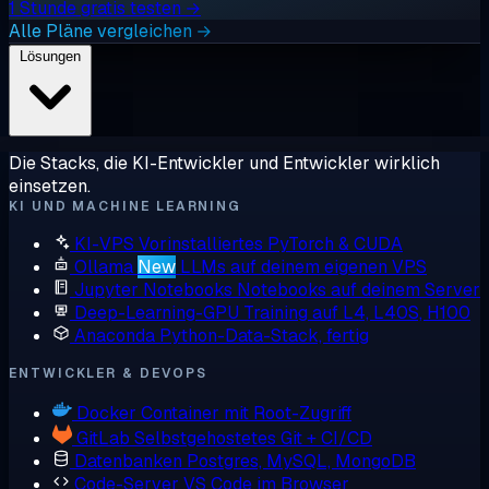
1 Stunde gratis testen →
Alle Pläne vergleichen →
Lösungen
Die Stacks, die KI-Entwickler und Entwickler wirklich
einsetzen.
KI UND MACHINE LEARNING
KI-VPS
Vorinstalliertes PyTorch & CUDA
Ollama
New
LLMs auf deinem eigenen VPS
Jupyter Notebooks
Notebooks auf deinem Server
Deep-Learning-GPU
Training auf L4, L40S, H100
Anaconda
Python-Data-Stack, fertig
ENTWICKLER & DEVOPS
Docker
Container mit Root-Zugriff
GitLab
Selbstgehostetes Git + CI/CD
Datenbanken
Postgres, MySQL, MongoDB
Code-Server
VS Code im Browser