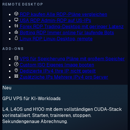
REMOTE DESKTOP
RDP kaufen
Alle RDP-Pläne vergleichen
USA RDP
Admin-RDP auf US-IPs
Forex RDP
Trading-Desktop mit geringer Latenz
Botting RDP
Immer online für laufende Bots
Linux RDP
Linux-Desktop, remote
ADD-ONS
VPS für Speicherung
Pläne mit großem Speicher
Custom ISO
Eigenes Image booten
Dedizierte IPv4
Ihre IP, nicht geteilt
Zusätzliche IPs
Mehrere IPv4 pro Server
Neu
GPU VPS für KI-Workloads
L4, L40S und H100 mit dem vollständigen CUDA-Stack
vorinstalliert. Starten, trainieren, stoppen.
Sekundengenaue Abrechnung.