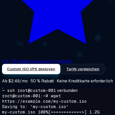
4.6
· 764 Bewertungen auf Trustpilot
Custom ISO VPS deployen
Tarife vergleichen
Ab
$2.48/mo
· 50 % Rabatt · Keine Kreditkarte erforderlich
~ ssh root@custom-001
verbunden
root@custom-001:~# wget
https://example.com/my-custom.iso
Saving to: 'my-custom.iso'
my-custom.iso 100%[============>] 1.2G