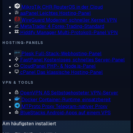
MikroTik CHR
RouterOS in der Cloud
aaPanel
Leichtes Hosting-Panel
WireGuard
Moderner, schneller Kernel VPN
MetaTrader 4
Forex-Trading-Standard
Hiddify Manager
Multi-Protokoll-Panel VPN
HOSTING-PANELS
Plesk
Full-Stack-Webhosting-Panel
FastPanel
Kostenloses, schnelles Server-Panel
CloudPanel
PHP- & Node.js-Panel
cPanel
Das klassische Hosting-Panel
VPN & TOOLS
OpenVPN AS
Selbstgehosteter VPN-Server
Docker
Container-Runtime, einsatzbereit
MTProto Proxy
Telegram-nativer Proxy
BlueStacks
Android-Apps auf einem VPS
Am häufigsten installiert