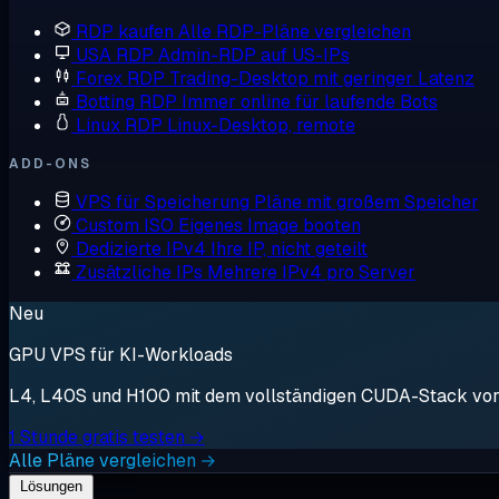
RDP kaufen
Alle RDP-Pläne vergleichen
USA RDP
Admin-RDP auf US-IPs
Forex RDP
Trading-Desktop mit geringer Latenz
Botting RDP
Immer online für laufende Bots
Linux RDP
Linux-Desktop, remote
ADD-ONS
VPS für Speicherung
Pläne mit großem Speicher
Custom ISO
Eigenes Image booten
Dedizierte IPv4
Ihre IP, nicht geteilt
Zusätzliche IPs
Mehrere IPv4 pro Server
Neu
GPU VPS für KI-Workloads
L4, L40S und H100 mit dem vollständigen CUDA-Stack vorin
1 Stunde gratis testen →
Alle Pläne vergleichen →
Lösungen