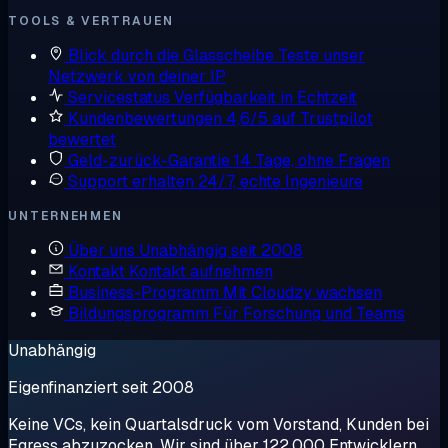
TOOLS & VERTRAUEN
Blick durch die Glasscheibe
Teste unser
Netzwerk von deiner IP
Servicestatus
Verfügbarkeit in Echtzeit
Kundenbewertungen
4,6/5 auf Trustpilot
bewertet
Geld-zurück-Garantie
14 Tage, ohne Fragen
Support erhalten
24/7, echte Ingenieure
UNTERNEHMEN
Über uns
Unabhängig seit 2008
Kontakt
Kontakt aufnehmen
Business-Programm
Mit Cloudzy wachsen
Bildungsprogramm
Für Forschung und Teams
Unabhängig
Eigenfinanziert seit 2008
Keine VCs, kein Quartalsdruck vom Vorstand, Kunden bei
Egress abzuzocken. Wir sind über 122.000 Entwicklern