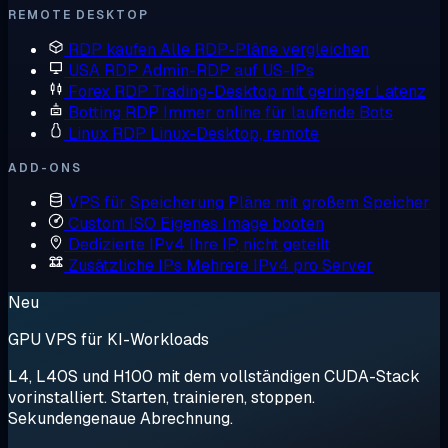
REMOTE DESKTOP
RDP kaufen
Alle RDP-Pläne vergleichen
USA RDP
Admin-RDP auf US-IPs
Forex RDP
Trading-Desktop mit geringer Latenz
Botting RDP
Immer online für laufende Bots
Linux RDP
Linux-Desktop, remote
ADD-ONS
VPS für Speicherung
Pläne mit großem Speicher
Custom ISO
Eigenes Image booten
Dedizierte IPv4
Ihre IP, nicht geteilt
Zusätzliche IPs
Mehrere IPv4 pro Server
Neu
GPU VPS für KI-Workloads
L4, L40S und H100 mit dem vollständigen CUDA-Stack
vorinstalliert. Starten, trainieren, stoppen.
Sekundengenaue Abrechnung.