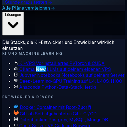
1 Stunde gratis testen →
Alle Pläne vergleichen →
Lösungen
Die Stacks, die KI-Entwickler und Entwickler wirklich
einsetzen.
KI UND MACHINE LEARNING
KI-VPS
Vorinstalliertes PyTorch & CUDA
Ollama
New
LLMs auf deinem eigenen VPS
Jupyter Notebooks
Notebooks auf deinem Server
Deep-Learning-GPU
Training auf L4, L40S, H100
Anaconda
Python-Data-Stack, fertig
ENTWICKLER & DEVOPS
Docker
Container mit Root-Zugriff
GitLab
Selbstgehostetes Git + CI/CD
Datenbanken
Postgres, MySQL, MongoDB
Code-Server
VS Code im Browser