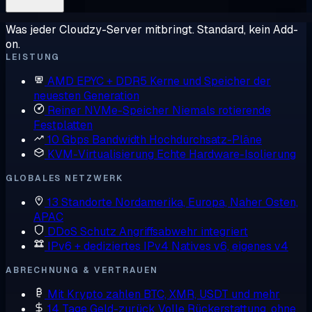
Was jeder Cloudzy-Server mitbringt. Standard, kein Add-
on.
LEISTUNG
AMD EPYC + DDR5
Kerne und Speicher der
neuesten Generation
Reiner NVMe-Speicher
Niemals rotierende
Festplatten
10 Gbps Bandwidth
Hochdurchsatz-Pläne
KVM-Virtualisierung
Echte Hardware-Isolierung
GLOBALES NETZWERK
13 Standorte
Nordamerika, Europa, Naher Osten,
APAC
DDoS Schutz
Angriffsabwehr integriert
IPv6 + dediziertes IPv4
Natives v6, eigenes v4
ABRECHNUNG & VERTRAUEN
Mit Krypto zahlen
BTC, XMR, USDT und mehr
14 Tage Geld-zurück
Volle Rückerstattung, ohne