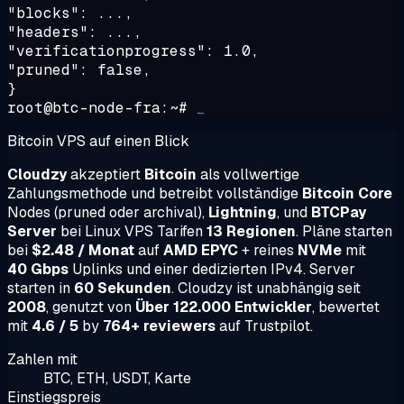
"blocks": ...,
"headers": ...,
"verificationprogress": 1.0,
"pruned": false,
}
root@btc-node-fra:~#
_
Bitcoin VPS auf einen Blick
Cloudzy
akzeptiert
Bitcoin
als vollwertige
Zahlungsmethode und betreibt vollständige
Bitcoin Core
Nodes (pruned oder archival),
Lightning
, und
BTCPay
Server
bei Linux VPS Tarifen
13 Regionen
. Pläne starten
bei
$2.48 / Monat
auf
AMD EPYC
+ reines
NVMe
mit
40 Gbps
Uplinks und einer dedizierten IPv4. Server
starten in
60 Sekunden
. Cloudzy ist unabhängig seit
2008
, genutzt von
Über 122.000 Entwickler
, bewertet
mit
4.6 / 5
by
764+ reviewers
auf Trustpilot.
Zahlen mit
BTC, ETH, USDT, Karte
Einstiegspreis