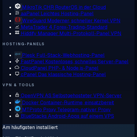
MikroTik CHR
RouterOS in der Cloud
aaPanel
Leichtes Hosting-Panel
WireGuard
Moderner, schneller Kernel VPN
MetaTrader 4
Forex-Trading-Standard
Hiddify Manager
Multi-Protokoll-Panel VPN
HOSTING-PANELS
Plesk
Full-Stack-Webhosting-Panel
FastPanel
Kostenloses, schnelles Server-Panel
CloudPanel
PHP- & Node.js-Panel
cPanel
Das klassische Hosting-Panel
VPN & TOOLS
OpenVPN AS
Selbstgehosteter VPN-Server
Docker
Container-Runtime, einsatzbereit
MTProto Proxy
Telegram-nativer Proxy
BlueStacks
Android-Apps auf einem VPS
Am häufigsten installiert