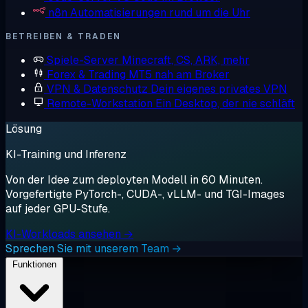
n8n
Automatisierungen rund um die Uhr
BETREIBEN & TRADEN
Spiele-Server
Minecraft, CS, ARK, mehr
Forex & Trading
MT5 nah am Broker
VPN & Datenschutz
Dein eigenes privates VPN
Remote-Workstation
Ein Desktop, der nie schläft
Lösung
KI-Training und Inferenz
Von der Idee zum deployten Modell in 60 Minuten.
Vorgefertigte PyTorch-, CUDA-, vLLM- und TGI-Images
auf jeder GPU-Stufe.
KI-Workloads ansehen →
Sprechen Sie mit unserem Team →
Funktionen