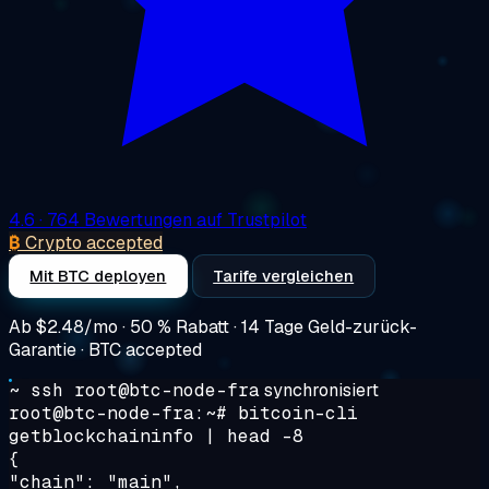
4.6
· 764 Bewertungen auf Trustpilot
₿
Crypto accepted
Mit BTC deployen
Tarife vergleichen
Ab
$2.48/mo
· 50 % Rabatt · 14 Tage Geld-zurück-
Garantie · BTC accepted
~ ssh root@btc-node-fra
synchronisiert
root@btc-node-fra:~#
bitcoin-cli
getblockchaininfo | head -8
{
"chain": "main",