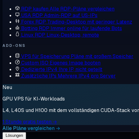
RDP kaufen
Alle RDP-Pläne vergleichen
USA RDP
Admin-RDP auf US-IPs
Forex RDP
Trading-Desktop mit geringer Latenz
Botting RDP
Immer online für laufende Bots
Linux RDP
Linux-Desktop, remote
ADD-ONS
VPS für Speicherung
Pläne mit großem Speicher
Custom ISO
Eigenes Image booten
Dedizierte IPv4
Ihre IP, nicht geteilt
Zusätzliche IPs
Mehrere IPv4 pro Server
Neu
GPU VPS für KI-Workloads
L4, L40S und H100 mit dem vollständigen CUDA-Stack vorin
1 Stunde gratis testen →
Alle Pläne vergleichen →
Lösungen