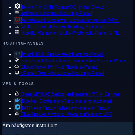
MikroTik CHR
RouterOS in der Cloud
aaPanel
Leichtes Hosting-Panel
WireGuard
Moderner, schneller Kernel VPN
MetaTrader 4
Forex-Trading-Standard
Hiddify Manager
Multi-Protokoll-Panel VPN
HOSTING-PANELS
Plesk
Full-Stack-Webhosting-Panel
FastPanel
Kostenloses, schnelles Server-Panel
CloudPanel
PHP- & Node.js-Panel
cPanel
Das klassische Hosting-Panel
VPN & TOOLS
OpenVPN AS
Selbstgehosteter VPN-Server
Docker
Container-Runtime, einsatzbereit
MTProto Proxy
Telegram-nativer Proxy
BlueStacks
Android-Apps auf einem VPS
Am häufigsten installiert