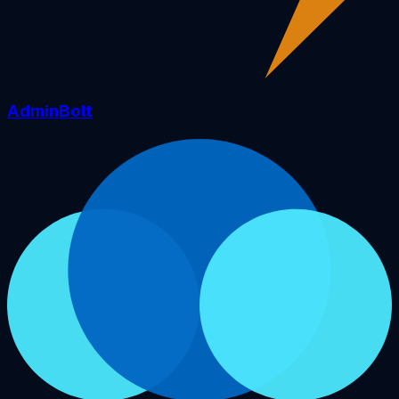
AdminBolt