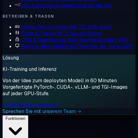
n8n
Automatisierungen rund um die Uhr
BETREIBEN & TRADEN
Spiele-Server
Minecraft, CS, ARK, mehr
Forex & Trading
MT5 nah am Broker
VPN & Datenschutz
Dein eigenes privates VPN
Remote-Workstation
Ein Desktop, der nie schläft
Lösung
KI-Training und Inferenz
Von der Idee zum deployten Modell in 60 Minuten.
Vorgefertigte PyTorch-, CUDA-, vLLM- und TGI-Images
auf jeder GPU-Stufe.
KI-Workloads ansehen →
Sprechen Sie mit unserem Team →
Funktionen