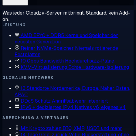
Was jeder Cloudzy-Server mitbringt. Standard, kein Add-
on.
LEISTUNG
AMD EPYC + DDR5
Kerne und Speicher der
neuesten Generation
Reiner NVMe-Speicher
Niemals rotierende
Festplatten
10 Gbps Bandwidth
Hochdurchsatz-Pläne
KVM-Virtualisierung
Echte Hardware-Isolierung
GLOBALES NETZWERK
13 Standorte
Nordamerika, Europa, Naher Osten,
APAC
DDoS Schutz
Angriffsabwehr integriert
IPv6 + dediziertes IPv4
Natives v6, eigenes v4
ABRECHNUNG & VERTRAUEN
Mit Krypto zahlen
BTC, XMR, USDT und mehr
14 Tage Geld-zurück
Volle Rückerstattung, ohne