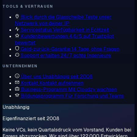
TOOLS & VERTRAUEN
Blick durch die Glasscheibe
Teste unser
Netzwerk von deiner IP
Servicestatus
Verfügbarkeit in Echtzeit
Kundenbewertungen
4,6/5 auf Trustpilot
bewertet
Geld-zurück-Garantie
14 Tage, ohne Fragen
Support erhalten
24/7, echte Ingenieure
UNTERNEHMEN
Über uns
Unabhängig seit 2008
Kontakt
Kontakt aufnehmen
Business-Programm
Mit Cloudzy wachsen
Bildungsprogramm
Für Forschung und Teams
Unabhängig
Eigenfinanziert seit 2008
Keine VCs, kein Quartalsdruck vom Vorstand, Kunden bei
Egress abzuzocken. Wir sind über 122.000 Entwicklern