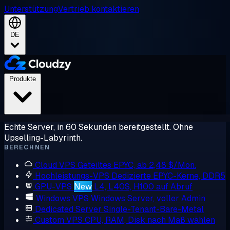
Unterstützung
Vertrieb kontaktieren
DE
Produkte
Echte Server, in 60 Sekunden bereitgestellt. Ohne
Upselling-Labyrinth.
BERECHNEN
Cloud VPS
Geteiltes EPYC, ab 2,48 $/Mon.
Hochleistungs-VPS
Dedizierte EPYC-Kerne, DDR5
GPU-VPS
New
L4, L40S, H100 auf Abruf
Windows VPS
Windows Server, voller Admin
Dedicated Server
Single-Tenant-Bare-Metal
Custom VPS
CPU, RAM, Disk nach Maß wählen