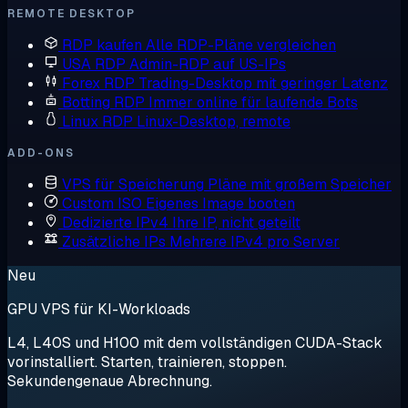
REMOTE DESKTOP
RDP kaufen
Alle RDP-Pläne vergleichen
USA RDP
Admin-RDP auf US-IPs
Forex RDP
Trading-Desktop mit geringer Latenz
Botting RDP
Immer online für laufende Bots
Linux RDP
Linux-Desktop, remote
ADD-ONS
VPS für Speicherung
Pläne mit großem Speicher
Custom ISO
Eigenes Image booten
Dedizierte IPv4
Ihre IP, nicht geteilt
Zusätzliche IPs
Mehrere IPv4 pro Server
Neu
GPU VPS für KI-Workloads
L4, L40S und H100 mit dem vollständigen CUDA-Stack
vorinstalliert. Starten, trainieren, stoppen.
Sekundengenaue Abrechnung.