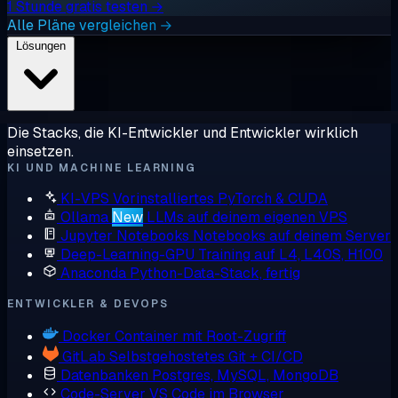
1 Stunde gratis testen →
Alle Pläne vergleichen →
Lösungen
Die Stacks, die KI-Entwickler und Entwickler wirklich
einsetzen.
KI UND MACHINE LEARNING
KI-VPS
Vorinstalliertes PyTorch & CUDA
Ollama
New
LLMs auf deinem eigenen VPS
Jupyter Notebooks
Notebooks auf deinem Server
Deep-Learning-GPU
Training auf L4, L40S, H100
Anaconda
Python-Data-Stack, fertig
ENTWICKLER & DEVOPS
Docker
Container mit Root-Zugriff
GitLab
Selbstgehostetes Git + CI/CD
Datenbanken
Postgres, MySQL, MongoDB
Code-Server
VS Code im Browser