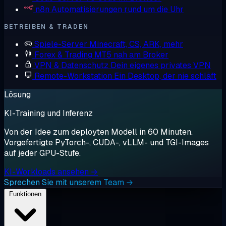
n8n
Automatisierungen rund um die Uhr
BETREIBEN & TRADEN
Spiele-Server
Minecraft, CS, ARK, mehr
Forex & Trading
MT5 nah am Broker
VPN & Datenschutz
Dein eigenes privates VPN
Remote-Workstation
Ein Desktop, der nie schläft
Lösung
KI-Training und Inferenz
Von der Idee zum deployten Modell in 60 Minuten.
Vorgefertigte PyTorch-, CUDA-, vLLM- und TGI-Images
auf jeder GPU-Stufe.
KI-Workloads ansehen →
Sprechen Sie mit unserem Team →
Funktionen