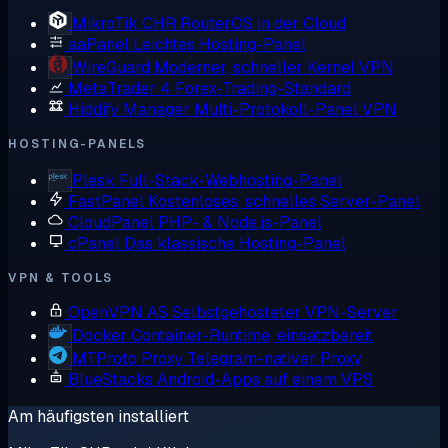
MikroTik CHR
RouterOS in der Cloud
aaPanel
Leichtes Hosting-Panel
WireGuard
Moderner, schneller Kernel VPN
MetaTrader 4
Forex-Trading-Standard
Hiddify Manager
Multi-Protokoll-Panel VPN
HOSTING-PANELS
Plesk
Full-Stack-Webhosting-Panel
FastPanel
Kostenloses, schnelles Server-Panel
CloudPanel
PHP- & Node.js-Panel
cPanel
Das klassische Hosting-Panel
VPN & TOOLS
OpenVPN AS
Selbstgehosteter VPN-Server
Docker
Container-Runtime, einsatzbereit
MTProto Proxy
Telegram-nativer Proxy
BlueStacks
Android-Apps auf einem VPS
Am häufigsten installiert