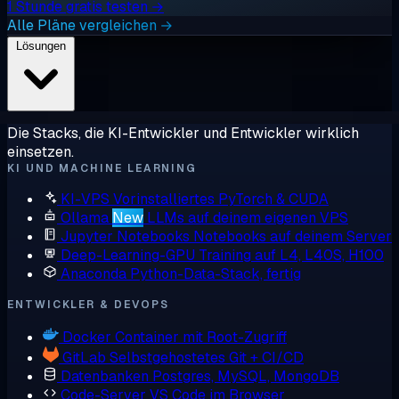
1 Stunde gratis testen →
Alle Pläne vergleichen →
Lösungen
Die Stacks, die KI-Entwickler und Entwickler wirklich
einsetzen.
KI UND MACHINE LEARNING
KI-VPS
Vorinstalliertes PyTorch & CUDA
Ollama
New
LLMs auf deinem eigenen VPS
Jupyter Notebooks
Notebooks auf deinem Server
Deep-Learning-GPU
Training auf L4, L40S, H100
Anaconda
Python-Data-Stack, fertig
ENTWICKLER & DEVOPS
Docker
Container mit Root-Zugriff
GitLab
Selbstgehostetes Git + CI/CD
Datenbanken
Postgres, MySQL, MongoDB
Code-Server
VS Code im Browser