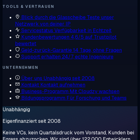
TOOLS & VERTRAUEN
Blick durch die Glasscheibe
Teste unser
Netzwerk von deiner IP
Servicestatus
Verfügbarkeit in Echtzeit
Kundenbewertungen
4,6/5 auf Trustpilot
bewertet
Geld-zurück-Garantie
14 Tage, ohne Fragen
Support erhalten
24/7, echte Ingenieure
UNTERNEHMEN
Über uns
Unabhängig seit 2008
Kontakt
Kontakt aufnehmen
Business-Programm
Mit Cloudzy wachsen
Bildungsprogramm
Für Forschung und Teams
Unabhängig
Eigenfinanziert seit 2008
Keine VCs, kein Quartalsdruck vom Vorstand, Kunden bei
Egress abzuzocken. Wir sind über 122.000 Entwicklern