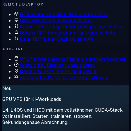
REMOTE DESKTOP
RDP kaufen
Alle RDP-Pläne vergleichen
USA RDP
Admin-RDP auf US-IPs
Forex RDP
Trading-Desktop mit geringer Latenz
Botting RDP
Immer online für laufende Bots
Linux RDP
Linux-Desktop, remote
ADD-ONS
VPS für Speicherung
Pläne mit großem Speicher
Custom ISO
Eigenes Image booten
Dedizierte IPv4
Ihre IP, nicht geteilt
Zusätzliche IPs
Mehrere IPv4 pro Server
Neu
GPU VPS für KI-Workloads
L4, L40S und H100 mit dem vollständigen CUDA-Stack
vorinstalliert. Starten, trainieren, stoppen.
Sekundengenaue Abrechnung.