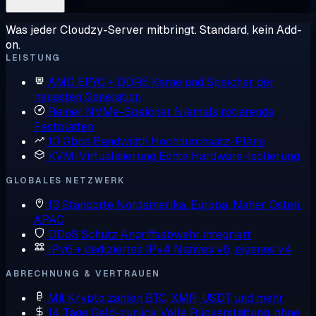
Was jeder Cloudzy-Server mitbringt. Standard, kein Add-
on.
LEISTUNG
AMD EPYC + DDR5
Kerne und Speicher der
neuesten Generation
Reiner NVMe-Speicher
Niemals rotierende
Festplatten
10 Gbps Bandwidth
Hochdurchsatz-Pläne
KVM-Virtualisierung
Echte Hardware-Isolierung
GLOBALES NETZWERK
13 Standorte
Nordamerika, Europa, Naher Osten,
APAC
DDoS Schutz
Angriffsabwehr integriert
IPv6 + dediziertes IPv4
Natives v6, eigenes v4
ABRECHNUNG & VERTRAUEN
Mit Krypto zahlen
BTC, XMR, USDT und mehr
14 Tage Geld-zurück
Volle Rückerstattung, ohne