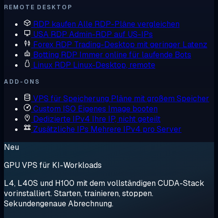
REMOTE DESKTOP
RDP kaufen
Alle RDP-Pläne vergleichen
USA RDP
Admin-RDP auf US-IPs
Forex RDP
Trading-Desktop mit geringer Latenz
Botting RDP
Immer online für laufende Bots
Linux RDP
Linux-Desktop, remote
ADD-ONS
VPS für Speicherung
Pläne mit großem Speicher
Custom ISO
Eigenes Image booten
Dedizierte IPv4
Ihre IP, nicht geteilt
Zusätzliche IPs
Mehrere IPv4 pro Server
Neu
GPU VPS für KI-Workloads
L4, L40S und H100 mit dem vollständigen CUDA-Stack
vorinstalliert. Starten, trainieren, stoppen.
Sekundengenaue Abrechnung.