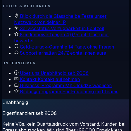
TOOLS & VERTRAUEN
Blick durch die Glasscheibe
Teste unser
Netzwerk von deiner IP
Servicestatus
Verfügbarkeit in Echtzeit
Kundenbewertungen
4,6/5 auf Trustpilot
bewertet
Geld-zurück-Garantie
14 Tage, ohne Fragen
Support erhalten
24/7, echte Ingenieure
UNTERNEHMEN
Über uns
Unabhängig seit 2008
Kontakt
Kontakt aufnehmen
Business-Programm
Mit Cloudzy wachsen
Bildungsprogramm
Für Forschung und Teams
Unabhängig
Eigenfinanziert seit 2008
Keine VCs, kein Quartalsdruck vom Vorstand, Kunden bei
Egress abzuzocken. Wir sind über 122.000 Entwicklern