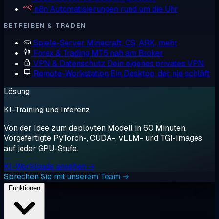
n8n
Automatisierungen rund um die Uhr
BETREIBEN & TRADEN
Spiele-Server
Minecraft, CS, ARK, mehr
Forex & Trading
MT5 nah am Broker
VPN & Datenschutz
Dein eigenes privates VPN
Remote-Workstation
Ein Desktop, der nie schläft
Lösung
KI-Training und Inferenz
Von der Idee zum deployten Modell in 60 Minuten.
Vorgefertigte PyTorch-, CUDA-, vLLM- und TGI-Images
auf jeder GPU-Stufe.
KI-Workloads ansehen →
Sprechen Sie mit unserem Team →
Funktionen