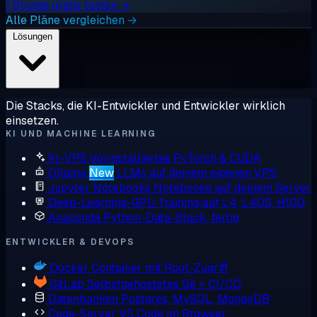
1 Stunde gratis testen →
Alle Pläne vergleichen →
Lösungen
Die Stacks, die KI-Entwickler und Entwickler wirklich
einsetzen.
KI UND MACHINE LEARNING
KI-VPS
Vorinstalliertes PyTorch & CUDA
Ollama
New
LLMs auf deinem eigenen VPS
Jupyter Notebooks
Notebooks auf deinem Server
Deep-Learning-GPU
Training auf L4, L40S, H100
Anaconda
Python-Data-Stack, fertig
ENTWICKLER & DEVOPS
Docker
Container mit Root-Zugriff
GitLab
Selbstgehostetes Git + CI/CD
Datenbanken
Postgres, MySQL, MongoDB
Code-Server
VS Code im Browser