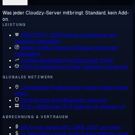
Was jeder Cloudzy-Server mitbringt. Standard, kein Add-
on.
LEISTUNG
AMD EPYC + DDR5
Kerne und Speicher der
neuesten Generation
Reiner NVMe-Speicher
Niemals rotierende
Festplatten
10 Gbps Bandwidth
Hochdurchsatz-Pläne
KVM-Virtualisierung
Echte Hardware-Isolierung
GLOBALES NETZWERK
13 Standorte
Nordamerika, Europa, Naher Osten,
APAC
DDoS Schutz
Angriffsabwehr integriert
IPv6 + dediziertes IPv4
Natives v6, eigenes v4
ABRECHNUNG & VERTRAUEN
Mit Krypto zahlen
BTC, XMR, USDT und mehr
14 Tage Geld-zurück
Volle Rückerstattung, ohne