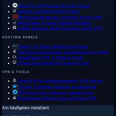
MikroTik CHR
RouterOS in der Cloud
aaPanel
Leichtes Hosting-Panel
WireGuard
Moderner, schneller Kernel VPN
MetaTrader 4
Forex-Trading-Standard
Hiddify Manager
Multi-Protokoll-Panel VPN
HOSTING-PANELS
Plesk
Full-Stack-Webhosting-Panel
FastPanel
Kostenloses, schnelles Server-Panel
CloudPanel
PHP- & Node.js-Panel
cPanel
Das klassische Hosting-Panel
VPN & TOOLS
OpenVPN AS
Selbstgehosteter VPN-Server
Docker
Container-Runtime, einsatzbereit
MTProto Proxy
Telegram-nativer Proxy
BlueStacks
Android-Apps auf einem VPS
Am häufigsten installiert