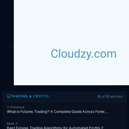
35 of 83 articles
TRADING & CRYPTO
←
Previous
What Is Futures Trading? A Complete Guide Across Forex,…
Next
→
Best Futures Trading Algorithms for Automated Profits 2…