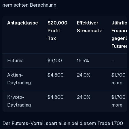
gemischten Berechnung.
Anlageklasse
$20,000
Effektiver
Jährlic
Profit
Steuersatz
Ersparn
Tax
gegenü
Futures
Futures
$3,100
15.5%
–
Aktien-
$4,800
24.0%
$1,700
Daytrading
more
Krypto-
$4,800
24.0%
$1,700
Daytrading
more
Der Futures-Vorteil spart allein bei diesem Trade 1.700