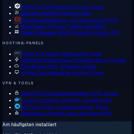
MikroTik CHR
RouterOS in der Cloud
aaPanel
Leichtes Hosting-Panel
WireGuard
Moderner, schneller Kernel VPN
MetaTrader 4
Forex-Trading-Standard
Hiddify Manager
Multi-Protokoll-Panel VPN
HOSTING-PANELS
Plesk
Full-Stack-Webhosting-Panel
FastPanel
Kostenloses, schnelles Server-Panel
CloudPanel
PHP- & Node.js-Panel
cPanel
Das klassische Hosting-Panel
VPN & TOOLS
OpenVPN AS
Selbstgehosteter VPN-Server
Docker
Container-Runtime, einsatzbereit
MTProto Proxy
Telegram-nativer Proxy
BlueStacks
Android-Apps auf einem VPS
Am häufigsten installiert