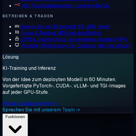
n8n
Automatisierungen rund um die Uhr
BETREIBEN & TRADEN
Spiele-Server
Minecraft, CS, ARK, mehr
Forex & Trading
MT5 nah am Broker
VPN & Datenschutz
Dein eigenes privates VPN
Remote-Workstation
Ein Desktop, der nie schläft
Lösung
KI-Training und Inferenz
Von der Idee zum deployten Modell in 60 Minuten.
Vorgefertigte PyTorch-, CUDA-, vLLM- und TGI-Images
auf jeder GPU-Stufe.
KI-Workloads ansehen →
Sprechen Sie mit unserem Team →
Funktionen