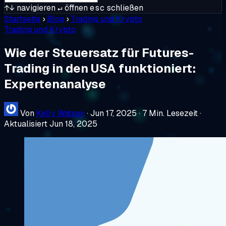
↑↓
navigieren
↵
öffnen
esc
schließen
Startseite
›
Blog
›
Trading und Krypto
Trading und Krypto
Wie der Steuersatz für Futures-
Trading in den USA funktioniert:
Expertenanalyse
Von
Kelly Watson
·
Jun 17, 2025
·
7 Min. Lesezeit
·
Aktualisiert Jun 18, 2025