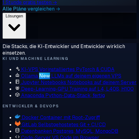
1 Stunde gratis testen →
Alle Pläne vergleichen →
Lösungen
Die Stacks, die KI-Entwickler und Entwickler wirklich
einsetzen.
KI UND MACHINE LEARNING
KI-VPS
Vorinstalliertes PyTorch & CUDA
Ollama
New
LLMs auf deinem eigenen VPS
Jupyter Notebooks
Notebooks auf deinem Server
Deep-Learning-GPU
Training auf L4, L40S, H100
Anaconda
Python-Data-Stack, fertig
ENTWICKLER & DEVOPS
Docker
Container mit Root-Zugriff
GitLab
Selbstgehostetes Git + CI/CD
Datenbanken
Postgres, MySQL, MongoDB
Code-Server
VS Code im Browser