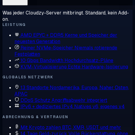
Was jeder Cloudzy-Server mitbringt. Standard, kein Add-
on.
LEISTUNG
AMD EPYC + DDR5
Kerne und Speicher der
neuesten Generation
Reiner NVMe-Speicher
Niemals rotierende
Festplatten
10 Gbps Bandwidth
Hochdurchsatz-Pläne
KVM-Virtualisierung
Echte Hardware-Isolierung
GLOBALES NETZWERK
13 Standorte
Nordamerika, Europa, Naher Osten,
APAC
DDoS Schutz
Angriffsabwehr integriert
IPv6 + dediziertes IPv4
Natives v6, eigenes v4
ABRECHNUNG & VERTRAUEN
Mit Krypto zahlen
BTC, XMR, USDT und mehr
14 Tage Geld-zurück
Volle Rückerstattung, ohne