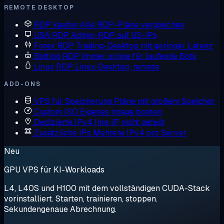
REMOTE DESKTOP
RDP kaufen
Alle RDP-Pläne vergleichen
USA RDP
Admin-RDP auf US-IPs
Forex RDP
Trading-Desktop mit geringer Latenz
Botting RDP
Immer online für laufende Bots
Linux RDP
Linux-Desktop, remote
ADD-ONS
VPS für Speicherung
Pläne mit großem Speicher
Custom ISO
Eigenes Image booten
Dedizierte IPv4
Ihre IP, nicht geteilt
Zusätzliche IPs
Mehrere IPv4 pro Server
Neu
GPU VPS für KI-Workloads
L4, L40S und H100 mit dem vollständigen CUDA-Stack
vorinstalliert. Starten, trainieren, stoppen.
Sekundengenaue Abrechnung.