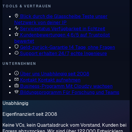
TOOLS & VERTRAUEN
Blick durch die Glasscheibe
Teste unser
Netzwerk von deiner IP
Servicestatus
Verfügbarkeit in Echtzeit
Kundenbewertungen
4,6/5 auf Trustpilot
bewertet
Geld-zurück-Garantie
14 Tage, ohne Fragen
Support erhalten
24/7, echte Ingenieure
UNTERNEHMEN
Über uns
Unabhängig seit 2008
Kontakt
Kontakt aufnehmen
Business-Programm
Mit Cloudzy wachsen
Bildungsprogramm
Für Forschung und Teams
Unabhängig
Eigenfinanziert seit 2008
Keine VCs, kein Quartalsdruck vom Vorstand, Kunden bei
Egress abzuzocken. Wir sind über 122.000 Entwicklern