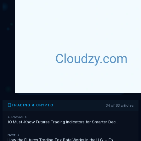
34 of 83 articles
TRADING & CRYPTO
←
Previous
10 Must-Know Futures Trading Indicators for Smarter Dec…
Next
→
How the Futures Trading Tax Rate Works in the U.S. – Ex…