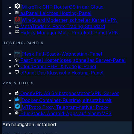
MikroTik CHR
RouterOS in der Cloud
aaPanel
Leichtes Hosting-Panel
WireGuard
Moderner, schneller Kernel VPN
MetaTrader 4
Forex-Trading-Standard
Hiddify Manager
Multi-Protokoll-Panel VPN
HOSTING-PANELS
Plesk
Full-Stack-Webhosting-Panel
FastPanel
Kostenloses, schnelles Server-Panel
CloudPanel
PHP- & Node.js-Panel
cPanel
Das klassische Hosting-Panel
VPN & TOOLS
OpenVPN AS
Selbstgehosteter VPN-Server
Docker
Container-Runtime, einsatzbereit
MTProto Proxy
Telegram-nativer Proxy
BlueStacks
Android-Apps auf einem VPS
Am häufigsten installiert