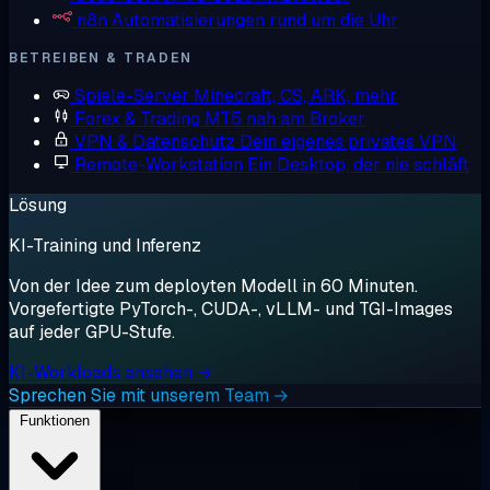
n8n
Automatisierungen rund um die Uhr
BETREIBEN & TRADEN
Spiele-Server
Minecraft, CS, ARK, mehr
Forex & Trading
MT5 nah am Broker
VPN & Datenschutz
Dein eigenes privates VPN
Remote-Workstation
Ein Desktop, der nie schläft
Lösung
KI-Training und Inferenz
Von der Idee zum deployten Modell in 60 Minuten.
Vorgefertigte PyTorch-, CUDA-, vLLM- und TGI-Images
auf jeder GPU-Stufe.
KI-Workloads ansehen →
Sprechen Sie mit unserem Team →
Funktionen