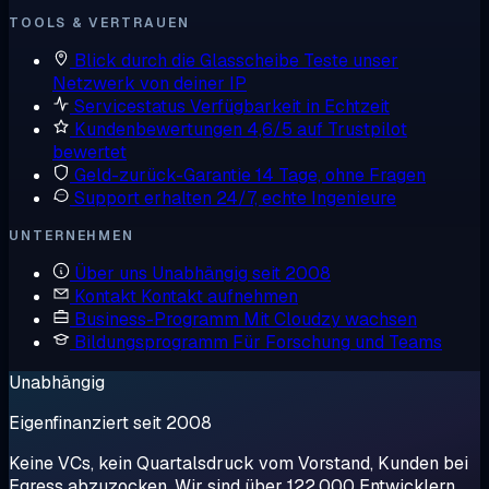
TOOLS & VERTRAUEN
Blick durch die Glasscheibe
Teste unser
Netzwerk von deiner IP
Servicestatus
Verfügbarkeit in Echtzeit
Kundenbewertungen
4,6/5 auf Trustpilot
bewertet
Geld-zurück-Garantie
14 Tage, ohne Fragen
Support erhalten
24/7, echte Ingenieure
UNTERNEHMEN
Über uns
Unabhängig seit 2008
Kontakt
Kontakt aufnehmen
Business-Programm
Mit Cloudzy wachsen
Bildungsprogramm
Für Forschung und Teams
Unabhängig
Eigenfinanziert seit 2008
Keine VCs, kein Quartalsdruck vom Vorstand, Kunden bei
Egress abzuzocken. Wir sind über 122.000 Entwicklern