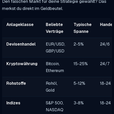
Den falschen Markt für deine Strategie gewählt? Das
merkst du direkt im Geldbeutel.
Anlageklasse
Beliebte
Typische
Handel
Verträge
Spanne
Devisenhandel
EUR/USD,
2-5%
24/6
GBP/USD
Kryptowährung
Bitcoin,
15-25%
24/7
Ethereum
Rohstoffe
Rohöl,
5-12%
18-24 
Gold
Indizes
S&P 500,
3-8%
18-24 
NASDAQ