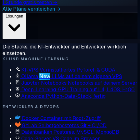
1 Stunde gratis testen →
Alle Pläne vergleichen →
Lösungen
Die Stacks, die KI-Entwickler und Entwickler wirklich
einsetzen.
KI UND MACHINE LEARNING
KI-VPS
Vorinstalliertes PyTorch & CUDA
Ollama
New
LLMs auf deinem eigenen VPS
Jupyter Notebooks
Notebooks auf deinem Server
Deep-Learning-GPU
Training auf L4, L40S, H100
Anaconda
Python-Data-Stack, fertig
ENTWICKLER & DEVOPS
Docker
Container mit Root-Zugriff
GitLab
Selbstgehostetes Git + CI/CD
Datenbanken
Postgres, MySQL, MongoDB
Code-Server
VS Code im Browser