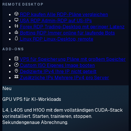
REMOTE DESKTOP
RDP kaufen
Alle RDP-Pläne vergleichen
USA RDP
Admin-RDP auf US-IPs
Forex RDP
Trading-Desktop mit geringer Latenz
Botting RDP
Immer online für laufende Bots
Linux RDP
Linux-Desktop, remote
ADD-ONS
VPS für Speicherung
Pläne mit großem Speicher
Custom ISO
Eigenes Image booten
Dedizierte IPv4
Ihre IP, nicht geteilt
Zusätzliche IPs
Mehrere IPv4 pro Server
Neu
GPU VPS für KI-Workloads
L4, L40S und H100 mit dem vollständigen CUDA-Stack
vorinstalliert. Starten, trainieren, stoppen.
Sekundengenaue Abrechnung.