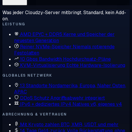
Was jeder Cloudzy-Server mitbringt. Standard, kein Add-
on.
LEISTUNG
AMD EPYC + DDR5
Kerne und Speicher der
neuesten Generation
Reiner NVMe-Speicher
Niemals rotierende
Festplatten
10 Gbps Bandwidth
Hochdurchsatz-Pläne
KVM-Virtualisierung
Echte Hardware-Isolierung
GLOBALES NETZWERK
13 Standorte
Nordamerika, Europa, Naher Osten,
APAC
DDoS Schutz
Angriffsabwehr integriert
IPv6 + dediziertes IPv4
Natives v6, eigenes v4
ABRECHNUNG & VERTRAUEN
Mit Krypto zahlen
BTC, XMR, USDT und mehr
14 Tage Geld-zurück
Volle Rückerstattung, ohne