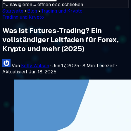
↑↓
navigieren
↵
öffnen
esc
schließen
Startseite
›
Blog
›
Trading und Krypto
Trading und Krypto
Was ist Futures-Trading? Ein
vollständiger Leitfaden für Forex,
Krypto und mehr (2025)
Von
Kelly Watson
·
Jun 17, 2025
·
8 Min. Lesezeit
·
Aktualisiert Jun 18, 2025