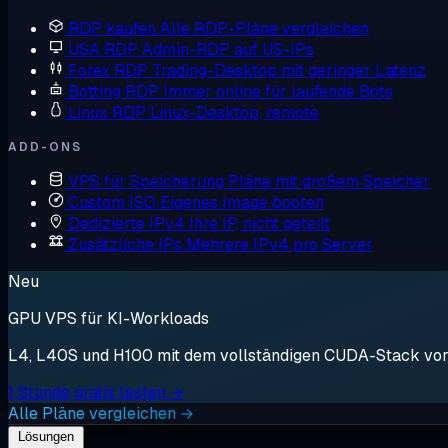
RDP kaufen
Alle RDP-Pläne vergleichen
USA RDP
Admin-RDP auf US-IPs
Forex RDP
Trading-Desktop mit geringer Latenz
Botting RDP
Immer online für laufende Bots
Linux RDP
Linux-Desktop, remote
ADD-ONS
VPS für Speicherung
Pläne mit großem Speicher
Custom ISO
Eigenes Image booten
Dedizierte IPv4
Ihre IP, nicht geteilt
Zusätzliche IPs
Mehrere IPv4 pro Server
Neu
GPU VPS für KI-Workloads
L4, L40S und H100 mit dem vollständigen CUDA-Stack vorin
1 Stunde gratis testen →
Alle Pläne vergleichen →
Lösungen