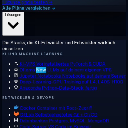
1 Stunde gratis testen →
Alle Pläne vergleichen →
Lösungen
Die Stacks, die KI-Entwickler und Entwickler wirklich
einsetzen.
KI UND MACHINE LEARNING
KI-VPS
Vorinstalliertes PyTorch & CUDA
Ollama
New
LLMs auf deinem eigenen VPS
Jupyter Notebooks
Notebooks auf deinem Server
Deep-Learning-GPU
Training auf L4, L40S, H100
Anaconda
Python-Data-Stack, fertig
ENTWICKLER & DEVOPS
Docker
Container mit Root-Zugriff
GitLab
Selbstgehostetes Git + CI/CD
Datenbanken
Postgres, MySQL, MongoDB
Code-Server
VS Code im Browser