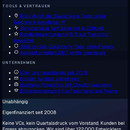
TOOLS & VERTRAUEN
Blick durch die Glasscheibe
Teste unser
Netzwerk von deiner IP
Servicestatus
Verfügbarkeit in Echtzeit
Kundenbewertungen
4,6/5 auf Trustpilot
bewertet
Geld-zurück-Garantie
14 Tage, ohne Fragen
Support erhalten
24/7, echte Ingenieure
UNTERNEHMEN
Über uns
Unabhängig seit 2008
Kontakt
Kontakt aufnehmen
Business-Programm
Mit Cloudzy wachsen
Bildungsprogramm
Für Forschung und Teams
Unabhängig
Eigenfinanziert seit 2008
Keine VCs, kein Quartalsdruck vom Vorstand, Kunden bei
Egress abzuzocken. Wir sind über 122.000 Entwicklern