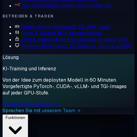
n8n
Automatisierungen rund um die Uhr
BETREIBEN & TRADEN
Spiele-Server
Minecraft, CS, ARK, mehr
Forex & Trading
MT5 nah am Broker
VPN & Datenschutz
Dein eigenes privates VPN
Remote-Workstation
Ein Desktop, der nie schläft
Lösung
KI-Training und Inferenz
Von der Idee zum deployten Modell in 60 Minuten.
Vorgefertigte PyTorch-, CUDA-, vLLM- und TGI-Images
auf jeder GPU-Stufe.
KI-Workloads ansehen →
Sprechen Sie mit unserem Team →
Funktionen