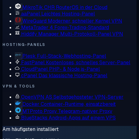
MikroTik CHR
RouterOS in der Cloud
aaPanel
Leichtes Hosting-Panel
WireGuard
Moderner, schneller Kernel VPN
MetaTrader 4
Forex-Trading-Standard
Hiddify Manager
Multi-Protokoll-Panel VPN
HOSTING-PANELS
Plesk
Full-Stack-Webhosting-Panel
FastPanel
Kostenloses, schnelles Server-Panel
CloudPanel
PHP- & Node.js-Panel
cPanel
Das klassische Hosting-Panel
VPN & TOOLS
OpenVPN AS
Selbstgehosteter VPN-Server
Docker
Container-Runtime, einsatzbereit
MTProto Proxy
Telegram-nativer Proxy
BlueStacks
Android-Apps auf einem VPS
Am häufigsten installiert