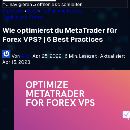
↑↓
navigieren
↵
öffnen
esc
schließen
Startseite
›
Blog
›
Trading und Krypto
Trading und Krypto
Wie optimierst du MetaTrader für
Forex VPS? | 6 Best Practices
Von
Aliz
·
Apr 25, 2022
·
6 Min. Lesezeit
·
Aktualisiert
Apr 15, 2023