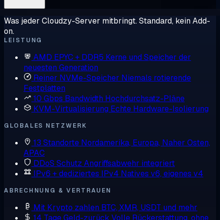
Was jeder Cloudzy-Server mitbringt. Standard, kein Add-
on.
LEISTUNG
AMD EPYC + DDR5
Kerne und Speicher der
neuesten Generation
Reiner NVMe-Speicher
Niemals rotierende
Festplatten
10 Gbps Bandwidth
Hochdurchsatz-Pläne
KVM-Virtualisierung
Echte Hardware-Isolierung
GLOBALES NETZWERK
13 Standorte
Nordamerika, Europa, Naher Osten,
APAC
DDoS Schutz
Angriffsabwehr integriert
IPv6 + dediziertes IPv4
Natives v6, eigenes v4
ABRECHNUNG & VERTRAUEN
Mit Krypto zahlen
BTC, XMR, USDT und mehr
14 Tage Geld-zurück
Volle Rückerstattung, ohne