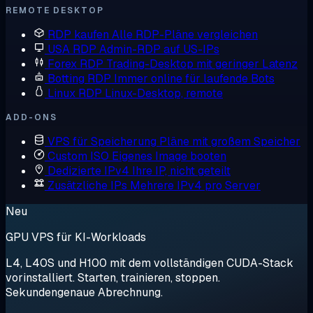
REMOTE DESKTOP
RDP kaufen
Alle RDP-Pläne vergleichen
USA RDP
Admin-RDP auf US-IPs
Forex RDP
Trading-Desktop mit geringer Latenz
Botting RDP
Immer online für laufende Bots
Linux RDP
Linux-Desktop, remote
ADD-ONS
VPS für Speicherung
Pläne mit großem Speicher
Custom ISO
Eigenes Image booten
Dedizierte IPv4
Ihre IP, nicht geteilt
Zusätzliche IPs
Mehrere IPv4 pro Server
Neu
GPU VPS für KI-Workloads
L4, L40S und H100 mit dem vollständigen CUDA-Stack
vorinstalliert. Starten, trainieren, stoppen.
Sekundengenaue Abrechnung.