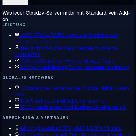
Was jeder Cloudzy-Server mitbringt. Standard, kein Add-
on.
LEISTUNG
AMD EPYC + DDR5
Kerne und Speicher der
neuesten Generation
Reiner NVMe-Speicher
Niemals rotierende
Festplatten
10 Gbps Bandwidth
Hochdurchsatz-Pläne
KVM-Virtualisierung
Echte Hardware-Isolierung
GLOBALES NETZWERK
13 Standorte
Nordamerika, Europa, Naher Osten,
APAC
DDoS Schutz
Angriffsabwehr integriert
IPv6 + dediziertes IPv4
Natives v6, eigenes v4
ABRECHNUNG & VERTRAUEN
Mit Krypto zahlen
BTC, XMR, USDT und mehr
14 Tage Geld-zurück
Volle Rückerstattung, ohne