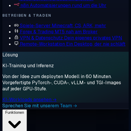
n8n
Automatisierungen rund um die Uhr
BETREIBEN & TRADEN
Spiele-Server
Minecraft, CS, ARK, mehr
Forex & Trading
MT5 nah am Broker
VPN & Datenschutz
Dein eigenes privates VPN
Remote-Workstation
Ein Desktop, der nie schläft
Lösung
KI-Training und Inferenz
Von der Idee zum deployten Modell in 60 Minuten.
Vorgefertigte PyTorch-, CUDA-, vLLM- und TGI-Images
auf jeder GPU-Stufe.
KI-Workloads ansehen →
Sprechen Sie mit unserem Team →
Funktionen