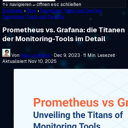
↑↓
navigieren
↵
öffnen
esc
schließen
Startseite
›
Blog
›
Developer Tools und DevOps
Developer Tools und DevOps
Prometheus vs. Grafana: die Titanen
der Monitoring-Tools im Detail
Von
Ada Lovegood
·
Dec 9, 2023
·
11 Min. Lesezeit
·
Aktualisiert Nov 10, 2025