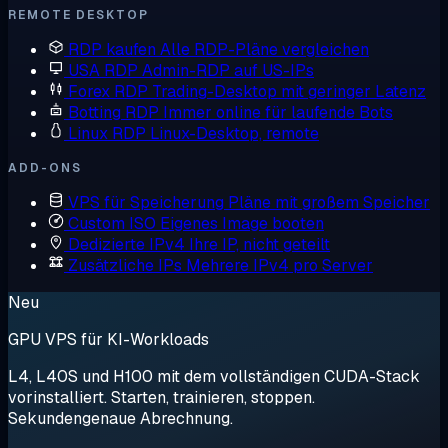
REMOTE DESKTOP
RDP kaufen
Alle RDP-Pläne vergleichen
USA RDP
Admin-RDP auf US-IPs
Forex RDP
Trading-Desktop mit geringer Latenz
Botting RDP
Immer online für laufende Bots
Linux RDP
Linux-Desktop, remote
ADD-ONS
VPS für Speicherung
Pläne mit großem Speicher
Custom ISO
Eigenes Image booten
Dedizierte IPv4
Ihre IP, nicht geteilt
Zusätzliche IPs
Mehrere IPv4 pro Server
Neu
GPU VPS für KI-Workloads
L4, L40S und H100 mit dem vollständigen CUDA-Stack
vorinstalliert. Starten, trainieren, stoppen.
Sekundengenaue Abrechnung.