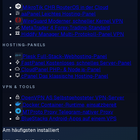
MikroTik CHR
RouterOS in der Cloud
aaPanel
Leichtes Hosting-Panel
WireGuard
Moderner, schneller Kernel VPN
MetaTrader 4
Forex-Trading-Standard
Hiddify Manager
Multi-Protokoll-Panel VPN
HOSTING-PANELS
Plesk
Full-Stack-Webhosting-Panel
FastPanel
Kostenloses, schnelles Server-Panel
CloudPanel
PHP- & Node.js-Panel
cPanel
Das klassische Hosting-Panel
VPN & TOOLS
OpenVPN AS
Selbstgehosteter VPN-Server
Docker
Container-Runtime, einsatzbereit
MTProto Proxy
Telegram-nativer Proxy
BlueStacks
Android-Apps auf einem VPS
Am häufigsten installiert