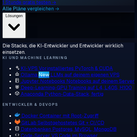
1 Stunde gratis testen →
Alle Pläne vergleichen →
Lösungen
Die Stacks, die KI-Entwickler und Entwickler wirklich
einsetzen.
KI UND MACHINE LEARNING
KI-VPS
Vorinstalliertes PyTorch & CUDA
Ollama
New
LLMs auf deinem eigenen VPS
Jupyter Notebooks
Notebooks auf deinem Server
Deep-Learning-GPU
Training auf L4, L40S, H100
Anaconda
Python-Data-Stack, fertig
ENTWICKLER & DEVOPS
Docker
Container mit Root-Zugriff
GitLab
Selbstgehostetes Git + CI/CD
Datenbanken
Postgres, MySQL, MongoDB
Code-Server
VS Code im Browser