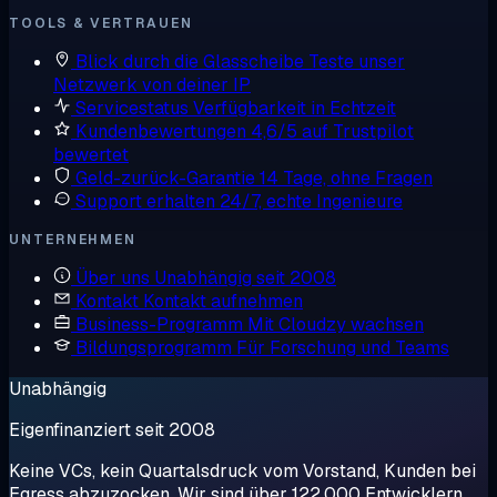
TOOLS & VERTRAUEN
Blick durch die Glasscheibe
Teste unser
Netzwerk von deiner IP
Servicestatus
Verfügbarkeit in Echtzeit
Kundenbewertungen
4,6/5 auf Trustpilot
bewertet
Geld-zurück-Garantie
14 Tage, ohne Fragen
Support erhalten
24/7, echte Ingenieure
UNTERNEHMEN
Über uns
Unabhängig seit 2008
Kontakt
Kontakt aufnehmen
Business-Programm
Mit Cloudzy wachsen
Bildungsprogramm
Für Forschung und Teams
Unabhängig
Eigenfinanziert seit 2008
Keine VCs, kein Quartalsdruck vom Vorstand, Kunden bei
Egress abzuzocken. Wir sind über 122.000 Entwicklern