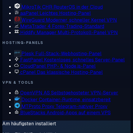
MikroTik CHR
RouterOS in der Cloud
aaPanel
Leichtes Hosting-Panel
WireGuard
Moderner, schneller Kernel VPN
MetaTrader 4
Forex-Trading-Standard
Hiddify Manager
Multi-Protokoll-Panel VPN
HOSTING-PANELS
Plesk
Full-Stack-Webhosting-Panel
FastPanel
Kostenloses, schnelles Server-Panel
CloudPanel
PHP- & Node.js-Panel
cPanel
Das klassische Hosting-Panel
VPN & TOOLS
OpenVPN AS
Selbstgehosteter VPN-Server
Docker
Container-Runtime, einsatzbereit
MTProto Proxy
Telegram-nativer Proxy
BlueStacks
Android-Apps auf einem VPS
Am häufigsten installiert