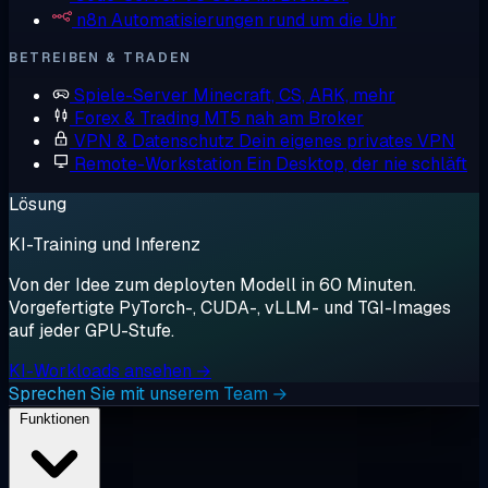
n8n
Automatisierungen rund um die Uhr
BETREIBEN & TRADEN
Spiele-Server
Minecraft, CS, ARK, mehr
Forex & Trading
MT5 nah am Broker
VPN & Datenschutz
Dein eigenes privates VPN
Remote-Workstation
Ein Desktop, der nie schläft
Lösung
KI-Training und Inferenz
Von der Idee zum deployten Modell in 60 Minuten.
Vorgefertigte PyTorch-, CUDA-, vLLM- und TGI-Images
auf jeder GPU-Stufe.
KI-Workloads ansehen →
Sprechen Sie mit unserem Team →
Funktionen