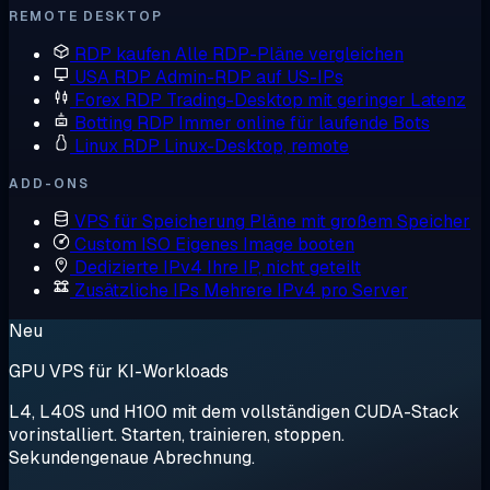
REMOTE DESKTOP
RDP kaufen
Alle RDP-Pläne vergleichen
USA RDP
Admin-RDP auf US-IPs
Forex RDP
Trading-Desktop mit geringer Latenz
Botting RDP
Immer online für laufende Bots
Linux RDP
Linux-Desktop, remote
ADD-ONS
VPS für Speicherung
Pläne mit großem Speicher
Custom ISO
Eigenes Image booten
Dedizierte IPv4
Ihre IP, nicht geteilt
Zusätzliche IPs
Mehrere IPv4 pro Server
Neu
GPU VPS für KI-Workloads
L4, L40S und H100 mit dem vollständigen CUDA-Stack
vorinstalliert. Starten, trainieren, stoppen.
Sekundengenaue Abrechnung.