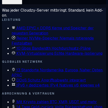
Was jeder Cloudzy-Server mitbringt. Standard, kein Add-
on.
LEISTUNG
AMD EPYC + DDR5
Kerne und Speicher der
neuesten Generation
Reiner NVMe-Speicher
Niemals rotierende
Festplatten
10 Gbps Bandwidth
Hochdurchsatz-Pläne
KVM-Virtualisierung
Echte Hardware-Isolierung
GLOBALES NETZWERK
13 Standorte
Nordamerika, Europa, Naher Osten,
APAC
DDoS Schutz
Angriffsabwehr integriert
IPv6 + dediziertes IPv4
Natives v6, eigenes v4
ABRECHNUNG & VERTRAUEN
Mit Krypto zahlen
BTC, XMR, USDT und mehr
14 Tage Geld-zurück
Volle Rückerstattung, ohne