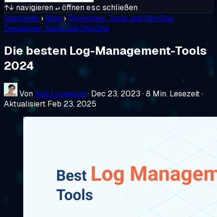
↑↓
navigieren
↵
öffnen
esc
schließen
Startseite
›
Blog
›
Developer Tools und DevOps
Developer Tools und DevOps
Die besten Log-Management-Tools
2024
Von
Ada Lovegood
·
Dec 23, 2023
·
8 Min. Lesezeit
·
Aktualisiert Feb 23, 2025