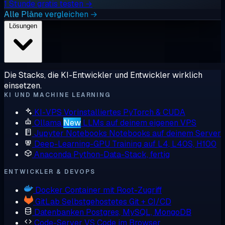
1 Stunde gratis testen →
Alle Pläne vergleichen →
Lösungen
Die Stacks, die KI-Entwickler und Entwickler wirklich
einsetzen.
KI UND MACHINE LEARNING
KI-VPS
Vorinstalliertes PyTorch & CUDA
Ollama
New
LLMs auf deinem eigenen VPS
Jupyter Notebooks
Notebooks auf deinem Server
Deep-Learning-GPU
Training auf L4, L40S, H100
Anaconda
Python-Data-Stack, fertig
ENTWICKLER & DEVOPS
Docker
Container mit Root-Zugriff
GitLab
Selbstgehostetes Git + CI/CD
Datenbanken
Postgres, MySQL, MongoDB
Code-Server
VS Code im Browser