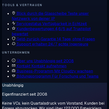
TOOLS & VERTRAUEN
Blick durch die Glasscheibe
Teste unser
Netzwerk von deiner IP
Servicestatus
Verfügbarkeit in Echtzeit
Kundenbewertungen
4,6/5 auf Trustpilot
bewertet
Geld-zurück-Garantie
14 Tage, ohne Fragen
Support erhalten
24/7, echte Ingenieure
UNTERNEHMEN
Über uns
Unabhängig seit 2008
Kontakt
Kontakt aufnehmen
Business-Programm
Mit Cloudzy wachsen
Bildungsprogramm
Für Forschung und Teams
Unabhängig
Eigenfinanziert seit 2008
Keine VCs, kein Quartalsdruck vom Vorstand, Kunden bei
Egress abzuzocken. Wir sind über 122.000 Entwicklern