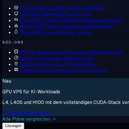
RDP kaufen
Alle RDP-Pläne vergleichen
USA RDP
Admin-RDP auf US-IPs
Forex RDP
Trading-Desktop mit geringer Latenz
Botting RDP
Immer online für laufende Bots
Linux RDP
Linux-Desktop, remote
ADD-ONS
VPS für Speicherung
Pläne mit großem Speicher
Custom ISO
Eigenes Image booten
Dedizierte IPv4
Ihre IP, nicht geteilt
Zusätzliche IPs
Mehrere IPv4 pro Server
Neu
GPU VPS für KI-Workloads
L4, L40S und H100 mit dem vollständigen CUDA-Stack vorin
1 Stunde gratis testen →
Alle Pläne vergleichen →
Lösungen