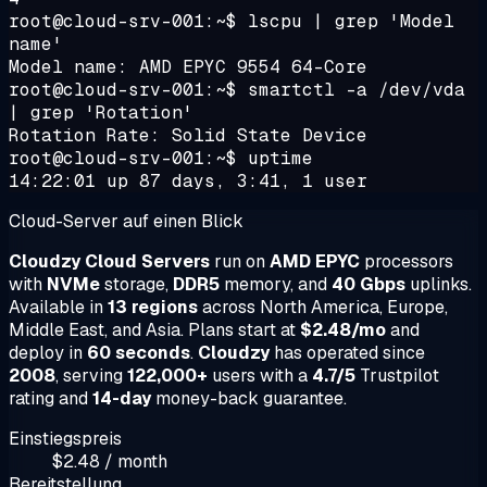
root@cloud-srv-001:~$ lscpu | grep 'Model
name'
Model name: AMD EPYC 9554 64-Core
root@cloud-srv-001:~$ smartctl -a /dev/vda
| grep 'Rotation'
Rotation Rate: Solid State Device
root@cloud-srv-001:~$ uptime
14:22:01 up 87 days, 3:41, 1 user
Cloud-Server auf einen Blick
Cloudzy Cloud Servers
run on
AMD EPYC
processors
with
NVMe
storage,
DDR5
memory, and
40 Gbps
uplinks.
Available in
13 regions
across North America, Europe,
Middle East, and Asia. Plans start at
$2.48/mo
and
deploy in
60 seconds
.
Cloudzy
has operated since
2008
, serving
122,000+
users with a
4.7/5
Trustpilot
rating and
14-day
money-back guarantee.
Einstiegspreis
$2.48 / month
Bereitstellung