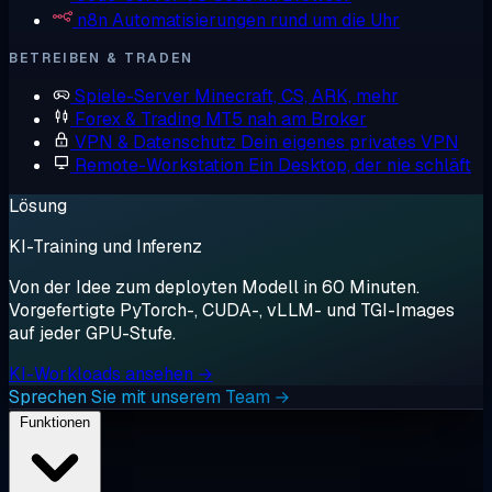
n8n
Automatisierungen rund um die Uhr
BETREIBEN & TRADEN
Spiele-Server
Minecraft, CS, ARK, mehr
Forex & Trading
MT5 nah am Broker
VPN & Datenschutz
Dein eigenes privates VPN
Remote-Workstation
Ein Desktop, der nie schläft
Lösung
KI-Training und Inferenz
Von der Idee zum deployten Modell in 60 Minuten.
Vorgefertigte PyTorch-, CUDA-, vLLM- und TGI-Images
auf jeder GPU-Stufe.
KI-Workloads ansehen →
Sprechen Sie mit unserem Team →
Funktionen