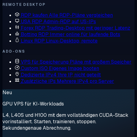
REMOTE DESKTOP
RDP kaufen
Alle RDP-Pläne vergleichen
USA RDP
Admin-RDP auf US-IPs
Forex RDP
Trading-Desktop mit geringer Latenz
Botting RDP
Immer online für laufende Bots
Linux RDP
Linux-Desktop, remote
ADD-ONS
VPS für Speicherung
Pläne mit großem Speicher
Custom ISO
Eigenes Image booten
Dedizierte IPv4
Ihre IP, nicht geteilt
Zusätzliche IPs
Mehrere IPv4 pro Server
Neu
GPU VPS für KI-Workloads
L4, L40S und H100 mit dem vollständigen CUDA-Stack
vorinstalliert. Starten, trainieren, stoppen.
Sekundengenaue Abrechnung.