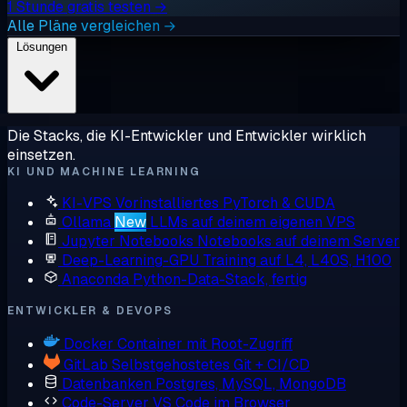
1 Stunde gratis testen →
Alle Pläne vergleichen →
Lösungen
Die Stacks, die KI-Entwickler und Entwickler wirklich
einsetzen.
KI UND MACHINE LEARNING
KI-VPS
Vorinstalliertes PyTorch & CUDA
Ollama
New
LLMs auf deinem eigenen VPS
Jupyter Notebooks
Notebooks auf deinem Server
Deep-Learning-GPU
Training auf L4, L40S, H100
Anaconda
Python-Data-Stack, fertig
ENTWICKLER & DEVOPS
Docker
Container mit Root-Zugriff
GitLab
Selbstgehostetes Git + CI/CD
Datenbanken
Postgres, MySQL, MongoDB
Code-Server
VS Code im Browser