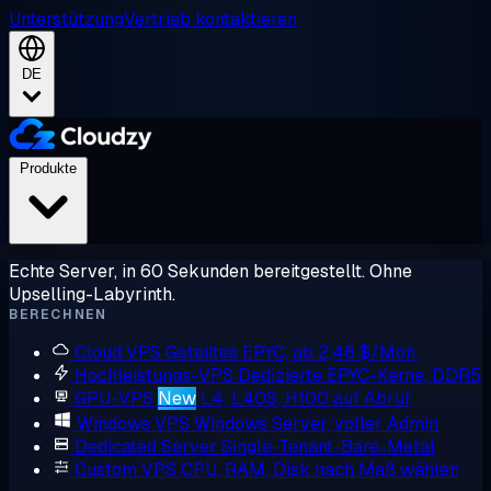
Unterstützung
Vertrieb kontaktieren
DE
Produkte
Echte Server, in 60 Sekunden bereitgestellt. Ohne
Upselling-Labyrinth.
BERECHNEN
Cloud VPS
Geteiltes EPYC, ab 2,48 $/Mon.
Hochleistungs-VPS
Dedizierte EPYC-Kerne, DDR5
GPU-VPS
New
L4, L40S, H100 auf Abruf
Windows VPS
Windows Server, voller Admin
Dedicated Server
Single-Tenant-Bare-Metal
Custom VPS
CPU, RAM, Disk nach Maß wählen