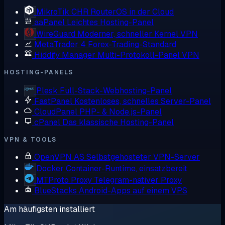
MikroTik CHR
RouterOS in der Cloud
aaPanel
Leichtes Hosting-Panel
WireGuard
Moderner, schneller Kernel VPN
MetaTrader 4
Forex-Trading-Standard
Hiddify Manager
Multi-Protokoll-Panel VPN
HOSTING-PANELS
Plesk
Full-Stack-Webhosting-Panel
FastPanel
Kostenloses, schnelles Server-Panel
CloudPanel
PHP- & Node.js-Panel
cPanel
Das klassische Hosting-Panel
VPN & TOOLS
OpenVPN AS
Selbstgehosteter VPN-Server
Docker
Container-Runtime, einsatzbereit
MTProto Proxy
Telegram-nativer Proxy
BlueStacks
Android-Apps auf einem VPS
Am häufigsten installiert