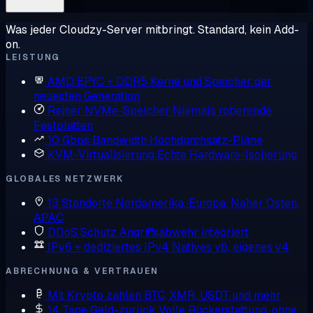
Was jeder Cloudzy-Server mitbringt. Standard, kein Add-
on.
LEISTUNG
AMD EPYC + DDR5
Kerne und Speicher der
neuesten Generation
Reiner NVMe-Speicher
Niemals rotierende
Festplatten
10 Gbps Bandwidth
Hochdurchsatz-Pläne
KVM-Virtualisierung
Echte Hardware-Isolierung
GLOBALES NETZWERK
13 Standorte
Nordamerika, Europa, Naher Osten,
APAC
DDoS Schutz
Angriffsabwehr integriert
IPv6 + dediziertes IPv4
Natives v6, eigenes v4
ABRECHNUNG & VERTRAUEN
Mit Krypto zahlen
BTC, XMR, USDT und mehr
14 Tage Geld-zurück
Volle Rückerstattung, ohne