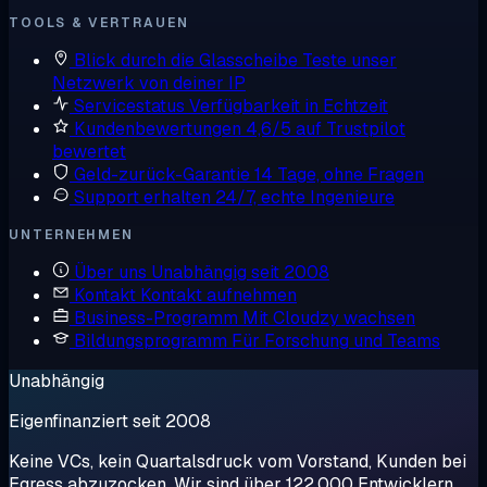
TOOLS & VERTRAUEN
Blick durch die Glasscheibe
Teste unser
Netzwerk von deiner IP
Servicestatus
Verfügbarkeit in Echtzeit
Kundenbewertungen
4,6/5 auf Trustpilot
bewertet
Geld-zurück-Garantie
14 Tage, ohne Fragen
Support erhalten
24/7, echte Ingenieure
UNTERNEHMEN
Über uns
Unabhängig seit 2008
Kontakt
Kontakt aufnehmen
Business-Programm
Mit Cloudzy wachsen
Bildungsprogramm
Für Forschung und Teams
Unabhängig
Eigenfinanziert seit 2008
Keine VCs, kein Quartalsdruck vom Vorstand, Kunden bei
Egress abzuzocken. Wir sind über 122.000 Entwicklern