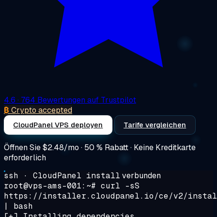
4.6
· 764 Bewertungen auf Trustpilot
₿
Crypto accepted
CloudPanel VPS deployen
Tarife vergleichen
Öffnen Sie
$2.48/mo
· 50 % Rabatt · Keine Kreditkarte
erforderlich
ssh · CloudPanel install
verbunden
root@vps-ams-001:~#
curl -sS
https://installer.cloudpanel.io/ce/v2/instal
| bash
[+] Installing dependencies...