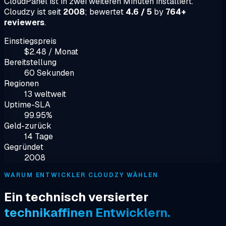
CloudPanel ist in zwei weiteren Minuten installiert.
Cloudzy ist seit
2008
; bewertet
4.6 / 5
by
764+
reviewers
.
Einstiegspreis
$2.48 / Monat
Bereitstellung
60 Sekunden
Regionen
13 weltweit
Uptime-SLA
99.95%
Geld-zurück
14 Tage
Gegründet
2008
WARUM ENTWICKLER CLOUDZY WÄHLEN
Ein technisch versierter
technikaffinen Entwicklern.