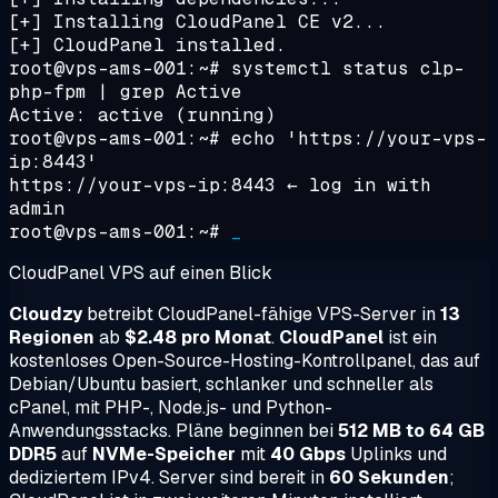
[+] Installing CloudPanel CE v2...
[+] CloudPanel installed.
root@vps-ams-001:~#
systemctl status clp-
php-fpm | grep Active
Active:
active (running)
root@vps-ams-001:~#
echo 'https://your-vps-
ip:8443'
https://your-vps-ip:8443
← log in with
admin
root@vps-ams-001:~#
_
CloudPanel VPS auf einen Blick
Cloudzy
betreibt CloudPanel-fähige VPS-Server in
13
Regionen
ab
$2.48 pro Monat
.
CloudPanel
ist ein
kostenloses Open-Source-Hosting-Kontrollpanel, das auf
Debian/Ubuntu basiert, schlanker und schneller als
cPanel, mit PHP-, Node.js- und Python-
Anwendungsstacks. Pläne beginnen bei
512 MB to 64 GB
DDR5
auf
NVMe-Speicher
mit
40 Gbps
Uplinks und
dediziertem IPv4. Server sind bereit in
60 Sekunden
;