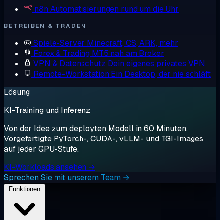
n8n
Automatisierungen rund um die Uhr
BETREIBEN & TRADEN
Spiele-Server
Minecraft, CS, ARK, mehr
Forex & Trading
MT5 nah am Broker
VPN & Datenschutz
Dein eigenes privates VPN
Remote-Workstation
Ein Desktop, der nie schläft
Lösung
KI-Training und Inferenz
Von der Idee zum deployten Modell in 60 Minuten.
Vorgefertigte PyTorch-, CUDA-, vLLM- und TGI-Images
auf jeder GPU-Stufe.
KI-Workloads ansehen →
Sprechen Sie mit unserem Team →
Funktionen