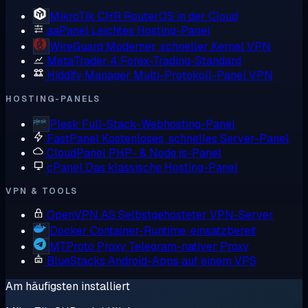
MikroTik CHR
RouterOS in der Cloud
aaPanel
Leichtes Hosting-Panel
WireGuard
Moderner, schneller Kernel VPN
MetaTrader 4
Forex-Trading-Standard
Hiddify Manager
Multi-Protokoll-Panel VPN
HOSTING-PANELS
Plesk
Full-Stack-Webhosting-Panel
FastPanel
Kostenloses, schnelles Server-Panel
CloudPanel
PHP- & Node.js-Panel
cPanel
Das klassische Hosting-Panel
VPN & TOOLS
OpenVPN AS
Selbstgehosteter VPN-Server
Docker
Container-Runtime, einsatzbereit
MTProto Proxy
Telegram-nativer Proxy
BlueStacks
Android-Apps auf einem VPS
Am häufigsten installiert