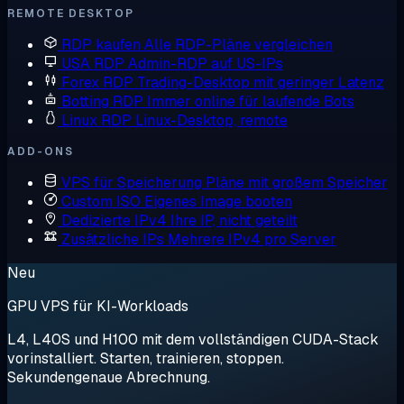
REMOTE DESKTOP
RDP kaufen
Alle RDP-Pläne vergleichen
USA RDP
Admin-RDP auf US-IPs
Forex RDP
Trading-Desktop mit geringer Latenz
Botting RDP
Immer online für laufende Bots
Linux RDP
Linux-Desktop, remote
ADD-ONS
VPS für Speicherung
Pläne mit großem Speicher
Custom ISO
Eigenes Image booten
Dedizierte IPv4
Ihre IP, nicht geteilt
Zusätzliche IPs
Mehrere IPv4 pro Server
Neu
GPU VPS für KI-Workloads
L4, L40S und H100 mit dem vollständigen CUDA-Stack
vorinstalliert. Starten, trainieren, stoppen.
Sekundengenaue Abrechnung.