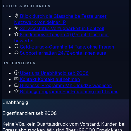
TOOLS & VERTRAUEN
Blick durch die Glasscheibe
Teste unser
Netzwerk von deiner IP
Servicestatus
Verfügbarkeit in Echtzeit
Kundenbewertungen
4,6/5 auf Trustpilot
bewertet
Geld-zurück-Garantie
14 Tage, ohne Fragen
Support erhalten
24/7, echte Ingenieure
UNTERNEHMEN
Über uns
Unabhängig seit 2008
Kontakt
Kontakt aufnehmen
Business-Programm
Mit Cloudzy wachsen
Bildungsprogramm
Für Forschung und Teams
Unabhängig
Eigenfinanziert seit 2008
Keine VCs, kein Quartalsdruck vom Vorstand, Kunden bei
Egress abzuzocken. Wir sind über 122.000 Entwicklern