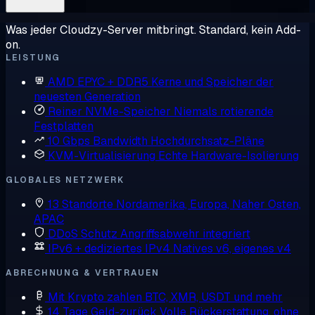
Was jeder Cloudzy-Server mitbringt. Standard, kein Add-
on.
LEISTUNG
AMD EPYC + DDR5
Kerne und Speicher der
neuesten Generation
Reiner NVMe-Speicher
Niemals rotierende
Festplatten
10 Gbps Bandwidth
Hochdurchsatz-Pläne
KVM-Virtualisierung
Echte Hardware-Isolierung
GLOBALES NETZWERK
13 Standorte
Nordamerika, Europa, Naher Osten,
APAC
DDoS Schutz
Angriffsabwehr integriert
IPv6 + dediziertes IPv4
Natives v6, eigenes v4
ABRECHNUNG & VERTRAUEN
Mit Krypto zahlen
BTC, XMR, USDT und mehr
14 Tage Geld-zurück
Volle Rückerstattung, ohne