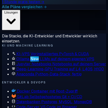
1 Stunde gratis testen →
Alle Pläne vergleichen →
Lösungen
Die Stacks, die KI-Entwickler und Entwickler wirklich
einsetzen.
KI UND MACHINE LEARNING
KI-VPS
Vorinstalliertes PyTorch & CUDA
Ollama
New
LLMs auf deinem eigenen VPS
Jupyter Notebooks
Notebooks auf deinem Server
Deep-Learning-GPU
Training auf L4, L40S, H100
Anaconda
Python-Data-Stack, fertig
ENTWICKLER & DEVOPS
Docker
Container mit Root-Zugriff
GitLab
Selbstgehostetes Git + CI/CD
Datenbanken
Postgres, MySQL, MongoDB
Code-Server
VS Code im Browser