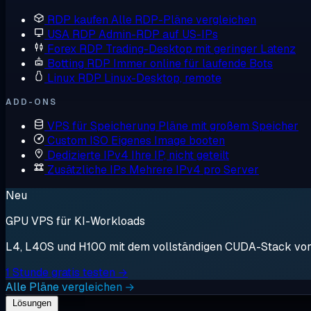
RDP kaufen
Alle RDP-Pläne vergleichen
USA RDP
Admin-RDP auf US-IPs
Forex RDP
Trading-Desktop mit geringer Latenz
Botting RDP
Immer online für laufende Bots
Linux RDP
Linux-Desktop, remote
ADD-ONS
VPS für Speicherung
Pläne mit großem Speicher
Custom ISO
Eigenes Image booten
Dedizierte IPv4
Ihre IP, nicht geteilt
Zusätzliche IPs
Mehrere IPv4 pro Server
Neu
GPU VPS für KI-Workloads
L4, L40S und H100 mit dem vollständigen CUDA-Stack vorin
1 Stunde gratis testen →
Alle Pläne vergleichen →
Lösungen