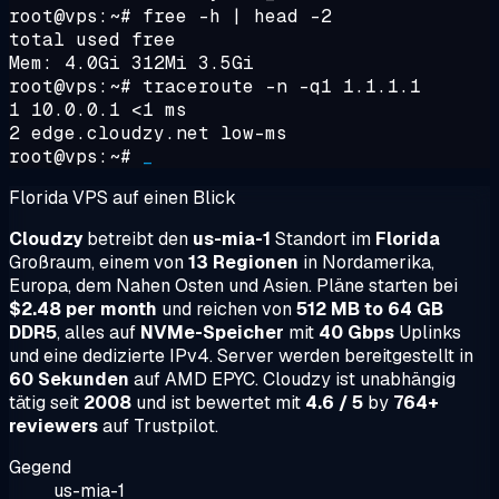
root@vps:~#
free -h | head -2
total used free
Mem: 4.0Gi 312Mi 3.5Gi
root@vps:~#
traceroute -n -q1 1.1.1.1
1 10.0.0.1 <1 ms
2 edge.cloudzy.net low-ms
root@vps:~#
_
Florida VPS auf einen Blick
Cloudzy
betreibt den
us-mia-1
Standort im
Florida
Großraum, einem von
13 Regionen
in Nordamerika,
Europa, dem Nahen Osten und Asien. Pläne starten bei
$2.48 per month
und reichen von
512 MB to 64 GB
DDR5
, alles auf
NVMe-Speicher
mit
40 Gbps
Uplinks
und eine dedizierte IPv4. Server werden bereitgestellt in
60 Sekunden
auf AMD EPYC. Cloudzy ist unabhängig
tätig seit
2008
und ist bewertet mit
4.6 / 5
by
764+
reviewers
auf Trustpilot.
Gegend
us-mia-1