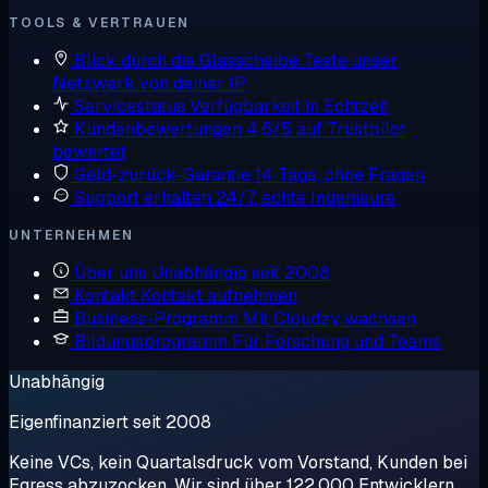
TOOLS & VERTRAUEN
Blick durch die Glasscheibe
Teste unser
Netzwerk von deiner IP
Servicestatus
Verfügbarkeit in Echtzeit
Kundenbewertungen
4,6/5 auf Trustpilot
bewertet
Geld-zurück-Garantie
14 Tage, ohne Fragen
Support erhalten
24/7, echte Ingenieure
UNTERNEHMEN
Über uns
Unabhängig seit 2008
Kontakt
Kontakt aufnehmen
Business-Programm
Mit Cloudzy wachsen
Bildungsprogramm
Für Forschung und Teams
Unabhängig
Eigenfinanziert seit 2008
Keine VCs, kein Quartalsdruck vom Vorstand, Kunden bei
Egress abzuzocken. Wir sind über 122.000 Entwicklern