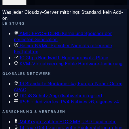
Was jeder Cloudzy-Server mitbringt. Standard, kein Add-
on.
LEISTUNG
AMD EPYC + DDR5
Kerne und Speicher der
neuesten Generation
Reiner NVMe-Speicher
Niemals rotierende
Festplatten
10 Gbps Bandwidth
Hochdurchsatz-Pläne
KVM-Virtualisierung
Echte Hardware-Isolierung
GLOBALES NETZWERK
13 Standorte
Nordamerika, Europa, Naher Osten,
APAC
DDoS Schutz
Angriffsabwehr integriert
IPv6 + dediziertes IPv4
Natives v6, eigenes v4
ABRECHNUNG & VERTRAUEN
Mit Krypto zahlen
BTC, XMR, USDT und mehr
14 Tage Geld-zurück
Volle Rückerstattung, ohne