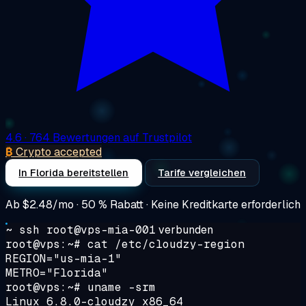
4.6
· 764 Bewertungen auf Trustpilot
₿
Crypto accepted
In Florida bereitstellen
Tarife vergleichen
Ab
$2.48/mo
· 50 % Rabatt · Keine Kreditkarte erforderlich
~ ssh root@vps-mia-001
verbunden
root@vps:~#
cat /etc/cloudzy-region
REGION="us-mia-1"
METRO="Florida"
root@vps:~#
uname -srm
Linux 6.8.0-cloudzy x86_64