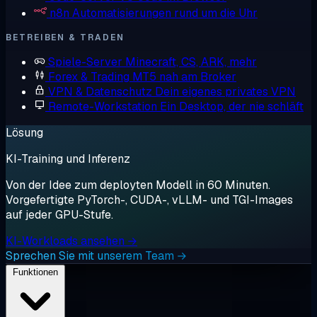
n8n
Automatisierungen rund um die Uhr
BETREIBEN & TRADEN
Spiele-Server
Minecraft, CS, ARK, mehr
Forex & Trading
MT5 nah am Broker
VPN & Datenschutz
Dein eigenes privates VPN
Remote-Workstation
Ein Desktop, der nie schläft
Lösung
KI-Training und Inferenz
Von der Idee zum deployten Modell in 60 Minuten.
Vorgefertigte PyTorch-, CUDA-, vLLM- und TGI-Images
auf jeder GPU-Stufe.
KI-Workloads ansehen →
Sprechen Sie mit unserem Team →
Funktionen