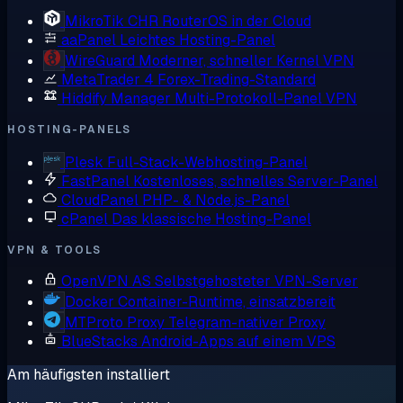
MikroTik CHR
RouterOS in der Cloud
aaPanel
Leichtes Hosting-Panel
WireGuard
Moderner, schneller Kernel VPN
MetaTrader 4
Forex-Trading-Standard
Hiddify Manager
Multi-Protokoll-Panel VPN
HOSTING-PANELS
Plesk
Full-Stack-Webhosting-Panel
FastPanel
Kostenloses, schnelles Server-Panel
CloudPanel
PHP- & Node.js-Panel
cPanel
Das klassische Hosting-Panel
VPN & TOOLS
OpenVPN AS
Selbstgehosteter VPN-Server
Docker
Container-Runtime, einsatzbereit
MTProto Proxy
Telegram-nativer Proxy
BlueStacks
Android-Apps auf einem VPS
Am häufigsten installiert