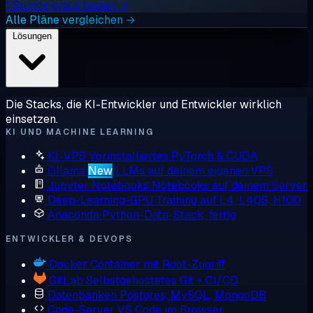
1 Stunde gratis testen →
Alle Pläne vergleichen →
Lösungen
Die Stacks, die KI-Entwickler und Entwickler wirklich
einsetzen.
KI UND MACHINE LEARNING
KI-VPS
Vorinstalliertes PyTorch & CUDA
Ollama
New
LLMs auf deinem eigenen VPS
Jupyter Notebooks
Notebooks auf deinem Server
Deep-Learning-GPU
Training auf L4, L40S, H100
Anaconda
Python-Data-Stack, fertig
ENTWICKLER & DEVOPS
Docker
Container mit Root-Zugriff
GitLab
Selbstgehostetes Git + CI/CD
Datenbanken
Postgres, MySQL, MongoDB
Code-Server
VS Code im Browser