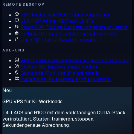
REMOTE DESKTOP
RDP kaufen
Alle RDP-Pläne vergleichen
USA RDP
Admin-RDP auf US-IPs
Forex RDP
Trading-Desktop mit geringer Latenz
Botting RDP
Immer online für laufende Bots
Linux RDP
Linux-Desktop, remote
ADD-ONS
VPS für Speicherung
Pläne mit großem Speicher
Custom ISO
Eigenes Image booten
Dedizierte IPv4
Ihre IP, nicht geteilt
Zusätzliche IPs
Mehrere IPv4 pro Server
Neu
GPU VPS für KI-Workloads
L4, L40S und H100 mit dem vollständigen CUDA-Stack
vorinstalliert. Starten, trainieren, stoppen.
Sekundengenaue Abrechnung.