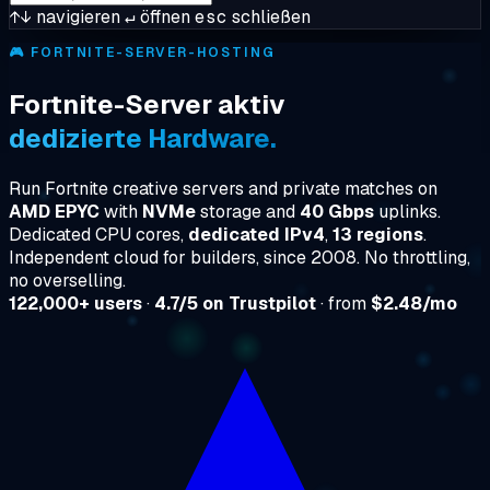
↑↓
navigieren
↵
öffnen
esc
schließen
🎮
FORTNITE-SERVER-HOSTING
Fortnite-Server aktiv
dedizierte Hardware.
Run Fortnite creative servers and private matches on
AMD EPYC
with
NVMe
storage and
40 Gbps
uplinks.
Dedicated CPU cores,
dedicated IPv4
,
13 regions
.
Independent cloud for builders, since 2008. No throttling,
no overselling.
122,000+ users
·
4.7/5 on Trustpilot
· from
$2.48/mo