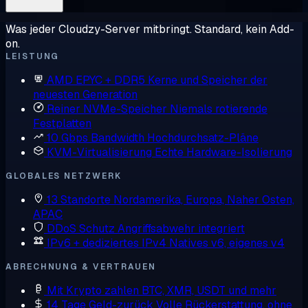
Was jeder Cloudzy-Server mitbringt. Standard, kein Add-
on.
LEISTUNG
AMD EPYC + DDR5
Kerne und Speicher der
neuesten Generation
Reiner NVMe-Speicher
Niemals rotierende
Festplatten
10 Gbps Bandwidth
Hochdurchsatz-Pläne
KVM-Virtualisierung
Echte Hardware-Isolierung
GLOBALES NETZWERK
13 Standorte
Nordamerika, Europa, Naher Osten,
APAC
DDoS Schutz
Angriffsabwehr integriert
IPv6 + dediziertes IPv4
Natives v6, eigenes v4
ABRECHNUNG & VERTRAUEN
Mit Krypto zahlen
BTC, XMR, USDT und mehr
14 Tage Geld-zurück
Volle Rückerstattung, ohne