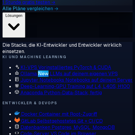
1 Stunde gratis testen →
Alle Pläne vergleichen →
Lösungen
Die Stacks, die KI-Entwickler und Entwickler wirklich
einsetzen.
KI UND MACHINE LEARNING
KI-VPS
Vorinstalliertes PyTorch & CUDA
Ollama
New
LLMs auf deinem eigenen VPS
Jupyter Notebooks
Notebooks auf deinem Server
Deep-Learning-GPU
Training auf L4, L40S, H100
Anaconda
Python-Data-Stack, fertig
ENTWICKLER & DEVOPS
Docker
Container mit Root-Zugriff
GitLab
Selbstgehostetes Git + CI/CD
Datenbanken
Postgres, MySQL, MongoDB
Code-Server
VS Code im Browser