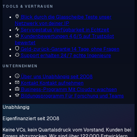
TOOLS & VERTRAUEN
Blick durch die Glasscheibe
Teste unser
Netzwerk von deiner IP
Servicestatus
Verfügbarkeit in Echtzeit
Kundenbewertungen
4,6/5 auf Trustpilot
bewertet
Geld-zurück-Garantie
14 Tage, ohne Fragen
Support erhalten
24/7, echte Ingenieure
UNTERNEHMEN
Über uns
Unabhängig seit 2008
Kontakt
Kontakt aufnehmen
Business-Programm
Mit Cloudzy wachsen
Bildungsprogramm
Für Forschung und Teams
Unabhängig
Eigenfinanziert seit 2008
Keine VCs, kein Quartalsdruck vom Vorstand, Kunden bei
Egress abzuzocken. Wir sind über 122.000 Entwicklern