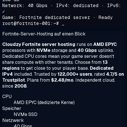
Network: 40 Gbps · IPv4: dedicated · IPv6:
✓
Game: Fortnite dedicated server · Ready
root@fortnite-001:~# _
Fortnite-Server-Hosting auf einen Blick
Cloudzy Fortnite server hosting
runs on
AMD EPYC
processors with
NVMe
storage and
40 Gbps
uplinks.
Dedicated CPU cores mean your game server doesn't
share compute with other tenants. Choose from
13
regions
to get close to your player base.
Dedicated
IPv4
included. Trusted by
122,000+ users
, rated
4.7/5 on
Trustpilot
. Plans from
$2.48/mo
. Independent cloud,
since
2008
.
CPU
AMD EPYC (dedizierte Kerne)
Speicher
NVMe SSD
Netzwerk
40 Gbps