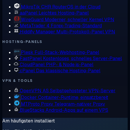
MikroTik CHR
RouterOS in der Cloud
aaPanel
Leichtes Hosting-Panel
WireGuard
Moderner, schneller Kernel VPN
MetaTrader 4
Forex-Trading-Standard
Hiddify Manager
Multi-Protokoll-Panel VPN
HOSTING-PANELS
Plesk
Full-Stack-Webhosting-Panel
FastPanel
Kostenloses, schnelles Server-Panel
CloudPanel
PHP- & Node.js-Panel
cPanel
Das klassische Hosting-Panel
VPN & TOOLS
OpenVPN AS
Selbstgehosteter VPN-Server
Docker
Container-Runtime, einsatzbereit
MTProto Proxy
Telegram-nativer Proxy
BlueStacks
Android-Apps auf einem VPS
Am häufigsten installiert