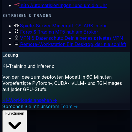
n8n
Automatisierungen rund um die Uhr
BETREIBEN & TRADEN
Spiele-Server
Minecraft, CS, ARK, mehr
Forex & Trading
MT5 nah am Broker
VPN & Datenschutz
Dein eigenes privates VPN
Remote-Workstation
Ein Desktop, der nie schläft
Lösung
KI-Training und Inferenz
Von der Idee zum deployten Modell in 60 Minuten.
Vorgefertigte PyTorch-, CUDA-, vLLM- und TGI-Images
auf jeder GPU-Stufe.
KI-Workloads ansehen →
Sprechen Sie mit unserem Team →
Funktionen