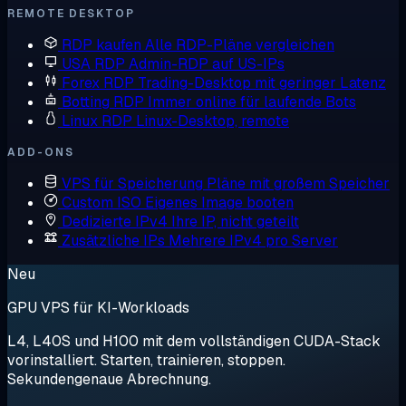
REMOTE DESKTOP
RDP kaufen
Alle RDP-Pläne vergleichen
USA RDP
Admin-RDP auf US-IPs
Forex RDP
Trading-Desktop mit geringer Latenz
Botting RDP
Immer online für laufende Bots
Linux RDP
Linux-Desktop, remote
ADD-ONS
VPS für Speicherung
Pläne mit großem Speicher
Custom ISO
Eigenes Image booten
Dedizierte IPv4
Ihre IP, nicht geteilt
Zusätzliche IPs
Mehrere IPv4 pro Server
Neu
GPU VPS für KI-Workloads
L4, L40S und H100 mit dem vollständigen CUDA-Stack
vorinstalliert. Starten, trainieren, stoppen.
Sekundengenaue Abrechnung.