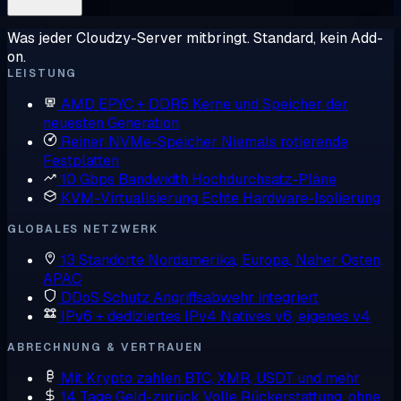
Was jeder Cloudzy-Server mitbringt. Standard, kein Add-
on.
LEISTUNG
AMD EPYC + DDR5
Kerne und Speicher der
neuesten Generation
Reiner NVMe-Speicher
Niemals rotierende
Festplatten
10 Gbps Bandwidth
Hochdurchsatz-Pläne
KVM-Virtualisierung
Echte Hardware-Isolierung
GLOBALES NETZWERK
13 Standorte
Nordamerika, Europa, Naher Osten,
APAC
DDoS Schutz
Angriffsabwehr integriert
IPv6 + dediziertes IPv4
Natives v6, eigenes v4
ABRECHNUNG & VERTRAUEN
Mit Krypto zahlen
BTC, XMR, USDT und mehr
14 Tage Geld-zurück
Volle Rückerstattung, ohne