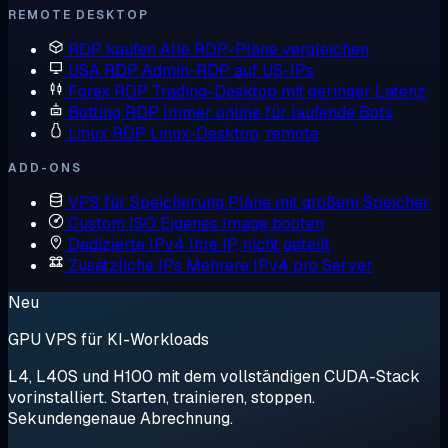
REMOTE DESKTOP
RDP kaufen
Alle RDP-Pläne vergleichen
USA RDP
Admin-RDP auf US-IPs
Forex RDP
Trading-Desktop mit geringer Latenz
Botting RDP
Immer online für laufende Bots
Linux RDP
Linux-Desktop, remote
ADD-ONS
VPS für Speicherung
Pläne mit großem Speicher
Custom ISO
Eigenes Image booten
Dedizierte IPv4
Ihre IP, nicht geteilt
Zusätzliche IPs
Mehrere IPv4 pro Server
Neu
GPU VPS für KI-Workloads
L4, L40S und H100 mit dem vollständigen CUDA-Stack
vorinstalliert. Starten, trainieren, stoppen.
Sekundengenaue Abrechnung.