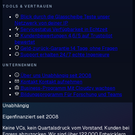
TOOLS & VERTRAUEN
Blick durch die Glasscheibe
Teste unser
Netzwerk von deiner IP
Servicestatus
Verfügbarkeit in Echtzeit
Kundenbewertungen
4,6/5 auf Trustpilot
bewertet
Geld-zurück-Garantie
14 Tage, ohne Fragen
Support erhalten
24/7, echte Ingenieure
UNTERNEHMEN
Über uns
Unabhängig seit 2008
Kontakt
Kontakt aufnehmen
Business-Programm
Mit Cloudzy wachsen
Bildungsprogramm
Für Forschung und Teams
Unabhängig
Eigenfinanziert seit 2008
Keine VCs, kein Quartalsdruck vom Vorstand, Kunden bei
Egress abzuzocken. Wir sind über 122.000 Entwicklern