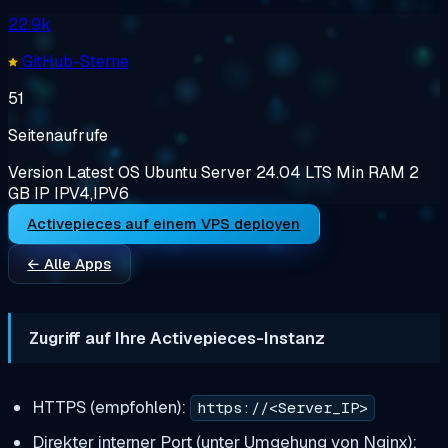
22.9k
GitHub-Sterne
51
Seitenaufrufe
Version
Latest
OS
Ubuntu Server 24.04 LTS
Min RAM
2
GB
IP
IPV4,IPV6
Activepieces auf einem VPS deployen
← Alle Apps
Zugriff auf Ihre Activepieces-Instanz
HTTPS (empfohlen):
https://<Server_IP>
Direkter interner Port (unter Umgehung von Nginx):