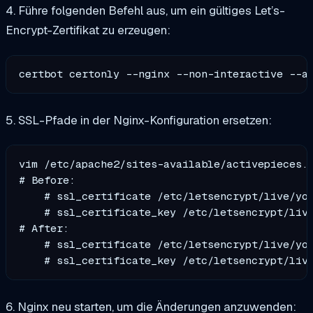
4. Führe folgenden Befehl aus, um ein gültiges Let’s-
Encrypt-Zertifikat zu erzeugen:
certbot certonly --nginx --non-interactive --a
5. SSL-Pfade in der Nginx-Konfiguration ersetzen:
vim /etc/apache2/sites-available/activepieces.c
# Before:

    # ssl_certificate /etc/letsencrypt/live/you
    # ssl_certificate_key /etc/letsencrypt/live
# After:

    # ssl_certificate /etc/letsencrypt/live/you
6. Nginx neu starten, um die Änderungen anzuwenden: