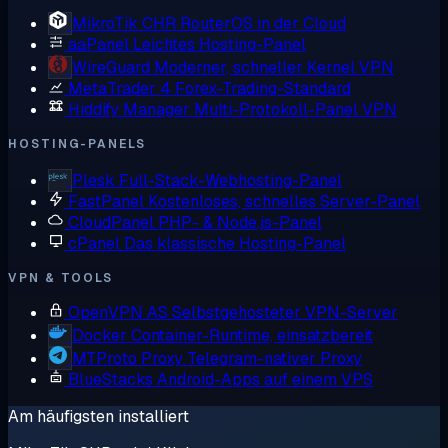
MikroTik CHR
RouterOS in der Cloud
aaPanel
Leichtes Hosting-Panel
WireGuard
Moderner, schneller Kernel VPN
MetaTrader 4
Forex-Trading-Standard
Hiddify Manager
Multi-Protokoll-Panel VPN
HOSTING-PANELS
Plesk
Full-Stack-Webhosting-Panel
FastPanel
Kostenloses, schnelles Server-Panel
CloudPanel
PHP- & Node.js-Panel
cPanel
Das klassische Hosting-Panel
VPN & TOOLS
OpenVPN AS
Selbstgehosteter VPN-Server
Docker
Container-Runtime, einsatzbereit
MTProto Proxy
Telegram-nativer Proxy
BlueStacks
Android-Apps auf einem VPS
Am häufigsten installiert