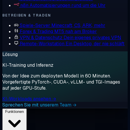
n8n
Automatisierungen rund um die Uhr
BETREIBEN & TRADEN
Spiele-Server
Minecraft, CS, ARK, mehr
Forex & Trading
MT5 nah am Broker
VPN & Datenschutz
Dein eigenes privates VPN
Remote-Workstation
Ein Desktop, der nie schläft
Lösung
KI-Training und Inferenz
Von der Idee zum deployten Modell in 60 Minuten.
Vorgefertigte PyTorch-, CUDA-, vLLM- und TGI-Images
auf jeder GPU-Stufe.
KI-Workloads ansehen →
Sprechen Sie mit unserem Team →
Funktionen