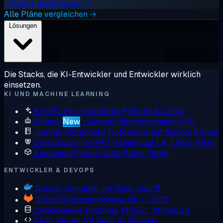
1 Stunde gratis testen →
Alle Pläne vergleichen →
Lösungen
Die Stacks, die KI-Entwickler und Entwickler wirklich
einsetzen.
KI UND MACHINE LEARNING
KI-VPS
Vorinstalliertes PyTorch & CUDA
Ollama
New
LLMs auf deinem eigenen VPS
Jupyter Notebooks
Notebooks auf deinem Server
Deep-Learning-GPU
Training auf L4, L40S, H100
Anaconda
Python-Data-Stack, fertig
ENTWICKLER & DEVOPS
Docker
Container mit Root-Zugriff
GitLab
Selbstgehostetes Git + CI/CD
Datenbanken
Postgres, MySQL, MongoDB
Code-Server
VS Code im Browser