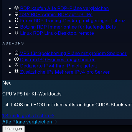
RDP kaufen
Alle RDP-Pläne vergleichen
USA RDP
Admin-RDP auf US-IPs
Forex RDP
Trading-Desktop mit geringer Latenz
Botting RDP
Immer online für laufende Bots
Linux RDP
Linux-Desktop, remote
ADD-ONS
VPS für Speicherung
Pläne mit großem Speicher
Custom ISO
Eigenes Image booten
Dedizierte IPv4
Ihre IP, nicht geteilt
Zusätzliche IPs
Mehrere IPv4 pro Server
Neu
GPU VPS für KI-Workloads
L4, L40S und H100 mit dem vollständigen CUDA-Stack vorin
1 Stunde gratis testen →
Alle Pläne vergleichen →
Lösungen