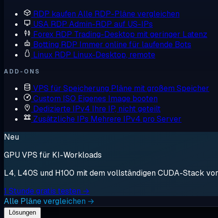
RDP kaufen
Alle RDP-Pläne vergleichen
USA RDP
Admin-RDP auf US-IPs
Forex RDP
Trading-Desktop mit geringer Latenz
Botting RDP
Immer online für laufende Bots
Linux RDP
Linux-Desktop, remote
ADD-ONS
VPS für Speicherung
Pläne mit großem Speicher
Custom ISO
Eigenes Image booten
Dedizierte IPv4
Ihre IP, nicht geteilt
Zusätzliche IPs
Mehrere IPv4 pro Server
Neu
GPU VPS für KI-Workloads
L4, L40S und H100 mit dem vollständigen CUDA-Stack vorin
1 Stunde gratis testen →
Alle Pläne vergleichen →
Lösungen