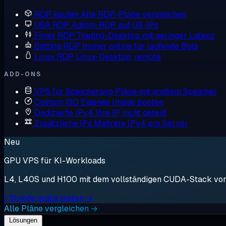
RDP kaufen
Alle RDP-Pläne vergleichen
USA RDP
Admin-RDP auf US-IPs
Forex RDP
Trading-Desktop mit geringer Latenz
Botting RDP
Immer online für laufende Bots
Linux RDP
Linux-Desktop, remote
ADD-ONS
VPS für Speicherung
Pläne mit großem Speicher
Custom ISO
Eigenes Image booten
Dedizierte IPv4
Ihre IP, nicht geteilt
Zusätzliche IPs
Mehrere IPv4 pro Server
Neu
GPU VPS für KI-Workloads
L4, L40S und H100 mit dem vollständigen CUDA-Stack vorin
1 Stunde gratis testen →
Alle Pläne vergleichen →
Lösungen