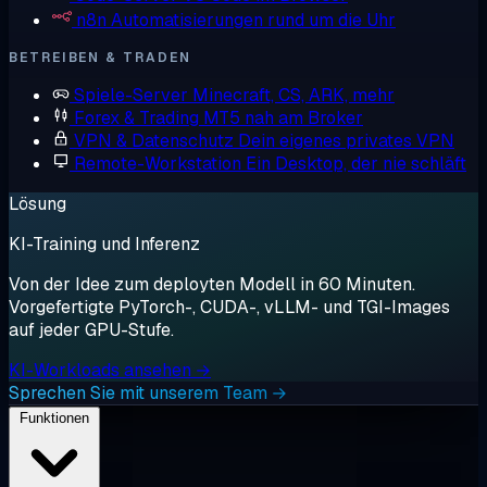
n8n
Automatisierungen rund um die Uhr
BETREIBEN & TRADEN
Spiele-Server
Minecraft, CS, ARK, mehr
Forex & Trading
MT5 nah am Broker
VPN & Datenschutz
Dein eigenes privates VPN
Remote-Workstation
Ein Desktop, der nie schläft
Lösung
KI-Training und Inferenz
Von der Idee zum deployten Modell in 60 Minuten.
Vorgefertigte PyTorch-, CUDA-, vLLM- und TGI-Images
auf jeder GPU-Stufe.
KI-Workloads ansehen →
Sprechen Sie mit unserem Team →
Funktionen