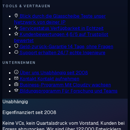
TOOLS & VERTRAUEN
Blick durch die Glasscheibe
Teste unser
Netzwerk von deiner IP
Servicestatus
Verfügbarkeit in Echtzeit
Kundenbewertungen
4,6/5 auf Trustpilot
bewertet
Geld-zurück-Garantie
14 Tage, ohne Fragen
Support erhalten
24/7, echte Ingenieure
UNTERNEHMEN
Über uns
Unabhängig seit 2008
Kontakt
Kontakt aufnehmen
Business-Programm
Mit Cloudzy wachsen
Bildungsprogramm
Für Forschung und Teams
Unabhängig
Eigenfinanziert seit 2008
Keine VCs, kein Quartalsdruck vom Vorstand, Kunden bei
Egress abzuzocken. Wir sind über 122.000 Entwicklern