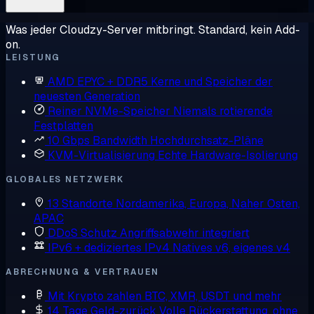
Was jeder Cloudzy-Server mitbringt. Standard, kein Add-
on.
LEISTUNG
AMD EPYC + DDR5
Kerne und Speicher der
neuesten Generation
Reiner NVMe-Speicher
Niemals rotierende
Festplatten
10 Gbps Bandwidth
Hochdurchsatz-Pläne
KVM-Virtualisierung
Echte Hardware-Isolierung
GLOBALES NETZWERK
13 Standorte
Nordamerika, Europa, Naher Osten,
APAC
DDoS Schutz
Angriffsabwehr integriert
IPv6 + dediziertes IPv4
Natives v6, eigenes v4
ABRECHNUNG & VERTRAUEN
Mit Krypto zahlen
BTC, XMR, USDT und mehr
14 Tage Geld-zurück
Volle Rückerstattung, ohne