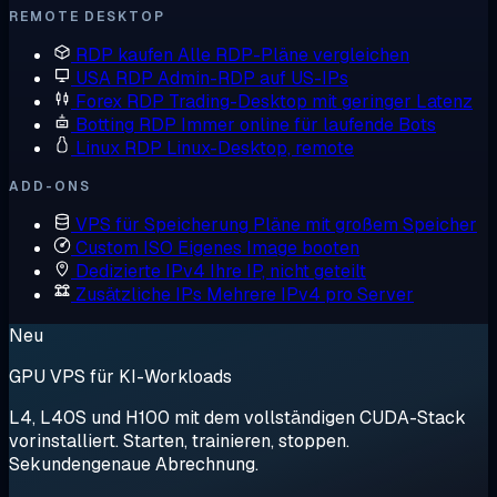
REMOTE DESKTOP
RDP kaufen
Alle RDP-Pläne vergleichen
USA RDP
Admin-RDP auf US-IPs
Forex RDP
Trading-Desktop mit geringer Latenz
Botting RDP
Immer online für laufende Bots
Linux RDP
Linux-Desktop, remote
ADD-ONS
VPS für Speicherung
Pläne mit großem Speicher
Custom ISO
Eigenes Image booten
Dedizierte IPv4
Ihre IP, nicht geteilt
Zusätzliche IPs
Mehrere IPv4 pro Server
Neu
GPU VPS für KI-Workloads
L4, L40S und H100 mit dem vollständigen CUDA-Stack
vorinstalliert. Starten, trainieren, stoppen.
Sekundengenaue Abrechnung.