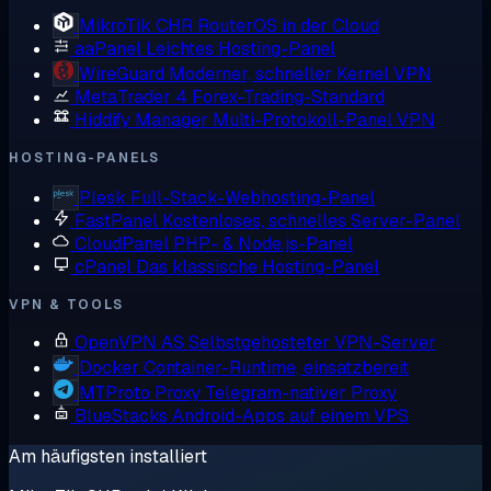
MikroTik CHR
RouterOS in der Cloud
aaPanel
Leichtes Hosting-Panel
WireGuard
Moderner, schneller Kernel VPN
MetaTrader 4
Forex-Trading-Standard
Hiddify Manager
Multi-Protokoll-Panel VPN
HOSTING-PANELS
Plesk
Full-Stack-Webhosting-Panel
FastPanel
Kostenloses, schnelles Server-Panel
CloudPanel
PHP- & Node.js-Panel
cPanel
Das klassische Hosting-Panel
VPN & TOOLS
OpenVPN AS
Selbstgehosteter VPN-Server
Docker
Container-Runtime, einsatzbereit
MTProto Proxy
Telegram-nativer Proxy
BlueStacks
Android-Apps auf einem VPS
Am häufigsten installiert