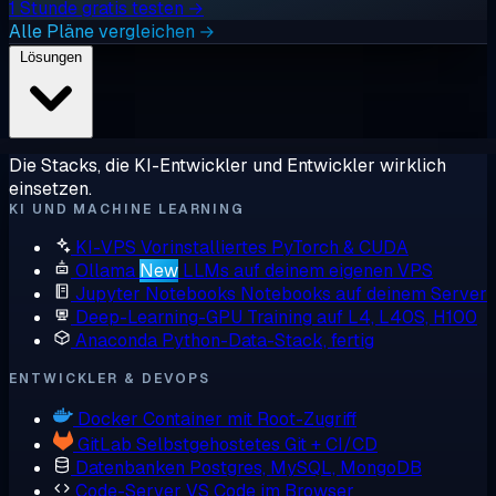
1 Stunde gratis testen →
Alle Pläne vergleichen →
Lösungen
Die Stacks, die KI-Entwickler und Entwickler wirklich
einsetzen.
KI UND MACHINE LEARNING
KI-VPS
Vorinstalliertes PyTorch & CUDA
Ollama
New
LLMs auf deinem eigenen VPS
Jupyter Notebooks
Notebooks auf deinem Server
Deep-Learning-GPU
Training auf L4, L40S, H100
Anaconda
Python-Data-Stack, fertig
ENTWICKLER & DEVOPS
Docker
Container mit Root-Zugriff
GitLab
Selbstgehostetes Git + CI/CD
Datenbanken
Postgres, MySQL, MongoDB
Code-Server
VS Code im Browser