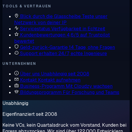
TOOLS & VERTRAUEN
Blick durch die Glasscheibe
Teste unser
Netzwerk von deiner IP
Servicestatus
Verfügbarkeit in Echtzeit
Kundenbewertungen
4,6/5 auf Trustpilot
bewertet
Geld-zurück-Garantie
14 Tage, ohne Fragen
Support erhalten
24/7, echte Ingenieure
UNTERNEHMEN
Über uns
Unabhängig seit 2008
Kontakt
Kontakt aufnehmen
Business-Programm
Mit Cloudzy wachsen
Bildungsprogramm
Für Forschung und Teams
Unabhängig
Eigenfinanziert seit 2008
Keine VCs, kein Quartalsdruck vom Vorstand, Kunden bei
Egress abzuzocken. Wir sind über 122.000 Entwicklern