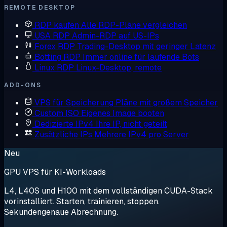
REMOTE DESKTOP
RDP kaufen
Alle RDP-Pläne vergleichen
USA RDP
Admin-RDP auf US-IPs
Forex RDP
Trading-Desktop mit geringer Latenz
Botting RDP
Immer online für laufende Bots
Linux RDP
Linux-Desktop, remote
ADD-ONS
VPS für Speicherung
Pläne mit großem Speicher
Custom ISO
Eigenes Image booten
Dedizierte IPv4
Ihre IP, nicht geteilt
Zusätzliche IPs
Mehrere IPv4 pro Server
Neu
GPU VPS für KI-Workloads
L4, L40S und H100 mit dem vollständigen CUDA-Stack
vorinstalliert. Starten, trainieren, stoppen.
Sekundengenaue Abrechnung.