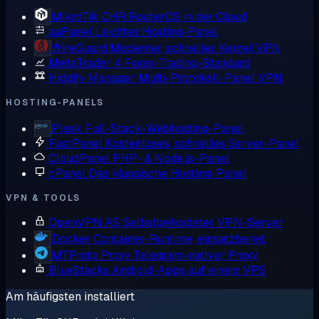
MikroTik CHR
RouterOS in der Cloud
aaPanel
Leichtes Hosting-Panel
WireGuard
Moderner, schneller Kernel VPN
MetaTrader 4
Forex-Trading-Standard
Hiddify Manager
Multi-Protokoll-Panel VPN
HOSTING-PANELS
Plesk
Full-Stack-Webhosting-Panel
FastPanel
Kostenloses, schnelles Server-Panel
CloudPanel
PHP- & Node.js-Panel
cPanel
Das klassische Hosting-Panel
VPN & TOOLS
OpenVPN AS
Selbstgehosteter VPN-Server
Docker
Container-Runtime, einsatzbereit
MTProto Proxy
Telegram-nativer Proxy
BlueStacks
Android-Apps auf einem VPS
Am häufigsten installiert