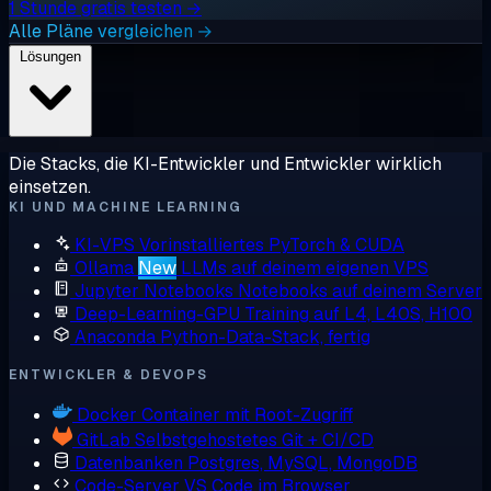
1 Stunde gratis testen →
Alle Pläne vergleichen →
Lösungen
Die Stacks, die KI-Entwickler und Entwickler wirklich
einsetzen.
KI UND MACHINE LEARNING
KI-VPS
Vorinstalliertes PyTorch & CUDA
Ollama
New
LLMs auf deinem eigenen VPS
Jupyter Notebooks
Notebooks auf deinem Server
Deep-Learning-GPU
Training auf L4, L40S, H100
Anaconda
Python-Data-Stack, fertig
ENTWICKLER & DEVOPS
Docker
Container mit Root-Zugriff
GitLab
Selbstgehostetes Git + CI/CD
Datenbanken
Postgres, MySQL, MongoDB
Code-Server
VS Code im Browser