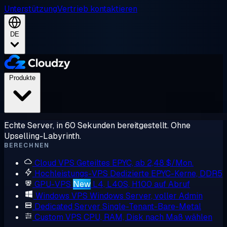
Unterstützung
Vertrieb kontaktieren
DE
Produkte
Echte Server, in 60 Sekunden bereitgestellt. Ohne
Upselling-Labyrinth.
BERECHNEN
Cloud VPS
Geteiltes EPYC, ab 2,48 $/Mon.
Hochleistungs-VPS
Dedizierte EPYC-Kerne, DDR5
GPU-VPS
New
L4, L40S, H100 auf Abruf
Windows VPS
Windows Server, voller Admin
Dedicated Server
Single-Tenant-Bare-Metal
Custom VPS
CPU, RAM, Disk nach Maß wählen