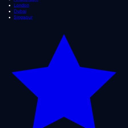
London
Dubai
Singapur