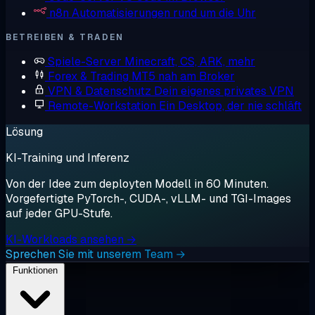
n8n
Automatisierungen rund um die Uhr
BETREIBEN & TRADEN
Spiele-Server
Minecraft, CS, ARK, mehr
Forex & Trading
MT5 nah am Broker
VPN & Datenschutz
Dein eigenes privates VPN
Remote-Workstation
Ein Desktop, der nie schläft
Lösung
KI-Training und Inferenz
Von der Idee zum deployten Modell in 60 Minuten.
Vorgefertigte PyTorch-, CUDA-, vLLM- und TGI-Images
auf jeder GPU-Stufe.
KI-Workloads ansehen →
Sprechen Sie mit unserem Team →
Funktionen