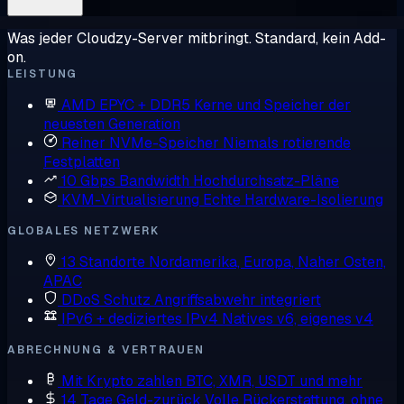
Was jeder Cloudzy-Server mitbringt. Standard, kein Add-
on.
LEISTUNG
AMD EPYC + DDR5
Kerne und Speicher der
neuesten Generation
Reiner NVMe-Speicher
Niemals rotierende
Festplatten
10 Gbps Bandwidth
Hochdurchsatz-Pläne
KVM-Virtualisierung
Echte Hardware-Isolierung
GLOBALES NETZWERK
13 Standorte
Nordamerika, Europa, Naher Osten,
APAC
DDoS Schutz
Angriffsabwehr integriert
IPv6 + dediziertes IPv4
Natives v6, eigenes v4
ABRECHNUNG & VERTRAUEN
Mit Krypto zahlen
BTC, XMR, USDT und mehr
14 Tage Geld-zurück
Volle Rückerstattung, ohne