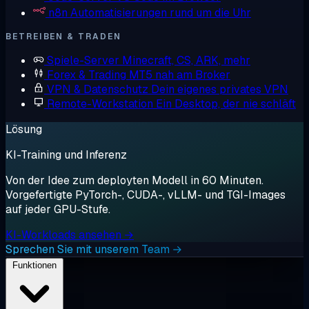
n8n
Automatisierungen rund um die Uhr
BETREIBEN & TRADEN
Spiele-Server
Minecraft, CS, ARK, mehr
Forex & Trading
MT5 nah am Broker
VPN & Datenschutz
Dein eigenes privates VPN
Remote-Workstation
Ein Desktop, der nie schläft
Lösung
KI-Training und Inferenz
Von der Idee zum deployten Modell in 60 Minuten.
Vorgefertigte PyTorch-, CUDA-, vLLM- und TGI-Images
auf jeder GPU-Stufe.
KI-Workloads ansehen →
Sprechen Sie mit unserem Team →
Funktionen