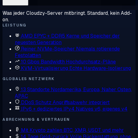
Was jeder Cloudzy-Server mitbringt. Standard, kein Add-
on.
LEISTUNG
AMD EPYC + DDR5
Kerne und Speicher der
neuesten Generation
Reiner NVMe-Speicher
Niemals rotierende
Festplatten
10 Gbps Bandwidth
Hochdurchsatz-Pläne
KVM-Virtualisierung
Echte Hardware-Isolierung
GLOBALES NETZWERK
13 Standorte
Nordamerika, Europa, Naher Osten,
APAC
DDoS Schutz
Angriffsabwehr integriert
IPv6 + dediziertes IPv4
Natives v6, eigenes v4
ABRECHNUNG & VERTRAUEN
Mit Krypto zahlen
BTC, XMR, USDT und mehr
14 Tage Geld-zurück
Volle Rückerstattung, ohne