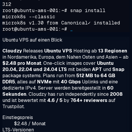
312
root@ubuntu-ams-001:~#
snap install
microk8s --classic
microk8s v1.30 from Canonical✓ installed
root@ubuntu-ams-001:~#
_
Ubuntu VPS auf einen Blick
Cloudzy
Releases
Ubuntu VPS
Hosting ab
13 Regionen
in Nordamerika, Europa, dem Nahen Osten und Asien – ab
$2.48 pro Monat
. One-click images cover
Ubuntu
20.04, 22.04 und 24.04 LTS
mit beiden
APT
und
Snap
package systems. Plans run from
512 MB to 64 GB
DDR5
, alles auf
NVMe
mit
40 Gbps
Uplinks und eine
dedizierte IPv4. Server werden bereitgestellt in
60
Sekunden
. Cloudzy has run independently since
2008
und ist bewertet mit
4.6 / 5
by
764+ reviewers
auf
Trustpilot.
Einstiegspreis
$2.48 / Monat
LTS-Versionen