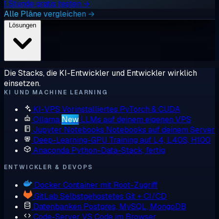
1 Stunde gratis testen →
Alle Pläne vergleichen →
Lösungen
Die Stacks, die KI-Entwickler und Entwickler wirklich
einsetzen.
KI UND MACHINE LEARNING
KI-VPS
Vorinstalliertes PyTorch & CUDA
Ollama
New
LLMs auf deinem eigenen VPS
Jupyter Notebooks
Notebooks auf deinem Server
Deep-Learning-GPU
Training auf L4, L40S, H100
Anaconda
Python-Data-Stack, fertig
ENTWICKLER & DEVOPS
Docker
Container mit Root-Zugriff
GitLab
Selbstgehostetes Git + CI/CD
Datenbanken
Postgres, MySQL, MongoDB
Code-Server
VS Code im Browser