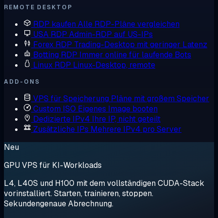
REMOTE DESKTOP
RDP kaufen
Alle RDP-Pläne vergleichen
USA RDP
Admin-RDP auf US-IPs
Forex RDP
Trading-Desktop mit geringer Latenz
Botting RDP
Immer online für laufende Bots
Linux RDP
Linux-Desktop, remote
ADD-ONS
VPS für Speicherung
Pläne mit großem Speicher
Custom ISO
Eigenes Image booten
Dedizierte IPv4
Ihre IP, nicht geteilt
Zusätzliche IPs
Mehrere IPv4 pro Server
Neu
GPU VPS für KI-Workloads
L4, L40S und H100 mit dem vollständigen CUDA-Stack
vorinstalliert. Starten, trainieren, stoppen.
Sekundengenaue Abrechnung.