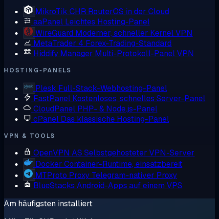
MikroTik CHR
RouterOS in der Cloud
aaPanel
Leichtes Hosting-Panel
WireGuard
Moderner, schneller Kernel VPN
MetaTrader 4
Forex-Trading-Standard
Hiddify Manager
Multi-Protokoll-Panel VPN
HOSTING-PANELS
Plesk
Full-Stack-Webhosting-Panel
FastPanel
Kostenloses, schnelles Server-Panel
CloudPanel
PHP- & Node.js-Panel
cPanel
Das klassische Hosting-Panel
VPN & TOOLS
OpenVPN AS
Selbstgehosteter VPN-Server
Docker
Container-Runtime, einsatzbereit
MTProto Proxy
Telegram-nativer Proxy
BlueStacks
Android-Apps auf einem VPS
Am häufigsten installiert