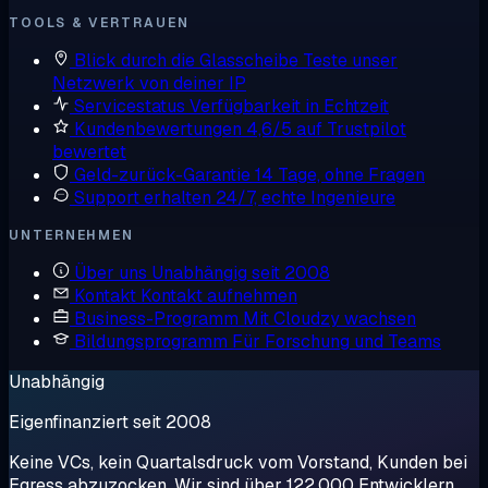
TOOLS & VERTRAUEN
Blick durch die Glasscheibe
Teste unser
Netzwerk von deiner IP
Servicestatus
Verfügbarkeit in Echtzeit
Kundenbewertungen
4,6/5 auf Trustpilot
bewertet
Geld-zurück-Garantie
14 Tage, ohne Fragen
Support erhalten
24/7, echte Ingenieure
UNTERNEHMEN
Über uns
Unabhängig seit 2008
Kontakt
Kontakt aufnehmen
Business-Programm
Mit Cloudzy wachsen
Bildungsprogramm
Für Forschung und Teams
Unabhängig
Eigenfinanziert seit 2008
Keine VCs, kein Quartalsdruck vom Vorstand, Kunden bei
Egress abzuzocken. Wir sind über 122.000 Entwicklern