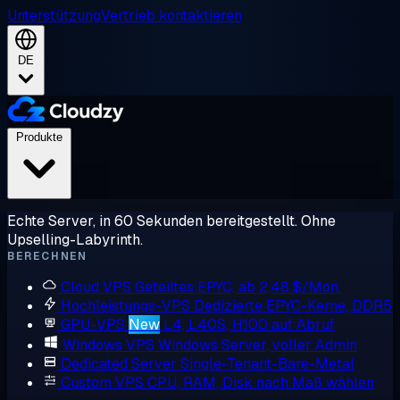
Unterstützung
Vertrieb kontaktieren
DE
Produkte
Echte Server, in 60 Sekunden bereitgestellt. Ohne
Upselling-Labyrinth.
BERECHNEN
Cloud VPS
Geteiltes EPYC, ab 2,48 $/Mon.
Hochleistungs-VPS
Dedizierte EPYC-Kerne, DDR5
GPU-VPS
New
L4, L40S, H100 auf Abruf
Windows VPS
Windows Server, voller Admin
Dedicated Server
Single-Tenant-Bare-Metal
Custom VPS
CPU, RAM, Disk nach Maß wählen