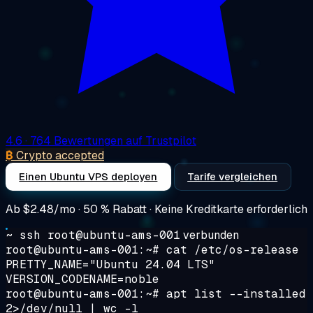
4.6
· 764 Bewertungen auf Trustpilot
₿
Crypto accepted
Einen Ubuntu VPS deployen
Tarife vergleichen
Ab
$2.48/mo
· 50 % Rabatt · Keine Kreditkarte erforderlich
~ ssh root@ubuntu-ams-001
verbunden
root@ubuntu-ams-001:~#
cat /etc/os-release
PRETTY_NAME="Ubuntu 24.04 LTS"
VERSION_CODENAME=noble
root@ubuntu-ams-001:~#
apt list --installed
2>/dev/null | wc -l