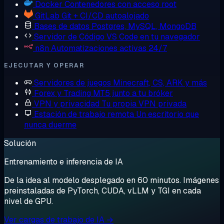
Docker
Contenedores con acceso root
GitLab
Git + CI/CD autoalojado
Bases de datos
Postgres, MySQL, MongoDB
Servidor de Código
VS Code en tu navegador
n8n
Automatizaciones activas 24/7
EJECUTAR Y OPERAR
Servidores de juegos
Minecraft, CS, ARK y más
Forex y Trading
MT5 junto a tu bróker
VPN y privacidad
Tu propia VPN privada
Estación de trabajo remota
Un escritorio que
nunca duerme
Solución
Entrenamiento e inferencia de IA
De la idea al modelo desplegado en 60 minutos. Imágenes
preinstaladas de PyTorch, CUDA, vLLM y TGI en cada
nivel de GPU.
Ver cargas de trabajo de IA →