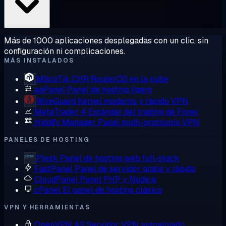
Más de 1000 aplicaciones desplegadas con un clic, sin
configuración ni complicaciones.
MÁS INSTALADOS
MikroTik CHR
RouterOS en la nube
aaPanel
Panel de hosting ligero
WireGuard
Kernel moderno y rápido VPN
MetaTrader 4
Estándar del trading de Forex
Hiddify Manager
Panel multi-protocolo VPN
PANELES DE HOSTING
Plesk
Panel de hosting web full-stack
FastPanel
Panel de servidor gratis y rápido
CloudPanel
Panel PHP y Node.js
cPanel
El panel de hosting clásico
VPN Y HERRAMIENTAS
OpenVPN AS
Servidor VPN autoalojado