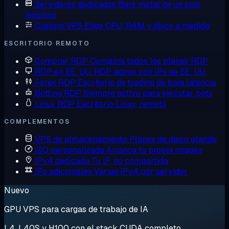
Servidores dedicados
Bare metal de un solo
inquilino
Custom VPS
Elige CPU, RAM y disco a medida
ESCRITORIO REMOTO
Comprar RDP
Compara todos los planes RDP
RDP en EE. UU.
RDP admin con IPs de EE. UU.
Forex RDP
Escritorio de trading de baja latencia
Botting RDP
Siempre activo para ejecutar bots
Linux RDP
Escritorio Linux, remoto
COMPLEMENTOS
VPS de almacenamiento
Planes de disco grande
ISO personalizada
Arranca tu propia imagen
IPv4 dedicada
Tu IP, no compartida
IPs adicionales
Varias IPv4 por servidor
Nuevo
GPU VPS para cargas de trabajo de IA
L4, L40S y H100 con el stack CUDA completo