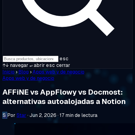
esc
↑↓
navegar
↵
abrir
esc
cerrar
Inicio
›
Blog
›
Apps web y de negocio
Apps web y de negocio
AFFiNE vs AppFlowy vs Docmost:
alternativas autoalojadas a Notion
S
Por
Star
·
Jun 2, 2026
·
17 min de lectura