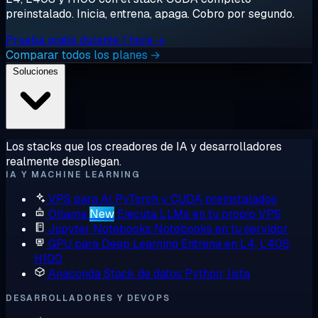
preinstalado. Inicia, entrena, apaga. Cobro por segundo.
Prueba gratis durante 1 hora →
Comparar todos los planes →
Soluciones
Los stacks que los creadores de IA y desarrolladores
realmente despliegan.
IA Y MACHINE LEARNING
VPS para AI
PyTorch y CUDA preinstalados
Ollama
New
Ejecuta LLMs en tu propio VPS
Jupyter Notebooks
Notebooks en tu servidor
GPU para Deep Learning
Entrena en L4, L40S,
H100
Anaconda
Stack de datos Python, lista
DESARROLLADORES Y DEVOPS