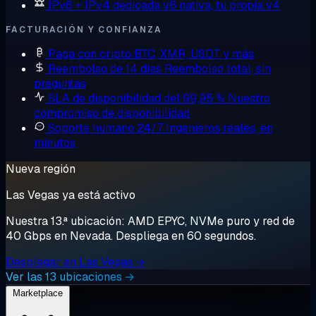
IPv6 + IPv4 dedicada
v6 nativa, tu propia v4
FACTURACIÓN Y CONFIANZA
Paga con cripto
BTC, XMR, USDT y más
Reembolso de 14 días
Reembolso total, sin
preguntas
SLA de disponibilidad del 99,95 %
Nuestro
compromiso de disponibilidad
Soporte humano 24/7
Ingenieros reales, en
minutos
Nueva región
Las Vegas ya está activo
Nuestra 13.ª ubicación: AMD EPYC, NVMe puro y red de
40 Gbps en Nevada. Despliega en 60 segundos.
Desplegar en Las Vegas →
Ver las 13 ubicaciones →
Marketplace