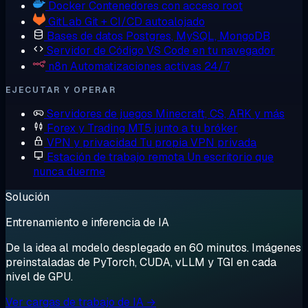
Docker
Contenedores con acceso root
GitLab
Git + CI/CD autoalojado
Bases de datos
Postgres, MySQL, MongoDB
Servidor de Código
VS Code en tu navegador
n8n
Automatizaciones activas 24/7
EJECUTAR Y OPERAR
Servidores de juegos
Minecraft, CS, ARK y más
Forex y Trading
MT5 junto a tu bróker
VPN y privacidad
Tu propia VPN privada
Estación de trabajo remota
Un escritorio que
nunca duerme
Solución
Entrenamiento e inferencia de IA
De la idea al modelo desplegado en 60 minutos. Imágenes
preinstaladas de PyTorch, CUDA, vLLM y TGI en cada
nivel de GPU.
Ver cargas de trabajo de IA →