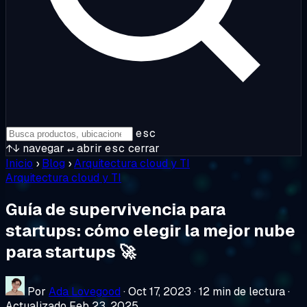
esc
↑↓
navegar
↵
abrir
esc
cerrar
Inicio
›
Blog
›
Arquitectura cloud y TI
Arquitectura cloud y TI
Guía de supervivencia para
startups: cómo elegir la mejor nube
para startups 🚀
Por
Ada Lovegood
·
Oct 17, 2023
·
12 min de lectura
·
Actualizado Feb 23, 2025