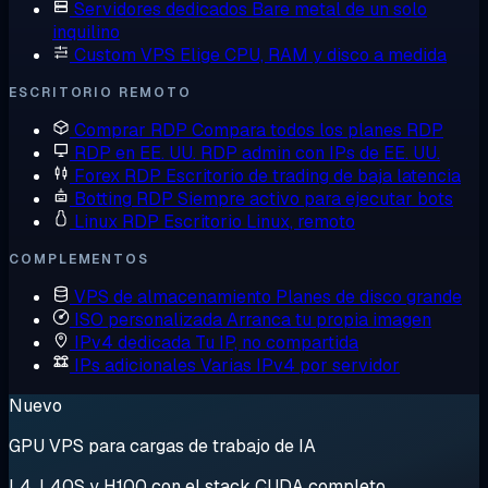
Servidores dedicados
Bare metal de un solo
inquilino
Custom VPS
Elige CPU, RAM y disco a medida
ESCRITORIO REMOTO
Comprar RDP
Compara todos los planes RDP
RDP en EE. UU.
RDP admin con IPs de EE. UU.
Forex RDP
Escritorio de trading de baja latencia
Botting RDP
Siempre activo para ejecutar bots
Linux RDP
Escritorio Linux, remoto
COMPLEMENTOS
VPS de almacenamiento
Planes de disco grande
ISO personalizada
Arranca tu propia imagen
IPv4 dedicada
Tu IP, no compartida
IPs adicionales
Varias IPv4 por servidor
Nuevo
GPU VPS para cargas de trabajo de IA
L4, L40S y H100 con el stack CUDA completo