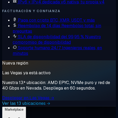
IPv6 + IPv4 dedicada
v6 nativa, tu propia v4
FACTURACIÓN Y CONFIANZA
Paga con cripto
BTC, XMR, USDT y más
Reembolso de 14 días
Reembolso total, sin
preguntas
SLA de disponibilidad del 99,95 %
Nuestro
compromiso de disponibilidad
Soporte humano 24/7
Ingenieros reales, en
minutos
Nueva región
Las Vegas ya está activo
Nuestra 13.ª ubicación: AMD EPYC, NVMe puro y red de
40 Gbps en Nevada. Despliega en 60 segundos.
Desplegar en Las Vegas →
Ver las 13 ubicaciones →
Marketplace