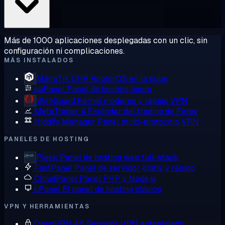
Más de 1000 aplicaciones desplegadas con un clic, sin
configuración ni complicaciones.
MÁS INSTALADOS
MikroTik CHR
RouterOS en la nube
aaPanel
Panel de hosting ligero
WireGuard
Kernel moderno y rápido VPN
MetaTrader 4
Estándar del trading de Forex
Hiddify Manager
Panel multi-protocolo VPN
PANELES DE HOSTING
Plesk
Panel de hosting web full-stack
FastPanel
Panel de servidor gratis y rápido
CloudPanel
Panel PHP y Node.js
cPanel
El panel de hosting clásico
VPN Y HERRAMIENTAS
OpenVPN AS
Servidor VPN autoalojado