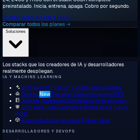
preinstalado. Inicia, entrena, apaga. Cobro por segundo.
Prueba gratis durante 1 hora →
Comparar todos los planes →
Soluciones
Los stacks que los creadores de IA y desarrolladores
realmente despliegan.
IA Y MACHINE LEARNING
VPS para AI
PyTorch y CUDA preinstalados
Ollama
New
Ejecuta LLMs en tu propio VPS
Jupyter Notebooks
Notebooks en tu servidor
GPU para Deep Learning
Entrena en L4, L40S,
H100
Anaconda
Stack de datos Python, lista
DESARROLLADORES Y DEVOPS