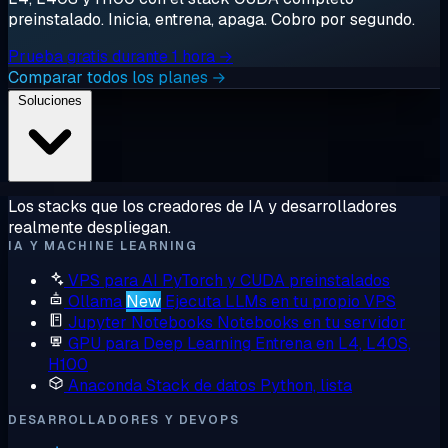
preinstalado. Inicia, entrena, apaga. Cobro por segundo.
Prueba gratis durante 1 hora →
Comparar todos los planes →
Soluciones
Los stacks que los creadores de IA y desarrolladores
realmente despliegan.
IA Y MACHINE LEARNING
VPS para AI
PyTorch y CUDA preinstalados
Ollama
New
Ejecuta LLMs en tu propio VPS
Jupyter Notebooks
Notebooks en tu servidor
GPU para Deep Learning
Entrena en L4, L40S,
H100
Anaconda
Stack de datos Python, lista
DESARROLLADORES Y DEVOPS