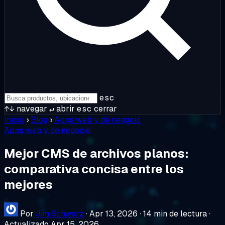
esc
↑↓
navegar
↵
abrir
esc
cerrar
Inicio
›
Blog
›
Apps web y de negocio
Apps web y de negocio
Mejor CMS de archivos planos:
comparativa concisa entre los
mejores
Por
Jim Schwarz
·
Apr 13, 2026
·
14 min de lectura
·
Actualizado Apr 15, 2026