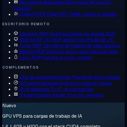
Servidores dedicados
Bare metal de un solo
inquilino
Custom VPS
Elige CPU, RAM y disco a medida
ESCRITORIO REMOTO
Comprar RDP
Compara todos los planes RDP
RDP en EE. UU.
RDP admin con IPs de EE. UU.
Forex RDP
Escritorio de trading de baja latencia
Botting RDP
Siempre activo para ejecutar bots
Linux RDP
Escritorio Linux, remoto
COMPLEMENTOS
VPS de almacenamiento
Planes de disco grande
ISO personalizada
Arranca tu propia imagen
IPv4 dedicada
Tu IP, no compartida
IPs adicionales
Varias IPv4 por servidor
Nuevo
GPU VPS para cargas de trabajo de IA
L4, L40S y H100 con el stack CUDA completo