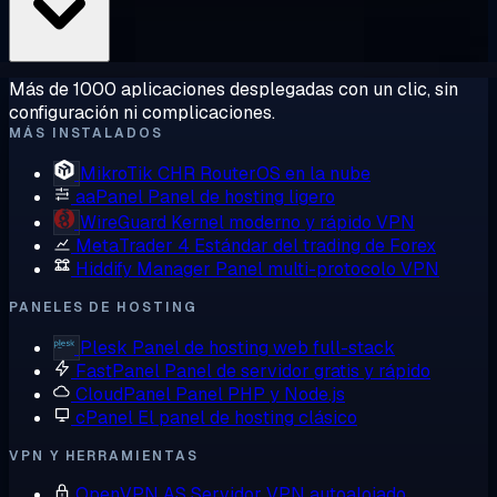
Más de 1000 aplicaciones desplegadas con un clic, sin
configuración ni complicaciones.
MÁS INSTALADOS
MikroTik CHR
RouterOS en la nube
aaPanel
Panel de hosting ligero
WireGuard
Kernel moderno y rápido VPN
MetaTrader 4
Estándar del trading de Forex
Hiddify Manager
Panel multi-protocolo VPN
PANELES DE HOSTING
Plesk
Panel de hosting web full-stack
FastPanel
Panel de servidor gratis y rápido
CloudPanel
Panel PHP y Node.js
cPanel
El panel de hosting clásico
VPN Y HERRAMIENTAS
OpenVPN AS
Servidor VPN autoalojado