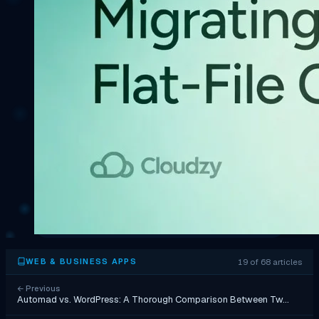
19 of 68 articles
WEB & BUSINESS APPS
←
Previous
Automad vs. WordPress: A Thorough Comparison Between Tw…