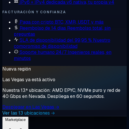
IPv6 + IPv4 dedicada
v6 nativa, tu propia v4
FACTURACIÓN Y CONFIANZA
Paga con cripto
BTC, XMR, USDT y más
Reembolso de 14 días
Reembolso total, sin
preguntas
SLA de disponibilidad del 99,95 %
Nuestro
compromiso de disponibilidad
Soporte humano 24/7
Ingenieros reales, en
minutos
Nueva región
Las Vegas ya está activo
Nuestra 13.ª ubicación: AMD EPYC, NVMe puro y red de
40 Gbps en Nevada. Despliega en 60 segundos.
Desplegar en Las Vegas →
Ver las 13 ubicaciones →
Marketplace