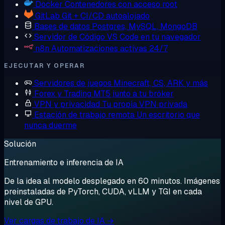
Docker
Contenedores con acceso root
GitLab
Git + CI/CD autoalojado
Bases de datos
Postgres, MySQL, MongoDB
Servidor de Código
VS Code en tu navegador
n8n
Automatizaciones activas 24/7
EJECUTAR Y OPERAR
Servidores de juegos
Minecraft, CS, ARK y más
Forex y Trading
MT5 junto a tu bróker
VPN y privacidad
Tu propia VPN privada
Estación de trabajo remota
Un escritorio que
nunca duerme
Solución
Entrenamiento e inferencia de IA
De la idea al modelo desplegado en 60 minutos. Imágenes
preinstaladas de PyTorch, CUDA, vLLM y TGI en cada
nivel de GPU.
Ver cargas de trabajo de IA →