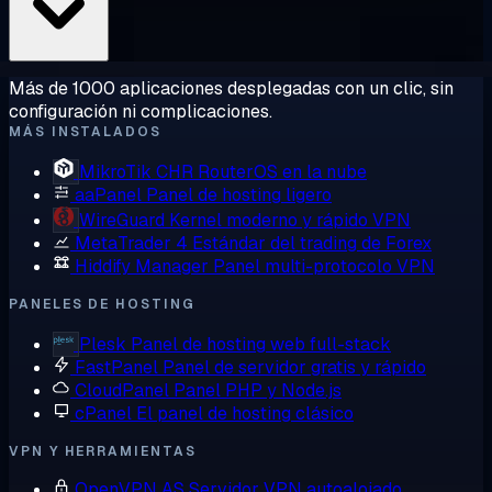
Más de 1000 aplicaciones desplegadas con un clic, sin
configuración ni complicaciones.
MÁS INSTALADOS
MikroTik CHR
RouterOS en la nube
aaPanel
Panel de hosting ligero
WireGuard
Kernel moderno y rápido VPN
MetaTrader 4
Estándar del trading de Forex
Hiddify Manager
Panel multi-protocolo VPN
PANELES DE HOSTING
Plesk
Panel de hosting web full-stack
FastPanel
Panel de servidor gratis y rápido
CloudPanel
Panel PHP y Node.js
cPanel
El panel de hosting clásico
VPN Y HERRAMIENTAS
OpenVPN AS
Servidor VPN autoalojado