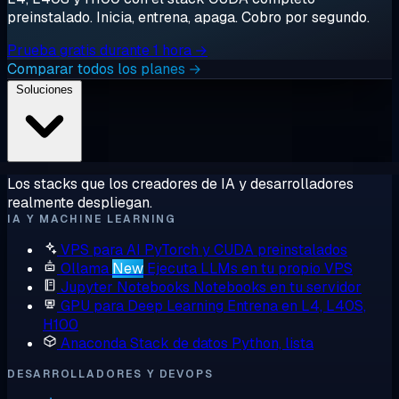
preinstalado. Inicia, entrena, apaga. Cobro por segundo.
Prueba gratis durante 1 hora →
Comparar todos los planes →
Soluciones
Los stacks que los creadores de IA y desarrolladores
realmente despliegan.
IA Y MACHINE LEARNING
VPS para AI
PyTorch y CUDA preinstalados
Ollama
New
Ejecuta LLMs en tu propio VPS
Jupyter Notebooks
Notebooks en tu servidor
GPU para Deep Learning
Entrena en L4, L40S,
H100
Anaconda
Stack de datos Python, lista
DESARROLLADORES Y DEVOPS