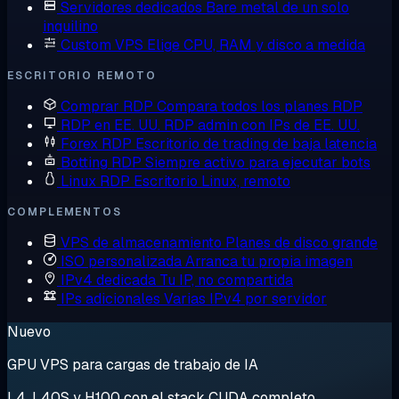
Servidores dedicados
Bare metal de un solo
inquilino
Custom VPS
Elige CPU, RAM y disco a medida
ESCRITORIO REMOTO
Comprar RDP
Compara todos los planes RDP
RDP en EE. UU.
RDP admin con IPs de EE. UU.
Forex RDP
Escritorio de trading de baja latencia
Botting RDP
Siempre activo para ejecutar bots
Linux RDP
Escritorio Linux, remoto
COMPLEMENTOS
VPS de almacenamiento
Planes de disco grande
ISO personalizada
Arranca tu propia imagen
IPv4 dedicada
Tu IP, no compartida
IPs adicionales
Varias IPv4 por servidor
Nuevo
GPU VPS para cargas de trabajo de IA
L4, L40S y H100 con el stack CUDA completo