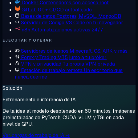
Docker
Contenedores con acceso root
GitLab
Git + CI/CD autoalojado
Bases de datos
Postgres, MySQL, MongoDB
Servidor de Código
VS Code en tu navegador
n8n
Automatizaciones activas 24/7
EJECUTAR Y OPERAR
Servidores de juegos
Minecraft, CS, ARK y más
Forex y Trading
MT5 junto a tu bróker
VPN y privacidad
Tu propia VPN privada
Estación de trabajo remota
Un escritorio que
nunca duerme
Solución
Entrenamiento e inferencia de IA
De la idea al modelo desplegado en 60 minutos. Imágenes
preinstaladas de PyTorch, CUDA, vLLM y TGI en cada
nivel de GPU.
Ver cargas de trabajo de IA →