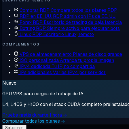
ESCRITORIO REMOTO
Comprar RDP
Compara todos los planes RDP
RDP en EE. UU.
RDP admin con IPs de EE. UU.
Forex RDP
Escritorio de trading de baja latencia
Botting RDP
Siempre activo para ejecutar bots
Linux RDP
Escritorio Linux, remoto
COMPLEMENTOS
VPS de almacenamiento
Planes de disco grande
ISO personalizada
Arranca tu propia imagen
IPv4 dedicada
Tu IP, no compartida
IPs adicionales
Varias IPv4 por servidor
Nuevo
GPU VPS para cargas de trabajo de IA
L4, L40S y H100 con el stack CUDA completo preinstalado. 
Prueba gratis durante 1 hora →
Comparar todos los planes →
Soluciones