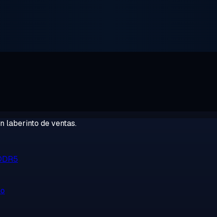
 laberinto de ventas.
 DDR5
no