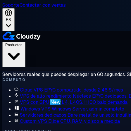
Soporte
Contactar con ventas
ES
Productos
Servidores reales que puedes desplegar en 60 segundos. Sin
CÓMPUTO
Cloud VPS
EPYC compartido, desde 2,48 $/mes
VPS de alto rendimiento
Núcleos EPYC dedicados,
VPS con GPU
New
L4, L40S, H100 bajo demanda
Windows VPS
Windows Server, admin completo
Servidores dedicados
Bare metal de un solo inquili
Custom VPS
Elige CPU, RAM y disco a medida