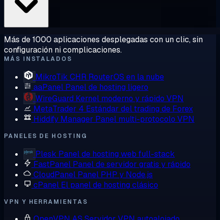
Más de 1000 aplicaciones desplegadas con un clic, sin
configuración ni complicaciones.
MÁS INSTALADOS
MikroTik CHR
RouterOS en la nube
aaPanel
Panel de hosting ligero
WireGuard
Kernel moderno y rápido VPN
MetaTrader 4
Estándar del trading de Forex
Hiddify Manager
Panel multi-protocolo VPN
PANELES DE HOSTING
Plesk
Panel de hosting web full-stack
FastPanel
Panel de servidor gratis y rápido
CloudPanel
Panel PHP y Node.js
cPanel
El panel de hosting clásico
VPN Y HERRAMIENTAS
OpenVPN AS
Servidor VPN autoalojado