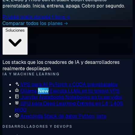
preinstalado. Inicia, entrena, apaga. Cobro por segundo.
Prueba gratis durante 1 hora →
Comparar todos los planes →
Soluciones
Los stacks que los creadores de IA y desarrolladores
realmente despliegan.
IA Y MACHINE LEARNING
VPS para AI
PyTorch y CUDA preinstalados
Ollama
New
Ejecuta LLMs en tu propio VPS
Jupyter Notebooks
Notebooks en tu servidor
GPU para Deep Learning
Entrena en L4, L40S,
H100
Anaconda
Stack de datos Python, lista
DESARROLLADORES Y DEVOPS