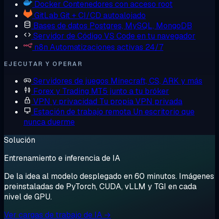
Docker
Contenedores con acceso root
GitLab
Git + CI/CD autoalojado
Bases de datos
Postgres, MySQL, MongoDB
Servidor de Código
VS Code en tu navegador
n8n
Automatizaciones activas 24/7
EJECUTAR Y OPERAR
Servidores de juegos
Minecraft, CS, ARK y más
Forex y Trading
MT5 junto a tu bróker
VPN y privacidad
Tu propia VPN privada
Estación de trabajo remota
Un escritorio que
nunca duerme
Solución
Entrenamiento e inferencia de IA
De la idea al modelo desplegado en 60 minutos. Imágenes
preinstaladas de PyTorch, CUDA, vLLM y TGI en cada
nivel de GPU.
Ver cargas de trabajo de IA →