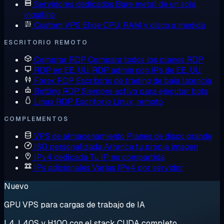
Servidores dedicados
Bare metal de un solo
inquilino
Custom VPS
Elige CPU, RAM y disco a medida
ESCRITORIO REMOTO
Comprar RDP
Compara todos los planes RDP
RDP en EE. UU.
RDP admin con IPs de EE. UU.
Forex RDP
Escritorio de trading de baja latencia
Botting RDP
Siempre activo para ejecutar bots
Linux RDP
Escritorio Linux, remoto
COMPLEMENTOS
VPS de almacenamiento
Planes de disco grande
ISO personalizada
Arranca tu propia imagen
IPv4 dedicada
Tu IP, no compartida
IPs adicionales
Varias IPv4 por servidor
Nuevo
GPU VPS para cargas de trabajo de IA
L4, L40S y H100 con el stack CUDA completo