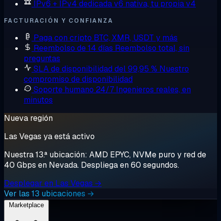
IPv6 + IPv4 dedicada
v6 nativa, tu propia v4
FACTURACIÓN Y CONFIANZA
Paga con cripto
BTC, XMR, USDT y más
Reembolso de 14 días
Reembolso total, sin
preguntas
SLA de disponibilidad del 99,95 %
Nuestro
compromiso de disponibilidad
Soporte humano 24/7
Ingenieros reales, en
minutos
Nueva región
Las Vegas ya está activo
Nuestra 13.ª ubicación: AMD EPYC, NVMe puro y red de
40 Gbps en Nevada. Despliega en 60 segundos.
Desplegar en Las Vegas →
Ver las 13 ubicaciones →
Marketplace