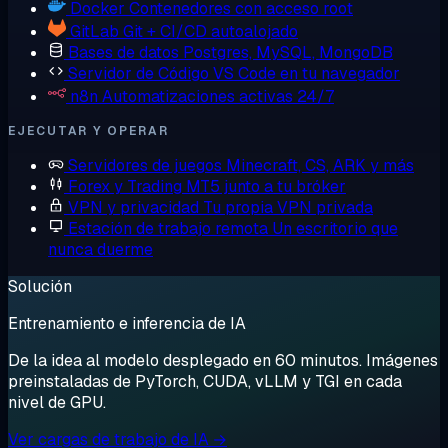
Docker
Contenedores con acceso root
GitLab
Git + CI/CD autoalojado
Bases de datos
Postgres, MySQL, MongoDB
Servidor de Código
VS Code en tu navegador
n8n
Automatizaciones activas 24/7
EJECUTAR Y OPERAR
Servidores de juegos
Minecraft, CS, ARK y más
Forex y Trading
MT5 junto a tu bróker
VPN y privacidad
Tu propia VPN privada
Estación de trabajo remota
Un escritorio que
nunca duerme
Solución
Entrenamiento e inferencia de IA
De la idea al modelo desplegado en 60 minutos. Imágenes
preinstaladas de PyTorch, CUDA, vLLM y TGI en cada
nivel de GPU.
Ver cargas de trabajo de IA →