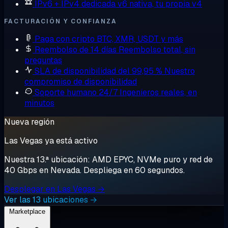
IPv6 + IPv4 dedicada
v6 nativa, tu propia v4
FACTURACIÓN Y CONFIANZA
Paga con cripto
BTC, XMR, USDT y más
Reembolso de 14 días
Reembolso total, sin
preguntas
SLA de disponibilidad del 99,95 %
Nuestro
compromiso de disponibilidad
Soporte humano 24/7
Ingenieros reales, en
minutos
Nueva región
Las Vegas ya está activo
Nuestra 13.ª ubicación: AMD EPYC, NVMe puro y red de
40 Gbps en Nevada. Despliega en 60 segundos.
Desplegar en Las Vegas →
Ver las 13 ubicaciones →
Marketplace