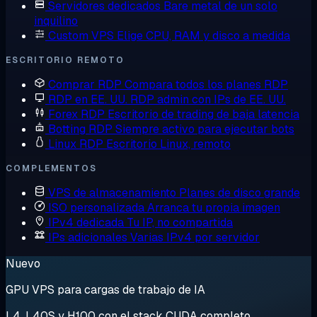
Servidores dedicados
Bare metal de un solo
inquilino
Custom VPS
Elige CPU, RAM y disco a medida
ESCRITORIO REMOTO
Comprar RDP
Compara todos los planes RDP
RDP en EE. UU.
RDP admin con IPs de EE. UU.
Forex RDP
Escritorio de trading de baja latencia
Botting RDP
Siempre activo para ejecutar bots
Linux RDP
Escritorio Linux, remoto
COMPLEMENTOS
VPS de almacenamiento
Planes de disco grande
ISO personalizada
Arranca tu propia imagen
IPv4 dedicada
Tu IP, no compartida
IPs adicionales
Varias IPv4 por servidor
Nuevo
GPU VPS para cargas de trabajo de IA
L4, L40S y H100 con el stack CUDA completo