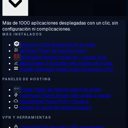
Más de 1000 aplicaciones desplegadas con un clic, sin
configuración ni complicaciones.
MÁS INSTALADOS
MikroTik CHR
RouterOS en la nube
aaPanel
Panel de hosting ligero
WireGuard
Kernel moderno y rápido VPN
MetaTrader 4
Estándar del trading de Forex
Hiddify Manager
Panel multi-protocolo VPN
PANELES DE HOSTING
Plesk
Panel de hosting web full-stack
FastPanel
Panel de servidor gratis y rápido
CloudPanel
Panel PHP y Node.js
cPanel
El panel de hosting clásico
VPN Y HERRAMIENTAS
OpenVPN AS
Servidor VPN autoalojado