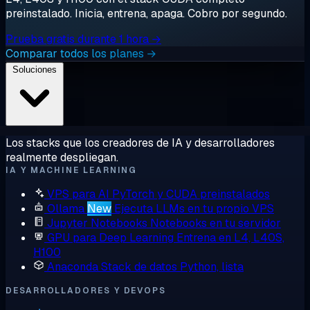
preinstalado. Inicia, entrena, apaga. Cobro por segundo.
Prueba gratis durante 1 hora →
Comparar todos los planes →
Soluciones
Los stacks que los creadores de IA y desarrolladores
realmente despliegan.
IA Y MACHINE LEARNING
VPS para AI
PyTorch y CUDA preinstalados
Ollama
New
Ejecuta LLMs en tu propio VPS
Jupyter Notebooks
Notebooks en tu servidor
GPU para Deep Learning
Entrena en L4, L40S,
H100
Anaconda
Stack de datos Python, lista
DESARROLLADORES Y DEVOPS