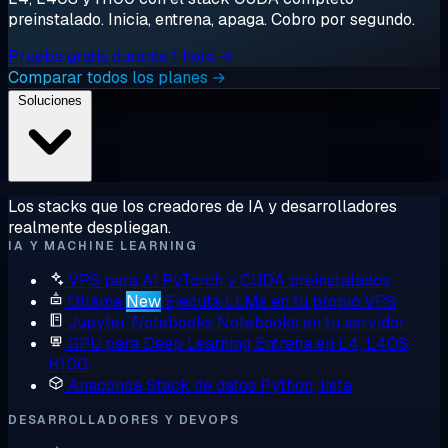
preinstalado. Inicia, entrena, apaga. Cobro por segundo.
Prueba gratis durante 1 hora →
Comparar todos los planes →
Soluciones
Los stacks que los creadores de IA y desarrolladores
realmente despliegan.
IA Y MACHINE LEARNING
VPS para AI
PyTorch y CUDA preinstalados
Ollama
New
Ejecuta LLMs en tu propio VPS
Jupyter Notebooks
Notebooks en tu servidor
GPU para Deep Learning
Entrena en L4, L40S,
H100
Anaconda
Stack de datos Python, lista
DESARROLLADORES Y DEVOPS