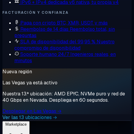
IPv6 + IPv4 dedicada
v6 nativa, tu propia v4
FACTURACIÓN Y CONFIANZA
Paga con cripto
BTC, XMR, USDT y más
Reembolso de 14 días
Reembolso total, sin
preguntas
SLA de disponibilidad del 99,95 %
Nuestro
compromiso de disponibilidad
Soporte humano 24/7
Ingenieros reales, en
minutos
Nueva región
Las Vegas ya está activo
Nuestra 13.ª ubicación: AMD EPYC, NVMe puro y red de
40 Gbps en Nevada. Despliega en 60 segundos.
Desplegar en Las Vegas →
Ver las 13 ubicaciones →
Marketplace