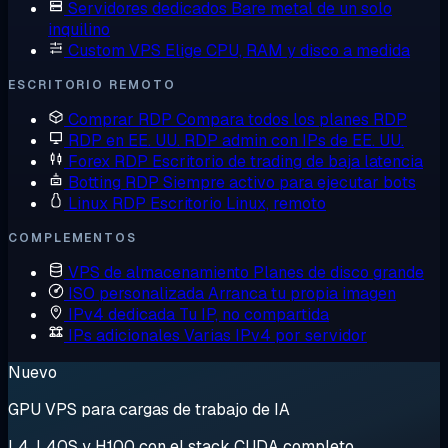
Servidores dedicados
Bare metal de un solo
inquilino
Custom VPS
Elige CPU, RAM y disco a medida
ESCRITORIO REMOTO
Comprar RDP
Compara todos los planes RDP
RDP en EE. UU.
RDP admin con IPs de EE. UU.
Forex RDP
Escritorio de trading de baja latencia
Botting RDP
Siempre activo para ejecutar bots
Linux RDP
Escritorio Linux, remoto
COMPLEMENTOS
VPS de almacenamiento
Planes de disco grande
ISO personalizada
Arranca tu propia imagen
IPv4 dedicada
Tu IP, no compartida
IPs adicionales
Varias IPv4 por servidor
Nuevo
GPU VPS para cargas de trabajo de IA
L4, L40S y H100 con el stack CUDA completo