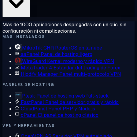
Más de 1000 aplicaciones desplegadas con un clic, sin
configuración ni complicaciones.
MÁS INSTALADOS
MikroTik CHR
RouterOS en la nube
aaPanel
Panel de hosting ligero
WireGuard
Kernel moderno y rápido VPN
MetaTrader 4
Estándar del trading de Forex
Hiddify Manager
Panel multi-protocolo VPN
PANELES DE HOSTING
Plesk
Panel de hosting web full-stack
FastPanel
Panel de servidor gratis y rápido
CloudPanel
Panel PHP y Node.js
cPanel
El panel de hosting clásico
VPN Y HERRAMIENTAS
OpenVPN AS
Servidor VPN autoalojado