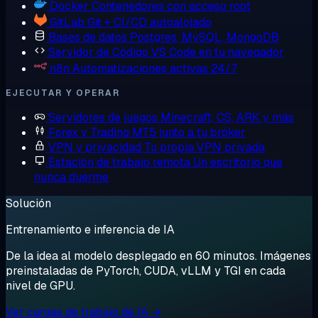
Docker
Contenedores con acceso root
GitLab
Git + CI/CD autoalojado
Bases de datos
Postgres, MySQL, MongoDB
Servidor de Código
VS Code en tu navegador
n8n
Automatizaciones activas 24/7
EJECUTAR Y OPERAR
Servidores de juegos
Minecraft, CS, ARK y más
Forex y Trading
MT5 junto a tu bróker
VPN y privacidad
Tu propia VPN privada
Estación de trabajo remota
Un escritorio que
nunca duerme
Solución
Entrenamiento e inferencia de IA
De la idea al modelo desplegado en 60 minutos. Imágenes
preinstaladas de PyTorch, CUDA, vLLM y TGI en cada
nivel de GPU.
Ver cargas de trabajo de IA →