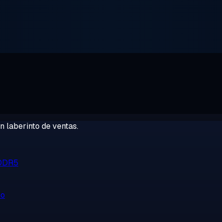
 laberinto de ventas.
 DDR5
no