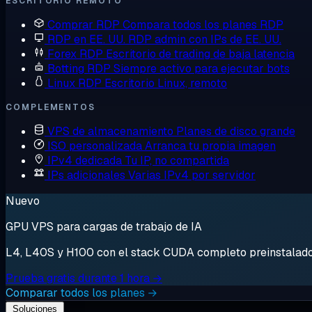
ESCRITORIO REMOTO
Comprar RDP
Compara todos los planes RDP
RDP en EE. UU.
RDP admin con IPs de EE. UU.
Forex RDP
Escritorio de trading de baja latencia
Botting RDP
Siempre activo para ejecutar bots
Linux RDP
Escritorio Linux, remoto
COMPLEMENTOS
VPS de almacenamiento
Planes de disco grande
ISO personalizada
Arranca tu propia imagen
IPv4 dedicada
Tu IP, no compartida
IPs adicionales
Varias IPv4 por servidor
Nuevo
GPU VPS para cargas de trabajo de IA
L4, L40S y H100 con el stack CUDA completo preinstalado. 
Prueba gratis durante 1 hora →
Comparar todos los planes →
Soluciones