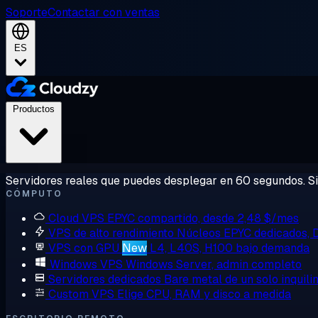
Soporte
Contactar con ventas
ES
Productos
Servidores reales que puedes desplegar en 60 segundos. Sin
CÓMPUTO
Cloud VPS
EPYC compartido, desde 2,48 $/mes
VPS de alto rendimiento
Núcleos EPYC dedicados,
VPS con GPU
New
L4, L40S, H100 bajo demanda
Windows VPS
Windows Server, admin completo
Servidores dedicados
Bare metal de un solo inquili
Custom VPS
Elige CPU, RAM y disco a medida