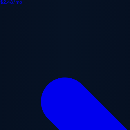
e
$2.48/mo