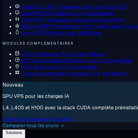
Acheter un RDP
Comparez tous les plans RDP
USA RDP
RDP admin sur IP américaines
Forex RDP
Bureau de trading à faible latence
Botting RDP
Toujours actif pour faire tourner vos b
Linux RDP
Bureau Linux, à distance
MODULES COMPLÉMENTAIRES
VPS de stockage
Plans à gros disque
ISO personnalisée
Démarrez votre propre image
IPv4 dédié
Votre IP, non partagée
IP supplémentaires
Plusieurs IPv4 par serveur
Nouveau
GPU VPS pour les charges IA
L4, L40S et H100 avec la stack CUDA complète préinstallée.
Essayez gratuitement 1 heure →
Comparer tous les plans →
Solutions