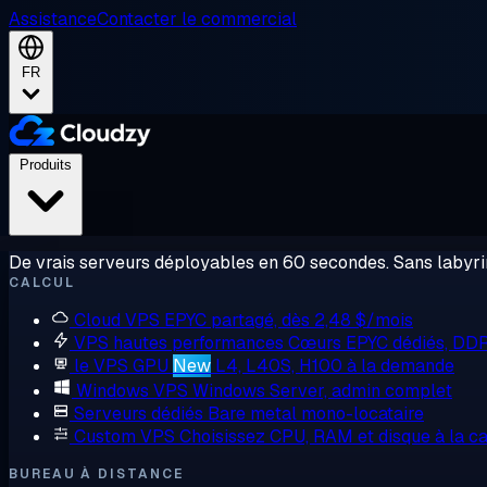
Assistance
Contacter le commercial
FR
Produits
De vrais serveurs déployables en 60 secondes. Sans labyrin
CALCUL
Cloud VPS
EPYC partagé, dès 2,48 $/mois
VPS hautes performances
Cœurs EPYC dédiés, DD
le VPS GPU
New
L4, L40S, H100 à la demande
Windows VPS
Windows Server, admin complet
Serveurs dédiés
Bare metal mono-locataire
Custom VPS
Choisissez CPU, RAM et disque à la ca
BUREAU À DISTANCE