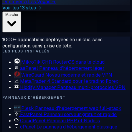
Déployer à Las Vegas →
Voir les 13 sites →
Marché
1000+ applications déployées en un clic, sans
configuration, sans prise de tête.
LES PLUS INSTALLÉS
MikroTik CHR
RouterOS dans le cloud
aaPanel
Panneau d'hébergement léger
WireGuard
Noyau moderne et rapide VPN
MetaTrader 4
Standard pour le trading Forex
Hiddify Manager
Panneau multi-protocoles VPN
PANNEAUX D'HÉBERGEMENT
Plesk
Panneau d'hébergement web full-stack
FastPanel
Panneau serveur gratuit et rapide
CloudPanel
Panneau PHP et Node.js
cPanel
Le panneau d'hébergement classique