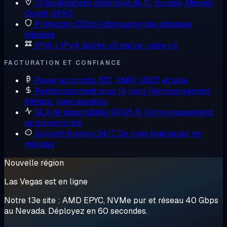
13 localisations
Amérique du N., Europe, Moyen-
Orient, APAC
Protection DDoS
Atténuation des attaques
intégrée
IPv6 + IPv4 dédiée
v6 native, votre v4
FACTURATION ET CONFIANCE
Payer en crypto
BTC, XMR, USDT et plus
Remboursement sous 14 jours
Remboursement
intégral, sans question
SLA de disponibilité 99,95 %
Notre engagement
de disponibilité
Support humain 24/7
De vrais ingénieurs, en
minutes
Nouvelle région
Las Vegas est en ligne
Notre 13e site : AMD EPYC, NVMe pur et réseau 40 Gbps
au Nevada. Déployez en 60 secondes.