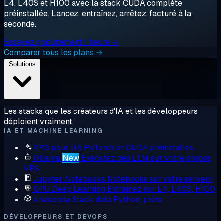
L4, L40S et H100 avec la stack CUDA complète
préinstallée. Lancez, entraînez, arrêtez, facturé à la
seconde.
Essayez gratuitement 1 heure →
Comparer tous les plans →
Solutions
Les stacks que les créateurs d'IA et les développeurs
déploient vraiment.
IA ET MACHINE LEARNING
VPS pour l'IA
PyTorch et CUDA préinstallés
Ollama
New
Exécutez des LLM sur votre propre
VPS
Jupyter Notebooks
Notebooks sur votre serveur
GPU Deep Learning
Entraînez sur L4, L40S, H100
Anaconda
Stack data Python, prête
DÉVELOPPEURS ET DEVOPS