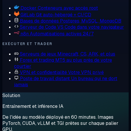
Docker
Conteneurs avec accès root
GitLab
Git auto-hébergé + CI/CD
Bases de données
Postgres, MySQL, MongoDB
Serveur de Code
VS Code dans votre navigateur
n8n
Automatisations actives 24/7
EXÉCUTER ET TRADER
Serveurs de jeux
Minecraft, CS, ARK, et plus
Forex et trading
MT5 au plus près de votre
courtier
VPN et confidentialité
Votre VPN privé
Poste de travail distant
Un bureau qui ne dort
jamais
Solution
Entraînement et inférence IA
De l'idée au modèle déployé en 60 minutes. Images
PyTorch, CUDA, vLLM et TGI prêtes sur chaque palier
GPU.