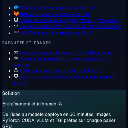
Docker
Conteneurs avec accès root
GitLab
Git auto-hébergé + CI/CD
Bases de données
Postgres, MySQL, MongoDB
Serveur de Code
VS Code dans votre navigateur
n8n
Automatisations actives 24/7
EXÉCUTER ET TRADER
Serveurs de jeux
Minecraft, CS, ARK, et plus
Forex et trading
MT5 au plus près de votre
courtier
VPN et confidentialité
Votre VPN privé
Poste de travail distant
Un bureau qui ne dort
jamais
Solution
Entraînement et inférence IA
De l'idée au modèle déployé en 60 minutes. Images
PyTorch, CUDA, vLLM et TGI prêtes sur chaque palier
GPU.