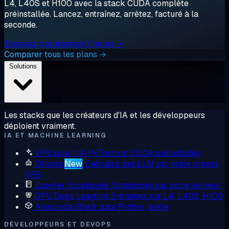
L4, L40S et H100 avec la stack CUDA complète
préinstallée. Lancez, entraînez, arrêtez, facturé à la
seconde.
Essayez gratuitement 1 heure →
Comparer tous les plans →
Solutions
Les stacks que les créateurs d'IA et les développeurs
déploient vraiment.
IA ET MACHINE LEARNING
VPS pour l'IA
PyTorch et CUDA préinstallés
Ollama
New
Exécutez des LLM sur votre propre
VPS
Jupyter Notebooks
Notebooks sur votre serveur
GPU Deep Learning
Entraînez sur L4, L40S, H100
Anaconda
Stack data Python, prête
DÉVELOPPEURS ET DEVOPS