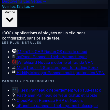
Déployer à Las Vegas →
Voir les 13 sites →
Marché
1000+ applications déployées en un clic, sans
configuration, sans prise de tête.
LES PLUS INSTALLÉS
MikroTik CHR
RouterOS dans le cloud
aaPanel
Panneau d'hébergement léger
WireGuard
Noyau moderne et rapide VPN
MetaTrader 4
Standard pour le trading Forex
Hiddify Manager
Panneau multi-protocoles VPN
PANNEAUX D'HÉBERGEMENT
Plesk
Panneau d'hébergement web full-stack
FastPanel
Panneau serveur gratuit et rapide
CloudPanel
Panneau PHP et Node.js
cPanel
Le panneau d'hébergement classique