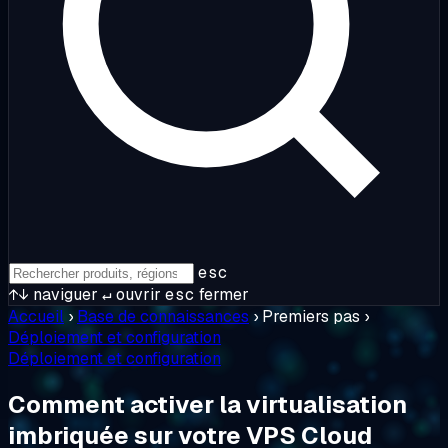
esc
↑↓
naviguer
↵
ouvrir
esc
fermer
Accueil
›
Base de connaissances
›
Premiers pas
›
Déploiement et configuration
Déploiement et configuration
Comment activer la virtualisation
imbriquée sur votre VPS Cloud