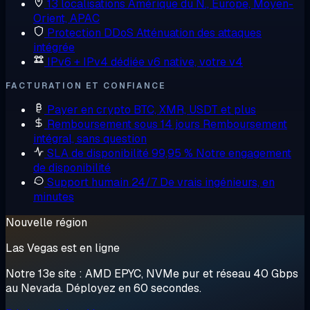
13 localisations
Amérique du N., Europe, Moyen-
Orient, APAC
Protection DDoS
Atténuation des attaques
intégrée
IPv6 + IPv4 dédiée
v6 native, votre v4
FACTURATION ET CONFIANCE
Payer en crypto
BTC, XMR, USDT et plus
Remboursement sous 14 jours
Remboursement
intégral, sans question
SLA de disponibilité 99,95 %
Notre engagement
de disponibilité
Support humain 24/7
De vrais ingénieurs, en
minutes
Nouvelle région
Las Vegas est en ligne
Notre 13e site : AMD EPYC, NVMe pur et réseau 40 Gbps
au Nevada. Déployez en 60 secondes.