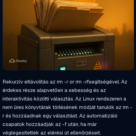
Rekurzív eltávolítás az
rm -r
or
rm -rf
segítségével. Az
érdekes része alapvetően a sebesség és az
interaktivitás közötti választás. Az Linux rendszeren a
nem üres könyvtárak törlésének módját tanulók az
rm -
r
és hozzáadnak egy választást. Az automatizáló
csapatok hozzáadják az
-f
után, ha már
véglegesítették az elérési út ellenőrzéseit.