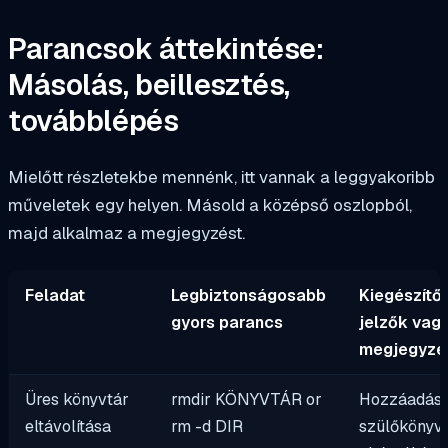
Parancsok áttekintése:
Másolás, beillesztés,
továbblépés
Mielőtt részletekbe mennénk, itt vannak a leggyakoribb
műveletek egy helyen. Másold a középső oszlopból,
majd alkalmaz a megjegyzést.
Feladat
Legbiztonságosabb
Kiegészítő
gyors parancs
jelzők vag
megjegyzé
Üres könyvtár
rmdir KÖNYVTÁR
or
Hozzáadás
eltávolítása
rm -d DIR
szülőkönyv