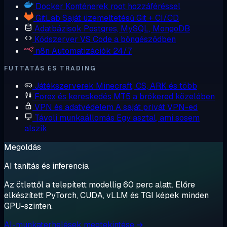
Docker
Konténerek root hozzáféréssel
GitLab
Saját üzemeltetésű Git + CI/CD
Adatbázisok
Postgres, MySQL, MongoDB
Kódszerver
VS Code a böngésződben
n8n
Automatizációk 24/7
FUTTATÁS ÉS TRADING
Játékszerverek
Minecraft, CS, ARK és több
Forex és kereskedés
MT5 a brókered közelében
VPN és adatvédelem
A saját privát VPN-ed
Távoli munkaállomás
Egy asztal, ami sosem
alszik
Megoldás
AI tanítás és inferencia
Az ötlettől a telepített modellig 60 perc alatt. Előre
elkészített PyTorch, CUDA, vLLM és TGI képek minden
GPU-szinten.
AI-munkaterhelések megtekintése →