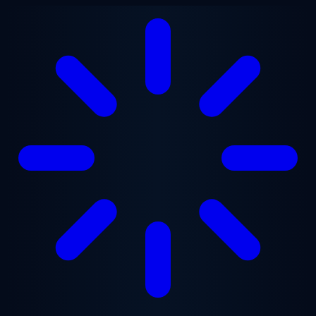
Ugrás a fő tartalomra