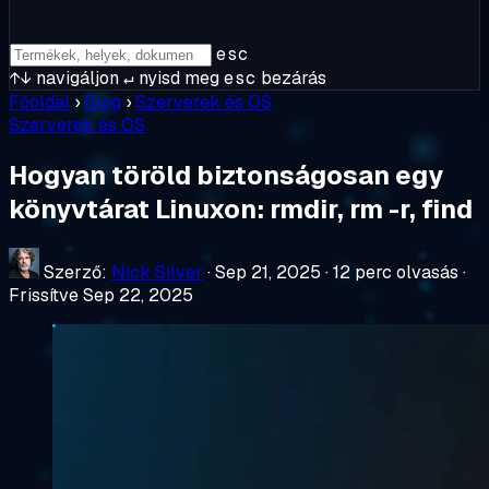
esc
↑↓
navigáljon
↵
nyisd meg
esc
bezárás
Főoldal
›
Blog
›
Szerverek és OS
Szerverek és OS
Hogyan töröld biztonságosan egy
könyvtárat Linuxon: rmdir, rm -r, find
Szerző:
Nick Silver
·
Sep 21, 2025
·
12 perc olvasás
·
Frissítve Sep 22, 2025