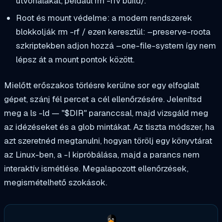
útvonalakat, például
rm -rfv build/
.
Root és mount védelme: a modern rendszerek
blokkolják
rm -rf /
ezen keresztül:
–preserve-root
a
szkriptekben adjon hozzá
–one-file-system
így nem
lépsz át a mount pontok között.
Mielőtt erőszakos törlésre kerülne sor egy elfoglalt
gépet, szánj fél percet a cél ellenőrzésére. Jelenítsd
meg a
ls -ld — "$DIR"
paranccsal, majd vizsgáld meg
az idézéseket és a glob mintákat. Az tiszta módszer, ha
azt szeretnéd megtanulni, hogyan törölj egy könyvtárat
az Linux-ben, a
-I
kipróbálása, majd a parancs nem
interaktív ismétlése. Megalapozott ellenőrzések,
megismételhető szokások.