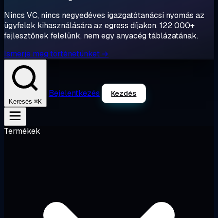
Nincs VC, nincs negyedéves igazgatótanácsi nyomás az
ügyfelek kihasználására az egress díjakon. 122 000+
fejlesztőnek felelünk, nem egy anyacég táblázatának.
Ismerje meg történetünket →
Bejelentkezés
Kezdés
⌘K
Keresés
Termékek