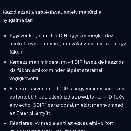
Kezdd azzal a stratégiával, amely megőrzi a
nyugalmadat:
Egyszer kérje
rm -I -r DIR
egyszer megkérdez,
mielőtt továbbmenne, jobb választás, mint a
-i
nagy
fákon.
Kérdezz meg mindent:
rm -ri DIR
lassú, de hasznos
kis fákon, amikor minden lépést szeretnél
végigkövetni.
Erő és rekurzió:
rm -rf DIR
kihagy minden kérdezést
és legtöbb hibát; ellenőrizd az
pwd
,
ls -ld — DIR
, és
egy
echo "$DIR"
paranccsal, mielőtt megnyomnád
az Enter billentyűt.
Részletes:
-v
megjeleníti az egyes eltávolított