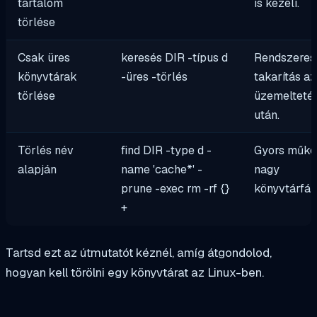
tartalom
is kezeli.
törlése
Csak üres
keresés DIR -típus d
Rendszeres
könyvtárak
-üres -törlés
takarítás az
törlése
üzemelteté
után.
Törlés név
find DIR -type d -
Gyors műkö
alapján
name 'cache*' -
nagy
prune -exec rm -rf {}
könyvtárfák
+
Tartsd ezt az útmutatót kéznél, amíg átgondolod,
hogyan kell törölni egy könyvtárat az Linux-ben.