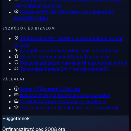
megoldással szemben
Összes erőforrás
Útmutatók, dokumentáció,
eszközök, hírek
ESZKÖZÖK ÉS BIZALOM
Tükrözési nézet
Teszteld a hálózatunkat a saját
IP-dről
Szolgáltatás állapota
Valós idejű elérhetőség
Vásárlói vélemények
4,6/5 a Trustpiloton
Pénzvisszafizetési garancia
14 nap, kérdés nélkül
Támogatás kérése
24/7, valódi mérnökök
VÁLLALAT
Rólunk
Független 2008 óta
Kapcsolat
Vegye fel velünk a kapcsolatot
Vállalati program
Skálázás a Cloudzy-n
Oktatási program
Kutatáshoz és csapatoknak
Függetlenek
Önfinanszírozó cég 2008 óta