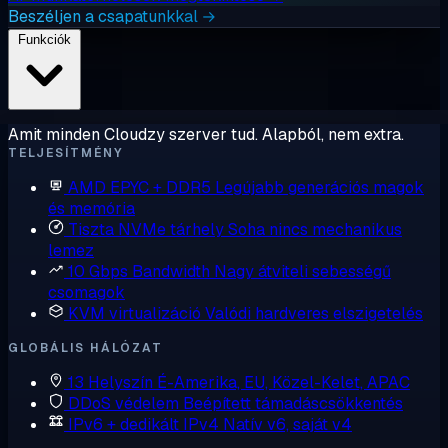
Beszéljen a csapatunkkal →
Funkciók
Amit minden Cloudzy szerver tud. Alapból, nem extra.
TELJESÍTMÉNY
AMD EPYC + DDR5
Legújabb generációs magok
és memória
Tiszta NVMe tárhely
Soha nincs mechanikus
lemez
10 Gbps Bandwidth
Nagy átviteli sebességű
csomagok
KVM virtualizáció
Valódi hardveres elszigetelés
GLOBÁLIS HÁLÓZAT
13 Helyszín
É-Amerika, EU, Közel-Kelet, APAC
DDoS védelem
Beépített támadáscsökkentés
IPv6 + dedikált IPv4
Natív v6, saját v4