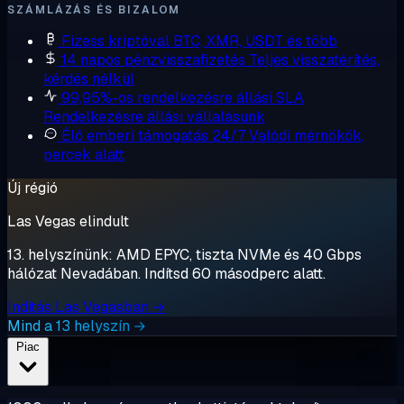
SZÁMLÁZÁS ÉS BIZALOM
Fizess kriptóval
BTC, XMR, USDT és több
14 napos pénzvisszafizetés
Teljes visszatérítés,
kérdés nélkül
99,95%-os rendelkezésre állási SLA
Rendelkezésre állási vállalásunk
Élő emberi támogatás 24/7
Valódi mérnökök,
percek alatt
Új régió
Las Vegas elindult
13. helyszínünk: AMD EPYC, tiszta NVMe és 40 Gbps
hálózat Nevadában. Indítsd 60 másodperc alatt.
Indítás Las Vegasban →
Mind a 13 helyszín →
Piac