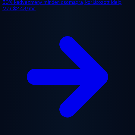
50% kedvezmény
minden csomagra, korlátozott ideig.
Már
$2.48/mo