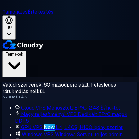
Támogatás
Értékesítés
HU
Termékek
Valódi szerverek, 60 másodperc alatt. Felesleges
rátukmálás nélkül.
SZÁMÍTÁS
Cloud VPS
Megosztott EPYC, 2,48 $/hó-tól
Nagy teljesítményű VPS
Dedikált EPYC magok,
DDR5
GPU VPS
New
L4, L40S, H100 igény szerint
Windows VPS
Windows Server, teljes admin