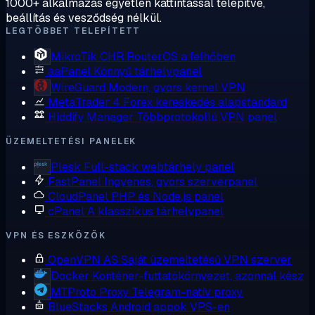
1000+ alkalmazás egyetlen kattintással telepítve,
beállítás és vesződség nélkül.
LEGTÖBBET TELEPÍTETT
MikroTik CHR
RouterOS a felhőben
aaPanel
Könnyű tárhelypanel
WireGuard
Modern, gyors kernel VPN
MetaTrader 4
Forex kereskedés alapstandard
Hiddify Manager
Többprotokollú VPN panel
ÜZEMELTETÉSI PANELEK
Plesk
Full-stack webtárhely panel
FastPanel
Ingyenes, gyors szerverpanel
CloudPanel
PHP és Node.js panel
cPanel
A klasszikus tárhelypanel
VPN ÉS ESZKÖZÖK
OpenVPN AS
Saját üzemeltetésű VPN szerver
Docker
Konténer-futtatókörnyezet, azonnal kész
MTProto Proxy
Telegram-natív proxy
BlueStacks
Android appok VPS-en