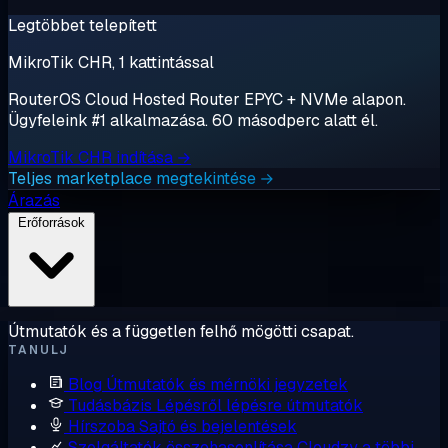
Legtöbbet telepített
MikroTik CHR, 1 kattintással
RouterOS Cloud Hosted Router EPYC + NVMe alapon.
Ügyfeleink #1 alkalmazása. 60 másodperc alatt él.
MikroTik CHR indítása →
Teljes marketplace megtekintése →
Árazás
Erőforrások
Útmutatók és a független felhő mögötti csapat.
TANULJ
Blog
Útmutatók és mérnöki jegyzetek
Tudásbázis
Lépésről lépésre útmutatók
Hírszoba
Sajtó és bejelentések
Szolgáltatók összehasonlítása
Cloudzy a többi