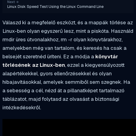
Next
→
Linux Disk Speed Test Using the Linux Command Line
Válaszd ki a megfelelő eszközt, és a mappák törlése az
Linux-ben olyan egyszerű lesz, mint a piskóta. Használd
rmdir
üres útvonalakhoz,
rm -r
olyan könyvtárakhoz,
amelyekben még van tartalom, és
keresés
ha csak a
belsejét szeretnéd üríteni. Ez a módja a
könyvtár
törlésének az Linux-ben
, ezzel a kiegyensúlyozott
alapértékekkel, gyors ellenőrzésekkel és olyan
hibajavításokkal, amelyek semmiből sem szegnek. Ha
a sebesség a cél, nézd át a pillanatképet tartalmazó
táblázatot, majd folytasd az olvasást a biztonsági
intézkedésekről.