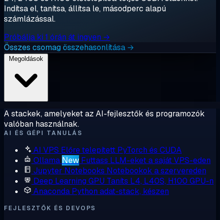
Indítsa el, tanítsa, állítsa le, másodperc alapú
számlázással.
Próbálja ki 1 órán át ingyen →
Összes csomag összehasonlítása →
Megoldások
A stackek, amelyeket az AI-fejlesztők és programozók
valóban használnak.
AI ÉS GÉPI TANULÁS
AI VPS
Előre telepített PyTorch és CUDA
Ollama
New
Futtass LLM-eket a saját VPS-eden
Jupyter Notebooks
Notebookok a szervereden
Deep Learning GPU
Taníts L4, L40S, H100 GPU-n
Anaconda
Python adat-stack, készen
FEJLESZTŐK ÉS DEVOPS