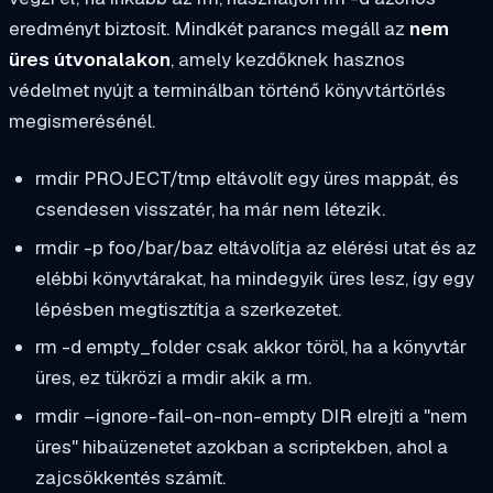
eredményt biztosít. Mindkét parancs megáll az
nem
üres útvonalakon
, amely kezdőknek hasznos
védelmet nyújt a terminálban történő könyvtártörlés
megismerésénél.
rmdir PROJECT/tmp
eltávolít egy üres mappát, és
csendesen visszatér, ha már nem létezik.
rmdir -p foo/bar/baz
eltávolítja az elérési utat és az
elébbi könyvtárakat, ha mindegyik üres lesz, így egy
lépésben megtisztítja a szerkezetet.
rm -d empty_folder
csak akkor töröl, ha a könyvtár
üres, ez tükrözi a
rmdir
akik a
rm
.
rmdir –ignore-fail-on-non-empty DIR
elrejti a "nem
üres" hibaüzenetet azokban a scriptekben, ahol a
zajcsökkentés számít.