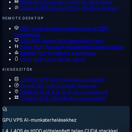
Dedicated Serverek
Egybérlős bare metal
Custom VPS
Válassz CPU-t, RAM-ot, lemezt
REMOTE DESKTOP
RDP vásárlása
Hasonlítsd össze az RDP
csomagokat
USA RDP
Admin RDP amerikai IP-ken
Forex RDP
Alacsony késleltetésű trading asztal
Botting RDP
Mindig fut a botjainak
Linux RDP
Linux asztal, távoli
KIEGÉSZÍTŐK
Tárolási VPS
Nagy lemezes csomagok
Egyedi ISO
Indítsd a saját image-ed
Dedikált IPv4
A te IP-d, nem megosztott
További IP-k
Több IPv4 szerverenként
Új
GPU VPS AI-munkaterhelésekhez
L4, L40S és H100 előtelepített teljes CUDA stackkel.