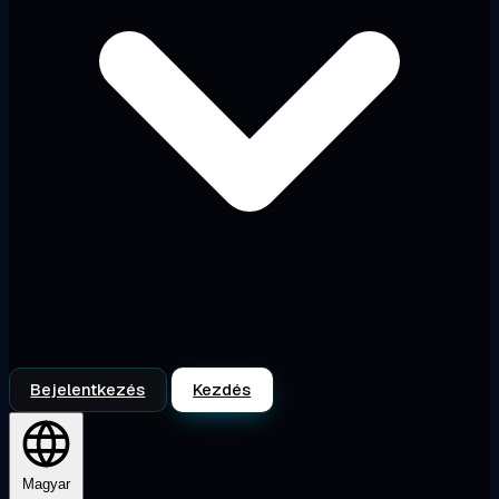
Bejelentkezés
Kezdés
Magyar