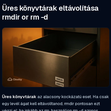
Üres könyvtárak eltávolítása
rmdir
or
rm -d
Üres könyvtárak
az alacsony kockázatú eset. Ha csak
egy levél ágat kell eltávolítanod,
rmdir
pontosan ezt
végzi el; ha inkább az
rm
, használjon
rm -d
azonos