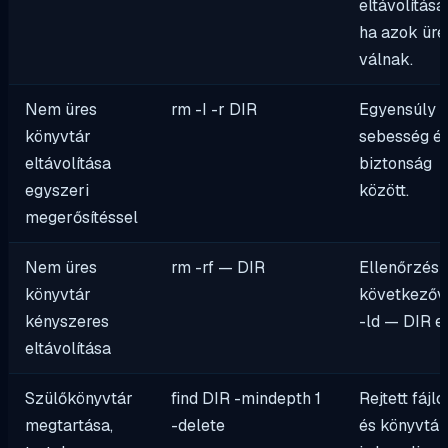
eltávolításá
ha azok üre
válnak.
Nem üres
rm -I -r DIR
Egyensúly 
könyvtár
sebesség é
eltávolítása
biztonság
egyszeri
között.
megerősítéssel
Nem üres
rm -rf — DIR
Ellenőrzés 
könyvtár
következőv
kényszeres
-ld — DIR
el
eltávolítása
Szülőkönyvtár
find DIR -mindepth 1
Rejtett fájlo
megtartása,
-delete
és könyvtár