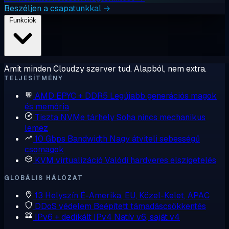
Beszéljen a csapatunkkal →
Funkciók
Amit minden Cloudzy szerver tud. Alapból, nem extra.
TELJESÍTMÉNY
AMD EPYC + DDR5
Legújabb generációs magok
és memória
Tiszta NVMe tárhely
Soha nincs mechanikus
lemez
10 Gbps Bandwidth
Nagy átviteli sebességű
csomagok
KVM virtualizáció
Valódi hardveres elszigetelés
GLOBÁLIS HÁLÓZAT
13 Helyszín
É-Amerika, EU, Közel-Kelet, APAC
DDoS védelem
Beépített támadáscsökkentés
IPv6 + dedikált IPv4
Natív v6, saját v4