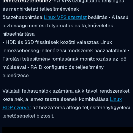
lemezteszteléshez:
• A VPS szolgáltatók tényleges
és meghirdetett teljesítményének
összehasonlítása
Linux VPS szerzést
beállítás • A lassú
biztonsági mentési folyamatok és fájlműveletek
hibaelhárítása
• HDD és SSD frissítések közötti választás Linux
lemezsebesség-ellenőrzési módszerek használatával •
Tárolási teljesítmény romlásának monitorozása az idő
múlásával • RAID konfigurációs teljesítmény
ellenőrzése
Vállalati felhasználók számára, akik távoli rendszereket
kezelnek, a lemez tesztelésének kombinálása
Linux
RDP szerver
az hozzáférés átfogó teljesítményfigyelési
lehetőségeket biztosít.