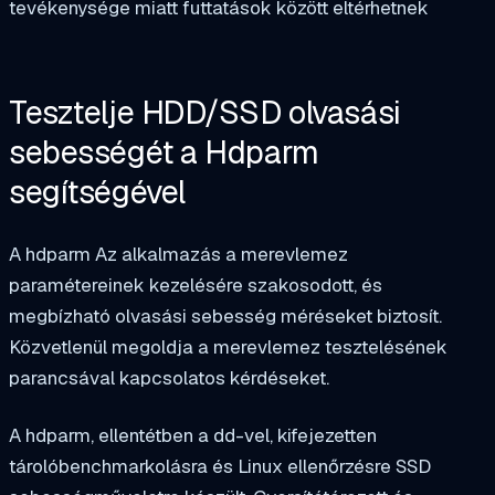
tevékenysége miatt futtatások között eltérhetnek
Tesztelje HDD/SSD olvasási
sebességét a Hdparm
segítségével
A
hdparm
Az alkalmazás a merevlemez
paramétereinek kezelésére szakosodott, és
megbízható olvasási sebesség méréseket biztosít.
Közvetlenül megoldja a merevlemez tesztelésének
parancsával kapcsolatos kérdéseket.
A hdparm, ellentétben a dd-vel, kifejezetten
tárolóbenchmarkolásra és Linux ellenőrzésre SSD