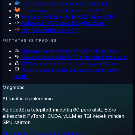
Docker
Konténerek root hozzáféréssel
GitLab
Saját üzemeltetésű Git + CI/CD
Adatbázisok
Postgres, MySQL, MongoDB
Kódszerver
VS Code a böngésződben
n8n
Automatizációk 24/7
FUTTATÁS ÉS TRADING
Játékszerverek
Minecraft, CS, ARK és több
Forex és kereskedés
MT5 a brókered közelében
VPN és adatvédelem
A saját privát VPN-ed
Távoli munkaállomás
Egy asztal, ami sosem
alszik
Megoldás
AI tanítás és inferencia
Az ötlettől a telepített modellig 60 perc alatt. Előre
elkészített PyTorch, CUDA, vLLM és TGI képek minden
GPU-szinten.
AI-munkaterhelések megtekintése →