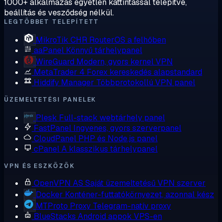
1000+ alkalmazás egyetlen kattintással telepítve,
beállítás és vesződség nélkül.
LEGTÖBBET TELEPÍTETT
MikroTik CHR
RouterOS a felhőben
aaPanel
Könnyű tárhelypanel
WireGuard
Modern, gyors kernel VPN
MetaTrader 4
Forex kereskedés alapstandard
Hiddify Manager
Többprotokollú VPN panel
ÜZEMELTETÉSI PANELEK
Plesk
Full-stack webtárhely panel
FastPanel
Ingyenes, gyors szerverpanel
CloudPanel
PHP és Node.js panel
cPanel
A klasszikus tárhelypanel
VPN ÉS ESZKÖZÖK
OpenVPN AS
Saját üzemeltetésű VPN szerver
Docker
Konténer-futtatókörnyezet, azonnal kész
MTProto Proxy
Telegram-natív proxy
BlueStacks
Android appok VPS-en