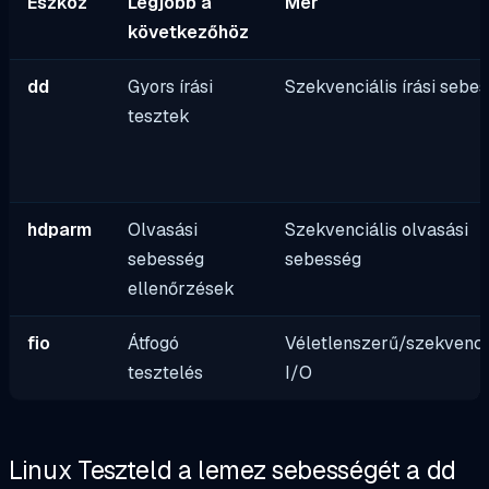
Eszköz
Legjobb a
Mér
következőhöz
dd
Gyors írási
Szekvenciális írási sebe
tesztek
hdparm
Olvasási
Szekvenciális olvasási
sebesség
sebesség
ellenőrzések
fio
Átfogó
Véletlenszerű/szekvenci
tesztelés
I/O
Linux Teszteld a lemez sebességét a dd