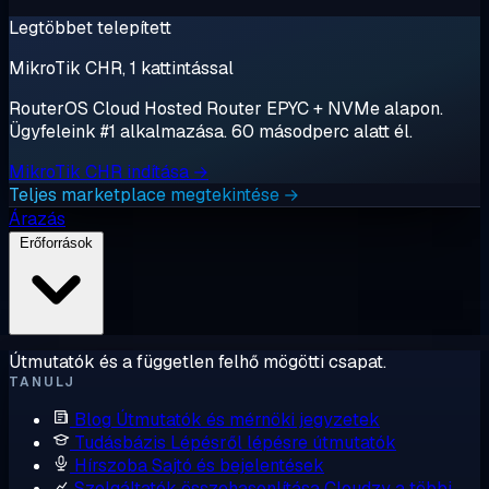
Legtöbbet telepített
MikroTik CHR, 1 kattintással
RouterOS Cloud Hosted Router EPYC + NVMe alapon.
Ügyfeleink #1 alkalmazása. 60 másodperc alatt él.
MikroTik CHR indítása →
Teljes marketplace megtekintése →
Árazás
Erőforrások
Útmutatók és a független felhő mögötti csapat.
TANULJ
Blog
Útmutatók és mérnöki jegyzetek
Tudásbázis
Lépésről lépésre útmutatók
Hírszoba
Sajtó és bejelentések
Szolgáltatók összehasonlítása
Cloudzy a többi