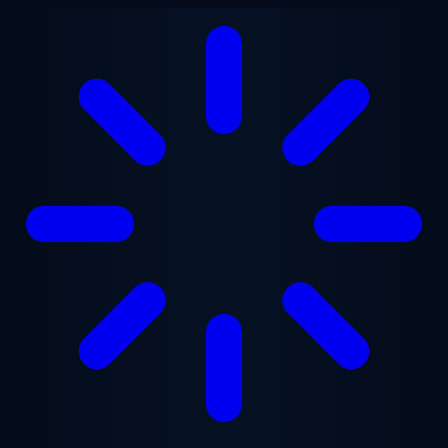
Ugrás a fő tartalomra