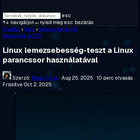
esc
↑↓
navigáljon
↵
nyisd meg
esc
bezárás
Főoldal
›
Blog
›
Szerverek és OS
Szerverek és OS
Linux lemezsebesség-teszt a Linux
parancssor használatával
Szerző:
Rexa Cyrus
·
Aug 25, 2025
·
10 perc olvasás
·
Frissítve Oct 2, 2025