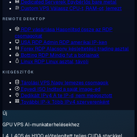
Dedicated Serverek
Egybérlős bare metal
Custom VPS
Válassz CPU-t, RAM-ot, lemezt
REMOTE DESKTOP
RDP vásárlása
Hasonlítsd össze az RDP
csomagokat
USA RDP
Admin RDP amerikai IP-ken
Forex RDP
Alacsony késleltetésű trading asztal
Botting RDP
Mindig fut a botjainak
Linux RDP
Linux asztal, távoli
KIEGÉSZÍTŐK
Tárolási VPS
Nagy lemezes csomagok
Egyedi ISO
Indítsd a saját image-ed
Dedikált IPv4
A te IP-d, nem megosztott
További IP-k
Több IPv4 szerverenként
Új
GPU VPS AI-munkaterhelésekhez
L4, L40S és H100 előtelepített teljes CUDA stackkel.