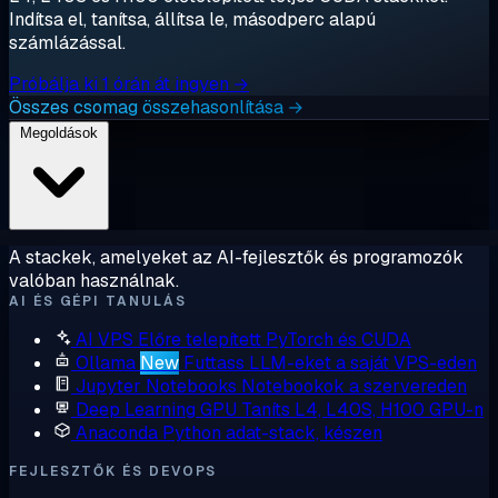
Indítsa el, tanítsa, állítsa le, másodperc alapú
számlázással.
Próbálja ki 1 órán át ingyen →
Összes csomag összehasonlítása →
Megoldások
A stackek, amelyeket az AI-fejlesztők és programozók
valóban használnak.
AI ÉS GÉPI TANULÁS
AI VPS
Előre telepített PyTorch és CUDA
Ollama
New
Futtass LLM-eket a saját VPS-eden
Jupyter Notebooks
Notebookok a szervereden
Deep Learning GPU
Taníts L4, L40S, H100 GPU-n
Anaconda
Python adat-stack, készen
FEJLESZTŐK ÉS DEVOPS