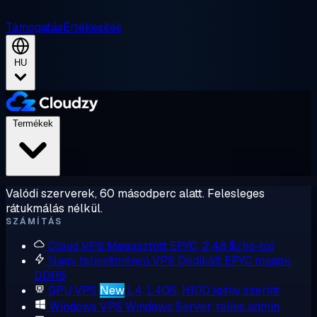
Támogatás
Értékesítés
HU
Termékek
Valódi szerverek, 60 másodperc alatt. Felesleges
rátukmálás nélkül.
SZÁMÍTÁS
Cloud VPS
Megosztott EPYC, 2,48 $/hó-tól
Nagy teljesítményű VPS
Dedikált EPYC magok,
DDR5
GPU VPS
New
L4, L40S, H100 igény szerint
Windows VPS
Windows Server, teljes admin