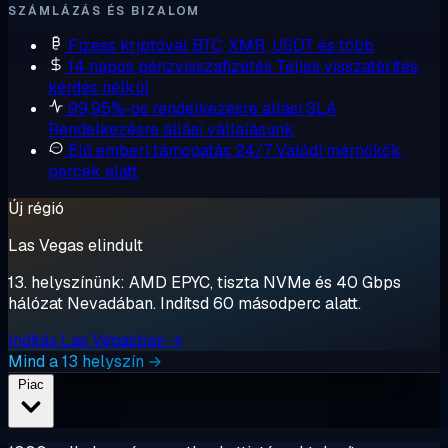
SZÁMLÁZÁS ÉS BIZALOM
Fizess kriptóval
BTC, XMR, USDT és több
14 napos pénzvisszafizetés
Teljes visszatérítés,
kérdés nélkül
99,95%-os rendelkezésre állási SLA
Rendelkezésre állási vállalásunk
Élő emberi támogatás 24/7
Valódi mérnökök,
percek alatt
Új régió
Las Vegas elindult
13. helyszínünk: AMD EPYC, tiszta NVMe és 40 Gbps
hálózat Nevadában. Indítsd 60 másodperc alatt.
Indítás Las Vegasban →
Mind a 13 helyszín →
Piac