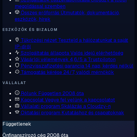
megoldással szemben
Összes erőforrás
Útmutatók, dokumentáció,
eszközök, hírek
ESZKÖZÖK ÉS BIZALOM
Tükrözési nézet
Teszteld a hálózatunkat a saját
IP-dről
Szolgáltatás állapota
Valós idejű elérhetőség
Vásárlói vélemények
4,6/5 a Trustpiloton
Pénzvisszafizetési garancia
14 nap, kérdés nélkül
Támogatás kérése
24/7, valódi mérnökök
VÁLLALAT
Rólunk
Független 2008 óta
Kapcsolat
Vegye fel velünk a kapcsolatot
Vállalati program
Skálázás a Cloudzy-n
Oktatási program
Kutatáshoz és csapatoknak
Függetlenek
Önfinanszírozó cég 2008 óta