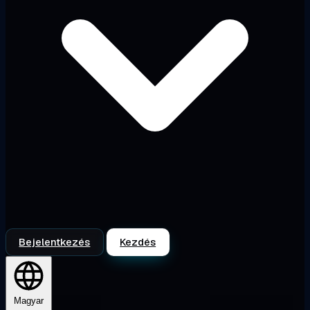
Bejelentkezés
Kezdés
Magyar