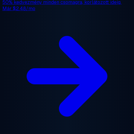
50% kedvezmény
minden csomagra, korlátozott ideig.
Már
$2.48/mo