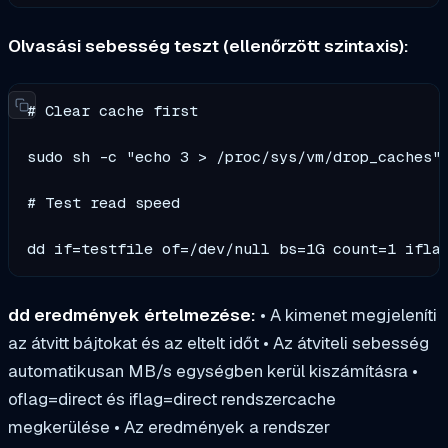
Olvasási sebesség teszt (ellenőrzött szintaxis):
# Clear cache first

sudo sh -c "echo 3 > /proc/sys/vm/drop_caches"

# Test read speed  

dd if=testfile of=/dev/null bs=1G count=1 ifla
dd eredmények értelmezése:
• A kimenet megjeleníti
az átvitt bájtokat és az eltelt időt • Az átviteli sebesség
automatikusan MB/s egységben kerül kiszámításra •
oflag=direct
és
iflag=direct
rendszercache
megkerülése • Az eredmények a rendszer