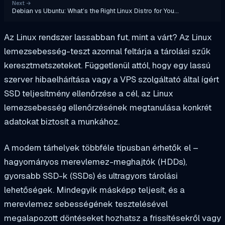
Next
→
Debian vs Ubuntu: What’s the Right Linux Distro for You…
Az Linux rendszer lassabban fut, mint a várt? Az Linux
lemezsebesség-teszt azonnal feltárja a tárolási szűk
keresztmetszeteket. Függetlenül attól, hogy egy lassú
szerver hibaelhárítása vagy a VPS szolgáltató által ígért
SSD teljesítmény ellenőrzése a cél, az Linux
lemezsebesség ellenőrzésének megtanulása konkrét
adatokat biztosít a munkához.
A modern tárhelyek többféle típusban érhetők el –
hagyományos merevlemez-meghajtók (HDDs),
gyorsabb SSD-k (SSDs) és ultragyors tárolási
lehetőségek. Mindegyik másképp teljesít, és a
merevlemez sebességének tesztelésével
megalapozott döntéseket hozhatsz a frissítésekről vagy