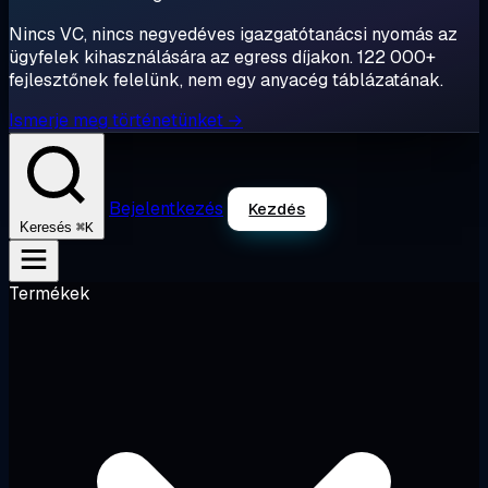
Nincs VC, nincs negyedéves igazgatótanácsi nyomás az
ügyfelek kihasználására az egress díjakon. 122 000+
fejlesztőnek felelünk, nem egy anyacég táblázatának.
Ismerje meg történetünket →
Bejelentkezés
Kezdés
⌘K
Keresés
Termékek