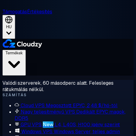
Támogatás
Értékesítés
HU
Termékek
Valódi szerverek, 60 másodperc alatt. Felesleges
rátukmálás nélkül.
SZÁMÍTÁS
Cloud VPS
Megosztott EPYC, 2,48 $/hó-tól
Nagy teljesítményű VPS
Dedikált EPYC magok,
DDR5
GPU VPS
New
L4, L40S, H100 igény szerint
Windows VPS
Windows Server, teljes admin