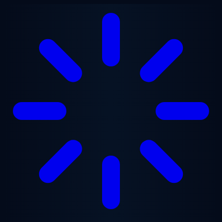
Ugrás a fő tartalomra