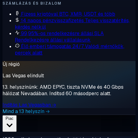
SZÁMLÁZÁS ÉS BIZALOM
Fizess kriptóval
BTC, XMR, USDT és több
14 napos pénzvisszafizetés
Teljes visszatérítés,
kérdés nélkül
99,95%-os rendelkezésre állási SLA
Rendelkezésre állási vállalásunk
Élő emberi támogatás 24/7
Valódi mérnökök,
percek alatt
Új régió
Las Vegas elindult
13. helyszínünk: AMD EPYC, tiszta NVMe és 40 Gbps
hálózat Nevadában. Indítsd 60 másodperc alatt.
Indítás Las Vegasban →
Mind a 13 helyszín →
Piac