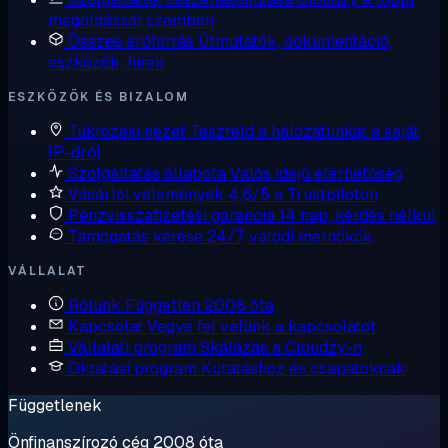
megoldással szemben
Összes erőforrás
Útmutatók, dokumentáció,
eszközök, hírek
ESZKÖZÖK ÉS BIZALOM
Tükrözési nézet
Teszteld a hálózatunkat a saját
IP-dről
Szolgáltatás állapota
Valós idejű elérhetőség
Vásárlói vélemények
4,6/5 a Trustpiloton
Pénzvisszafizetési garancia
14 nap, kérdés nélkül
Támogatás kérése
24/7, valódi mérnökök
VÁLLALAT
Rólunk
Független 2008 óta
Kapcsolat
Vegye fel velünk a kapcsolatot
Vállalati program
Skálázás a Cloudzy-n
Oktatási program
Kutatáshoz és csapatoknak
Függetlenek
Önfinanszírozó cég 2008 óta