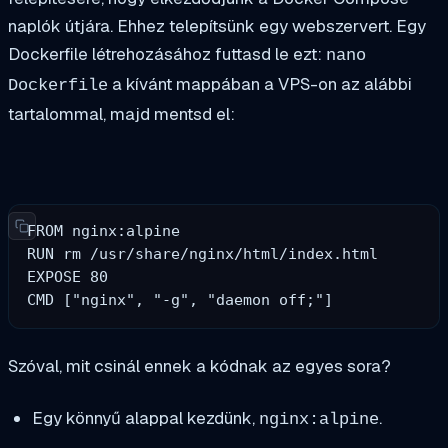
naplók útjára. Ehhez telepítsünk egy webszervert. Egy
Dockerfile létrehozásához futtasd le ezt:
nano
a kívánt mappában a VPS-on az alábbi
Dockerfile
tartalommal, majd mentsd el:
FROM nginx:alpine

RUN rm /usr/share/nginx/html/index.html

EXPOSE 80

CMD ["nginx", "-g", "daemon off;"]
Szóval, mit csinál ennek a kódnak az egyes sora?
Egy könnyű alappal kezdünk,
.
nginx:alpine