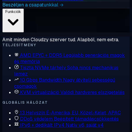
Beszéljen a csapatunkkal →
Funkciók
Amit minden Cloudzy szerver tud. Alapból, nem extra.
TELJESÍTMÉNY
AMD EPYC + DDR5
Legújabb generációs magok
és memória
Tiszta NVMe tárhely
Soha nincs mechanikus
lemez
10 Gbps Bandwidth
Nagy átviteli sebességű
csomagok
KVM virtualizáció
Valódi hardveres elszigetelés
GLOBÁLIS HÁLÓZAT
13 Helyszín
É-Amerika, EU, Közel-Kelet, APAC
DDoS védelem
Beépített támadáscsökkentés
IPv6 + dedikált IPv4
Natív v6, saját v4