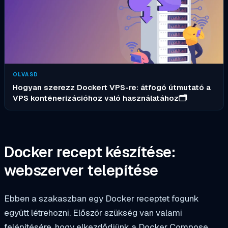
OLVASD
Hogyan szerezz Dockert VPS-re: átfogó útmutató a
VPS konténerizációhoz való használatához🗂️
Docker recept készítése:
webszerver telepítése
Ebben a szakaszban egy Docker receptet fogunk
együtt létrehozni. Először szükség van valami
felépítésére, hogy elkezdődjünk a Docker Compose