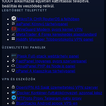
1000+ alkalmazás egyetlen kattintással telepítve,
beállítás és vesződség nélkül.
LEGTÖBBET TELEPÍTETT
MikroTik CHR
RouterOS a felhőben
aaPanel
Könnyű tárhelypanel
WireGuard
Modern, gyors kernel VPN
MetaTrader 4
Forex kereskedés alapstandard
Hiddify Manager
Többprotokollú VPN panel
ÜZEMELTETÉSI PANELEK
Plesk
Full-stack webtárhely panel
FastPanel
Ingyenes, gyors szerverpanel
CloudPanel
PHP és Node.js panel
cPanel
A klasszikus tárhelypanel
VPN ÉS ESZKÖZÖK
OpenVPN AS
Saját üzemeltetésű VPN szerver
Docker
Konténer-futtatókörnyezet, azonnal kész
MTProto Proxy
Telegram-natív proxy
BlueStacks
Android appok VPS-en