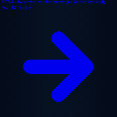
50% kedvezmény
minden csomagra, korlátozott ideig.
Már
$2.48/mo