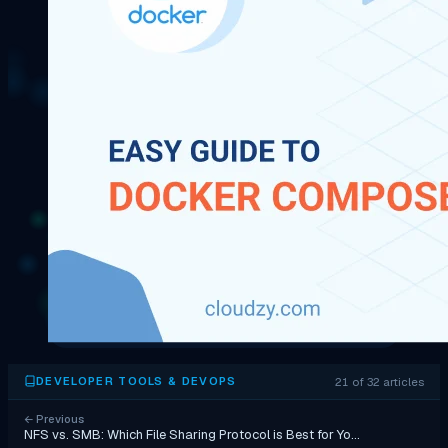
21 of 32 articles
DEVELOPER TOOLS & DEVOPS
←
Previous
NFS vs. SMB: Which File Sharing Protocol is Best for Yo…