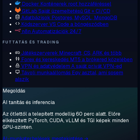
Docker
Konténerek root hozzáféréssel
GitLab
Saját üzemeltetésű Git + CI/CD
Adatbázisok
Postgres, MySQL, MongoDB
Kódszerver
VS Code a böngésződben
n8n
Automatizációk 24/7
FUTTATÁS ÉS TRADING
Játékszerverek
Minecraft, CS, ARK és több
Forex és kereskedés
MT5 a brókered közelében
VPN és adatvédelem
A saját privát VPN-ed
Távoli munkaállomás
Egy asztal, ami sosem
alszik
Megoldás
AI tanítás és inferencia
Az ötlettől a telepített modellig 60 perc alatt. Előre
elkészített PyTorch, CUDA, vLLM és TGI képek minden
GPU-szinten.
AI-munkaterhelések megtekintése →