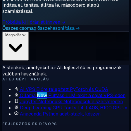
Indítsa el, tanítsa, állítsa le, másodperc alapú
számlázással.
Próbálja ki 1 órán át ingyen →
Összes csomag összehasonlítása →
Megoldások
A stackek, amelyeket az AI-fejlesztők és programozók
valóban használnak.
AI ÉS GÉPI TANULÁS
AI VPS
Előre telepített PyTorch és CUDA
Ollama
New
Futtass LLM-eket a saját VPS-eden
Jupyter Notebooks
Notebookok a szervereden
Deep Learning GPU
Taníts L4, L40S, H100 GPU-n
Anaconda
Python adat-stack, készen
FEJLESZTŐK ÉS DEVOPS