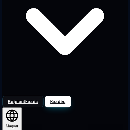
Bejelentkezés
Kezdés
Magyar