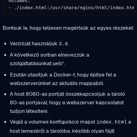
volumes:

- ./index.html:/usr/share/nginx/html/index.htm
Bontsuk le, hogy teljesen megértsük az egyes részeket:
Verzióját használjuk
.
3.8
A következő sorban elnevezzük a
szolgáltatásunkat:
“.
web
Ezután utasítjuk a Docker-t, hogy építse fel a
webszerverünket az aktuális mappaból.
A host 8080-as portját összekapcsoljuk a tároló
80-as portjával, hogy a webszerver kapcsolatot
tudjon létesíteni.
Végül a volumes konfiguráció mapol
a
index.html
host lemezéről a tárolóba. később olyan fájlt