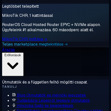
Legtöbbet telepített
MikroTik CHR, 1 kattintással
RouterOS Cloud Hosted Router EPYC + NVMe alapon.
Ügyfeleink #1 alkalmazása. 60 másodperc alatt él.
MikroTik CHR indítása →
Teljes marketplace megtekintése →
Árazás
Erőforrások
Útmutatók és a független felhő mögötti csapat.
TANULJ
Blog
Útmutatók és mérnöki jegyzetek
Tudásbázis
Lépésről lépésre útmutatók
Hírszoba
Sajtó és bejelentések
Szolgáltatók összehasonlítása
Cloudzy a többi