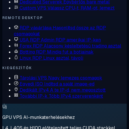
Dedicated Serverek
Egybérlős bare metal
Custom VPS
Válassz CPU-t, RAM-ot, lemezt
REMOTE DESKTOP
RDP vásárlása
Hasonlítsd össze az RDP
csomagokat
USA RDP
Admin RDP amerikai IP-ken
Forex RDP
Alacsony késleltetésű trading asztal
Botting RDP
Mindig fut a botjainak
Linux RDP
Linux asztal, távoli
KIEGÉSZÍTŐK
Tárolási VPS
Nagy lemezes csomagok
Egyedi ISO
Indítsd a saját image-ed
Dedikált IPv4
A te IP-d, nem megosztott
További IP-k
Több IPv4 szerverenként
Új
GPU VPS AI-munkaterhelésekhez
L4, L40S és H100 előtelepített teljes CUDA stackkel.