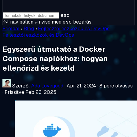
esc
↑↓
navigáljon
↵
nyisd meg
esc
bezárás
Főoldal
›
Blog
›
Fejlesztői eszközök és DevOps
Fejlesztői eszközök és DevOps
Egyszerű útmutató a Docker
Compose naplókhoz: hogyan
ellenőrizd és kezeld
Szerző:
Ada Lovegood
·
Apr 21, 2024
·
8 perc olvasás
·
Frissítve Feb 23, 2025