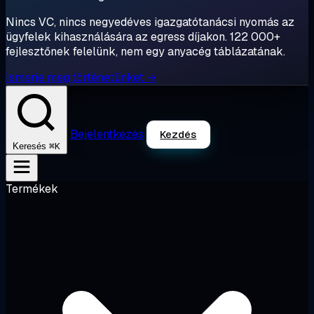
Nincs VC, nincs negyedéves igazgatótanácsi nyomás az
ügyfelek kihasználására az egress díjakon. 122 000+
fejlesztőnek felelünk, nem egy anyacég táblázatának.
Ismerje meg történetünket →
Bejelentkezés
Kezdés
⌘K
Keresés
Termékek