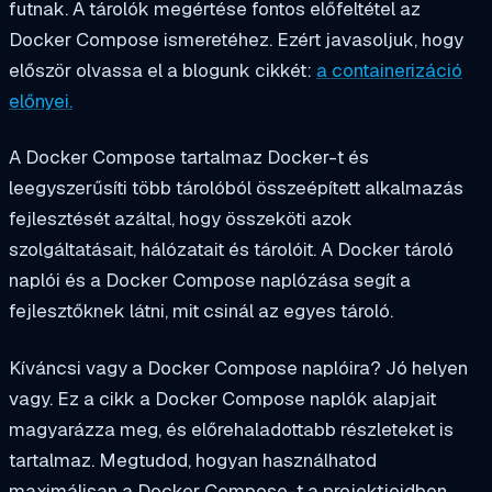
futnak. A tárolók megértése fontos előfeltétel az
Docker Compose ismeretéhez. Ezért javasoljuk, hogy
először olvassa el a blogunk cikkét:
a containerizáció
előnyei.
A Docker Compose tartalmaz Docker-t és
leegyszerűsíti több tárolóból összeépített alkalmazás
fejlesztését azáltal, hogy összeköti azok
szolgáltatásait, hálózatait és tárolóit. A Docker tároló
naplói és a Docker Compose naplózása segít a
fejlesztőknek látni, mit csinál az egyes tároló.
Kíváncsi vagy a Docker Compose naplóira? Jó helyen
vagy. Ez a cikk a Docker Compose naplók alapjait
magyarázza meg, és előrehaladottabb részleteket is
tartalmaz. Megtudod, hogyan használhatod
maximálisan a Docker Compose-t a projektjeidben.