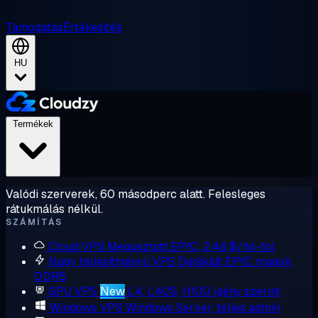
Támogatás
Értékesítés
HU
Termékek
Valódi szerverek, 60 másodperc alatt. Felesleges
rátukmálás nélkül.
SZÁMÍTÁS
Cloud VPS
Megosztott EPYC, 2,48 $/hó-tól
Nagy teljesítményű VPS
Dedikált EPYC magok,
DDR5
GPU VPS
New
L4, L40S, H100 igény szerint
Windows VPS
Windows Server, teljes admin