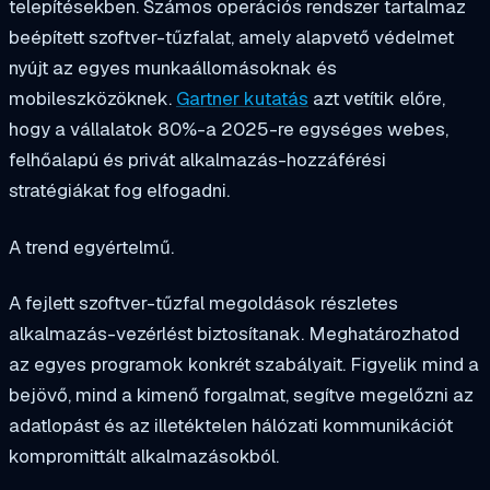
telepítésekben. Számos operációs rendszer tartalmaz
beépített szoftver-tűzfalat, amely alapvető védelmet
nyújt az egyes munkaállomásoknak és
mobileszközöknek.
Gartner kutatás
azt vetítik előre,
hogy a vállalatok 80%-a 2025-re egységes webes,
felhőalapú és privát alkalmazás-hozzáférési
stratégiákat fog elfogadni.
A trend egyértelmű.
A fejlett szoftver-tűzfal megoldások részletes
alkalmazás-vezérlést biztosítanak. Meghatározhatod
az egyes programok konkrét szabályait. Figyelik mind a
bejövő, mind a kimenő forgalmat, segítve megelőzni az
adatlopást és az illetéktelen hálózati kommunikációt
kompromittált alkalmazásokból.