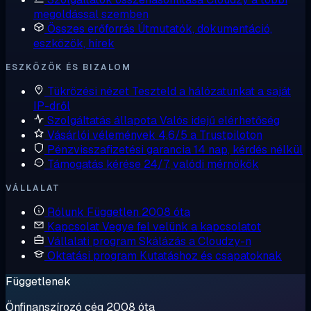
megoldással szemben
Összes erőforrás
Útmutatók, dokumentáció,
eszközök, hírek
ESZKÖZÖK ÉS BIZALOM
Tükrözési nézet
Teszteld a hálózatunkat a saját
IP-dről
Szolgáltatás állapota
Valós idejű elérhetőség
Vásárlói vélemények
4,6/5 a Trustpiloton
Pénzvisszafizetési garancia
14 nap, kérdés nélkül
Támogatás kérése
24/7, valódi mérnökök
VÁLLALAT
Rólunk
Független 2008 óta
Kapcsolat
Vegye fel velünk a kapcsolatot
Vállalati program
Skálázás a Cloudzy-n
Oktatási program
Kutatáshoz és csapatoknak
Függetlenek
Önfinanszírozó cég 2008 óta