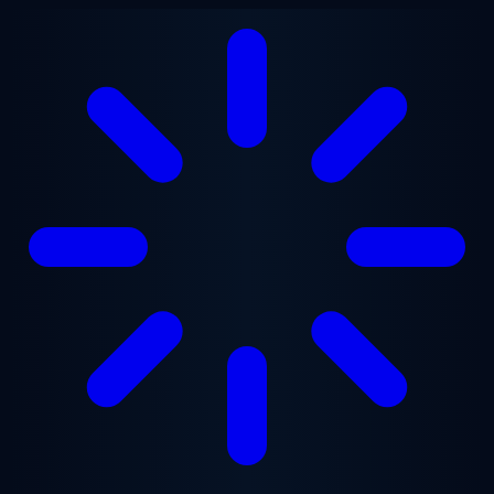
Ugrás a fő tartalomra