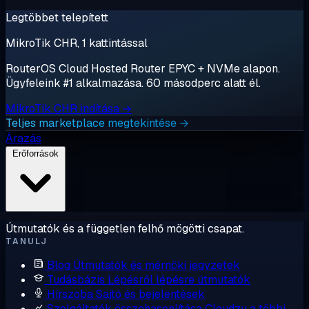
Legtöbbet telepített
MikroTik CHR, 1 kattintással
RouterOS Cloud Hosted Router EPYC + NVMe alapon.
Ügyfeleink #1 alkalmazása. 60 másodperc alatt él.
MikroTik CHR indítása →
Teljes marketplace megtekintése →
Árazás
Erőforrások
Útmutatók és a független felhő mögötti csapat.
TANULJ
Blog
Útmutatók és mérnöki jegyzetek
Tudásbázis
Lépésről lépésre útmutatók
Hírszoba
Sajtó és bejelentések
Szolgáltatók összehasonlítása
Cloudzy a többi