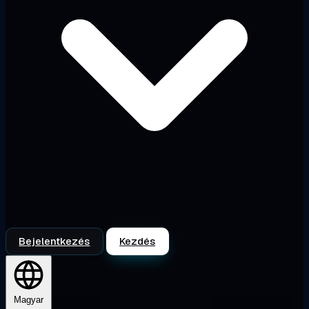
Bejelentkezés
Kezdés
Magyar