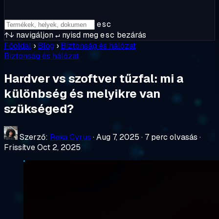
esc
↑↓
navigáljon
↵
nyisd meg
esc
bezárás
Főoldal
›
Blog
›
Biztonság és hálózat
Biztonság és hálózat
Hardver vs szoftver tűzfal: mi a
különbség és melyikre van
szükséged?
Szerző:
Rexa Cyrus
·
Aug 7, 2025
·
7 perc olvasás
·
Frissítve Oct 2, 2025