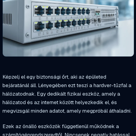
Képzelj el egy biztonsági őrt, aki az épületed
bejáratánál áll. Lényegében ezt teszi a hardver-tűzfal a
hálózatodnak. Egy dedikált fizikai eszköz, amely a
hálózatod és az internet között helyezkedik el, és
megvizsgál minden adatot, amely megpróbál áthaladni.
Ezek az önálló eszközök függetlenül működnek a
számítógéprendszeredtől. Nincsenek negatív hatással