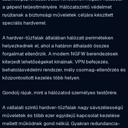
a gépeid teljesítményére. Hálózatszintű védelmet
nyújtanak a biztonsági műveletek céljára készített
speciális hardverrel.
A hardver-tűzfalak általában hálózati periméteken
helyezkednek el, ahol a határon áthaladó összes
forgalmat ellenőrzik. A modern NGFW berendezések
kiterjedt lehetőségeket kínálnak. VPN befejezés,
behatolásvédelmi rendszer, mély csomag-ellenőrzés és
központosított kezelés több helyen.
Gondolj rájuk, mint a hálózatod személyes testőrére.
A vállalati szintű hardver-tűzfalak nagy sávszélességű
műveletek és több ezer egyidejű kapcsolat kezelése
mellett működnek gond nélkül. Gyakran redundancia-