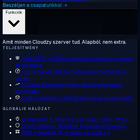
Beszéljen a csapatunkkal →
Funkciók
Amit minden Cloudzy szerver tud. Alapból, nem extra.
TELJESÍTMÉNY
AMD EPYC + DDR5
Legújabb generációs magok
és memória
Tiszta NVMe tárhely
Soha nincs mechanikus
lemez
10 Gbps Bandwidth
Nagy átviteli sebességű
csomagok
KVM virtualizáció
Valódi hardveres elszigetelés
GLOBÁLIS HÁLÓZAT
13 Helyszín
É-Amerika, EU, Közel-Kelet, APAC
DDoS védelem
Beépített támadáscsökkentés
IPv6 + dedikált IPv4
Natív v6, saját v4