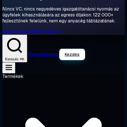
Nincs VC, nincs negyedéves igazgatótanácsi nyomás az
ügyfelek kihasználására az egress díjakon. 122 000+
fejlesztőnek felelünk, nem egy anyacég táblázatának.
Ismerje meg történetünket →
Bejelentkezés
Kezdés
⌘K
Keresés
Termékek