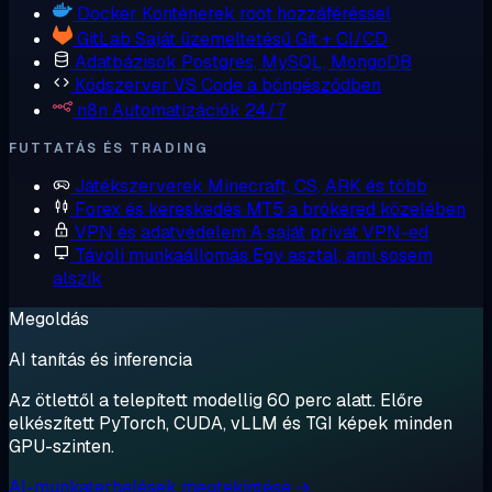
Docker
Konténerek root hozzáféréssel
GitLab
Saját üzemeltetésű Git + CI/CD
Adatbázisok
Postgres, MySQL, MongoDB
Kódszerver
VS Code a böngésződben
n8n
Automatizációk 24/7
FUTTATÁS ÉS TRADING
Játékszerverek
Minecraft, CS, ARK és több
Forex és kereskedés
MT5 a brókered közelében
VPN és adatvédelem
A saját privát VPN-ed
Távoli munkaállomás
Egy asztal, ami sosem
alszik
Megoldás
AI tanítás és inferencia
Az ötlettől a telepített modellig 60 perc alatt. Előre
elkészített PyTorch, CUDA, vLLM és TGI képek minden
GPU-szinten.
AI-munkaterhelések megtekintése →