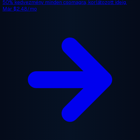
50% kedvezmény
minden csomagra, korlátozott ideig.
Már
$2.48/mo