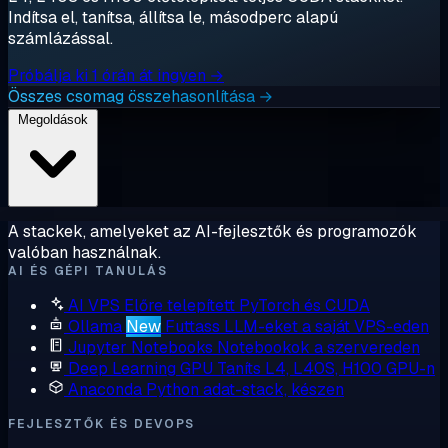
Indítsa el, tanítsa, állítsa le, másodperc alapú
számlázással.
Próbálja ki 1 órán át ingyen →
Összes csomag összehasonlítása →
Megoldások
A stackek, amelyeket az AI-fejlesztők és programozók
valóban használnak.
AI ÉS GÉPI TANULÁS
AI VPS
Előre telepített PyTorch és CUDA
Ollama
New
Futtass LLM-eket a saját VPS-eden
Jupyter Notebooks
Notebookok a szervereden
Deep Learning GPU
Taníts L4, L40S, H100 GPU-n
Anaconda
Python adat-stack, készen
FEJLESZTŐK ÉS DEVOPS