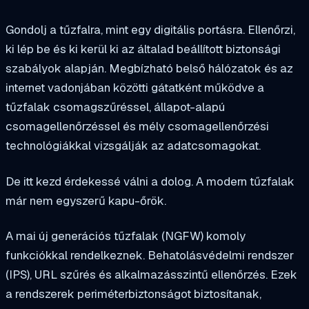
Gondolj a tűzfalra, mint egy digitális portásra. Ellenőrzi,
ki lép be és ki kerül ki az általad beállított biztonsági
szabályok alapján. Megbízható belső hálózatok és az
internet vadonjában közötti gátatként működve a
tűzfalak csomagszűréssel, állapot-alapú
csomagellenőrzéssel és mély csomagellenőrzési
technológiákkal vizsgálják az adatcsomagokat.
De itt kezd érdekessé válni a dolog. A modern tűzfalak
már nem egyszerű kapu-őrök.
A mai új generációs tűzfalak (NGFW) komoly
funkciókkal rendelkeznek. Behatolásvédelmi rendszer
(IPS), URL szűrés és alkalmazásszintű ellenőrzés. Ezek
a rendszerek periméterbiztonságot biztosítanak,