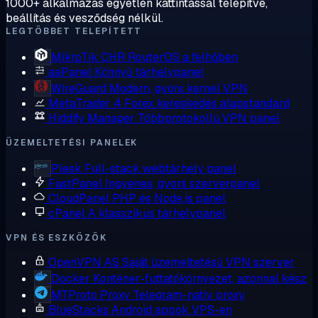
1000+ alkalmazás egyetlen kattintással telepítve,
beállítás és vesződség nélkül.
LEGTÖBBET TELEPÍTETT
MikroTik CHR
RouterOS a felhőben
aaPanel
Könnyű tárhelypanel
WireGuard
Modern, gyors kernel VPN
MetaTrader 4
Forex kereskedés alapstandard
Hiddify Manager
Többprotokollú VPN panel
ÜZEMELTETÉSI PANELEK
Plesk
Full-stack webtárhely panel
FastPanel
Ingyenes, gyors szerverpanel
CloudPanel
PHP és Node.js panel
cPanel
A klasszikus tárhelypanel
VPN ÉS ESZKÖZÖK
OpenVPN AS
Saját üzemeltetésű VPN szerver
Docker
Konténer-futtatókörnyezet, azonnal kész
MTProto Proxy
Telegram-natív proxy
BlueStacks
Android appok VPS-en