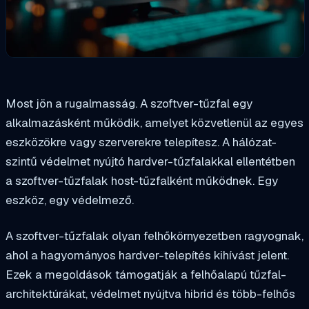
Most jön a rugalmasság. A szoftver-tűzfal egy
alkalmazásként működik, amelyet közvetlenül az egyes
eszközökre vagy szerverekre telepítesz. A hálózat-
szintű védelmet nyújtó hardver-tűzfalakkal ellentétben
a szoftver-tűzfalak host-tűzfalként működnek. Egy
eszköz, egy védelmező.
A szoftver-tűzfalak olyan felhőkörnyezetben ragyognak,
ahol a hagyományos hardver-telepítés kihívást jelent.
Ezek a megoldások támogatják a felhőalapú tűzfal-
architektúrákat, védelmet nyújtva hibrid és több-felhős