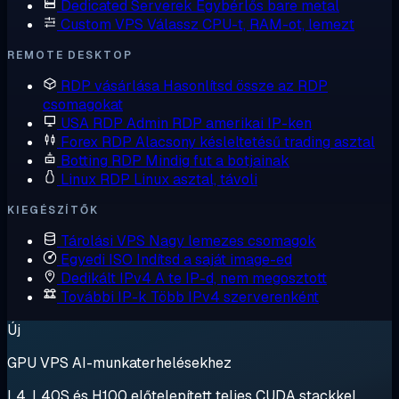
Dedicated Serverek
Egybérlős bare metal
Custom VPS
Válassz CPU-t, RAM-ot, lemezt
REMOTE DESKTOP
RDP vásárlása
Hasonlítsd össze az RDP
csomagokat
USA RDP
Admin RDP amerikai IP-ken
Forex RDP
Alacsony késleltetésű trading asztal
Botting RDP
Mindig fut a botjainak
Linux RDP
Linux asztal, távoli
KIEGÉSZÍTŐK
Tárolási VPS
Nagy lemezes csomagok
Egyedi ISO
Indítsd a saját image-ed
Dedikált IPv4
A te IP-d, nem megosztott
További IP-k
Több IPv4 szerverenként
Új
GPU VPS AI-munkaterhelésekhez
L4, L40S és H100 előtelepített teljes CUDA stackkel.