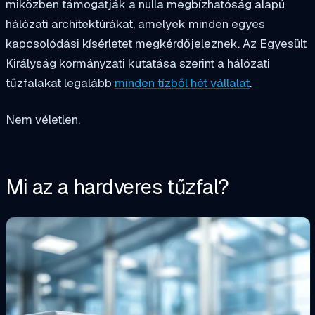
miközben támogatják a nulla megbízhatóság alapú
hálózati architektúrákat, amelyek minden egyes
kapcsolódási kísérletet megkérdőjeleznek. Az Egyesült
Királyság kormányzati kutatása szerint a hálózati
tűzfalakat legalább
minden tízből hét vállalat
.
Nem véletlen.
Mi az a hardveres tűzfal?