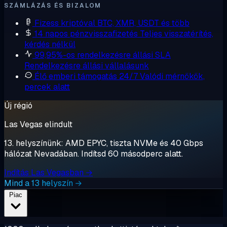
SZÁMLÁZÁS ÉS BIZALOM
Fizess kriptóval
BTC, XMR, USDT és több
14 napos pénzvisszafizetés
Teljes visszatérítés,
kérdés nélkül
99,95%-os rendelkezésre állási SLA
Rendelkezésre állási vállalásunk
Élő emberi támogatás 24/7
Valódi mérnökök,
percek alatt
Új régió
Las Vegas elindult
13. helyszínünk: AMD EPYC, tiszta NVMe és 40 Gbps
hálózat Nevadában. Indítsd 60 másodperc alatt.
Indítás Las Vegasban →
Mind a 13 helyszín →
Piac