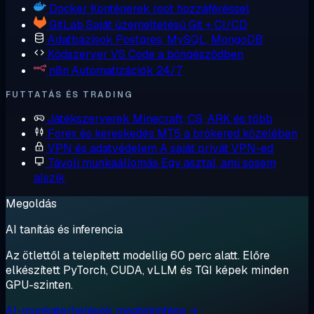
Docker
Konténerek root hozzáféréssel
GitLab
Saját üzemeltetésű Git + CI/CD
Adatbázisok
Postgres, MySQL, MongoDB
Kódszerver
VS Code a böngésződben
n8n
Automatizációk 24/7
FUTTATÁS ÉS TRADING
Játékszerverek
Minecraft, CS, ARK és több
Forex és kereskedés
MT5 a brókered közelében
VPN és adatvédelem
A saját privát VPN-ed
Távoli munkaállomás
Egy asztal, ami sosem
alszik
Megoldás
AI tanítás és inferencia
Az ötlettől a telepített modellig 60 perc alatt. Előre
elkészített PyTorch, CUDA, vLLM és TGI képek minden
GPU-szinten.
AI-munkaterhelések megtekintése →