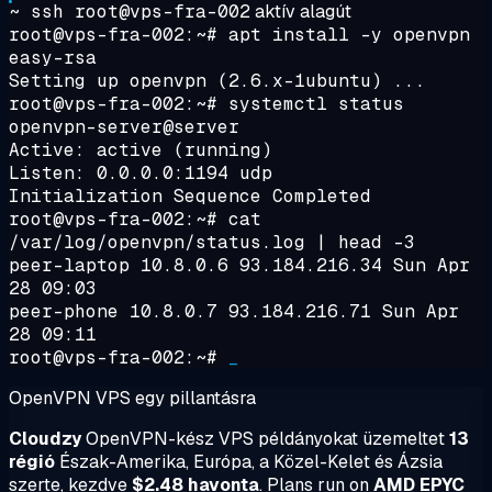
~ ssh root@vps-fra-002
aktív alagút
root@vps-fra-002:~#
apt install -y openvpn
easy-rsa
Setting up openvpn (2.6.x-1ubuntu) ...
root@vps-fra-002:~#
systemctl status
openvpn-server@server
Active:
active (running)
Listen: 0.0.0.0:1194 udp
Initialization Sequence Completed
root@vps-fra-002:~#
cat
/var/log/openvpn/status.log | head -3
peer-laptop 10.8.0.6 93.184.216.34 Sun Apr
28 09:03
peer-phone 10.8.0.7 93.184.216.71 Sun Apr
28 09:11
root@vps-fra-002:~#
_
OpenVPN VPS egy pillantásra
Cloudzy
OpenVPN-kész VPS példányokat üzemeltet
13
régió
Észak-Amerika, Európa, a Közel-Kelet és Ázsia
szerte, kezdve
$2.48 havonta
. Plans run on
AMD EPYC