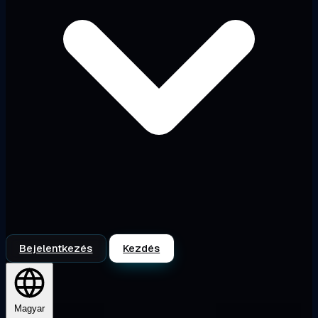
Bejelentkezés
Kezdés
Magyar