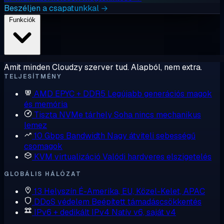
Beszéljen a csapatunkkal →
Funkciók
Amit minden Cloudzy szerver tud. Alapból, nem extra.
TELJESÍTMÉNY
AMD EPYC + DDR5
Legújabb generációs magok
és memória
Tiszta NVMe tárhely
Soha nincs mechanikus
lemez
10 Gbps Bandwidth
Nagy átviteli sebességű
csomagok
KVM virtualizáció
Valódi hardveres elszigetelés
GLOBÁLIS HÁLÓZAT
13 Helyszín
É-Amerika, EU, Közel-Kelet, APAC
DDoS védelem
Beépített támadáscsökkentés
IPv6 + dedikált IPv4
Natív v6, saját v4