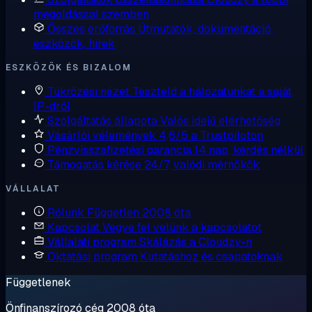
megoldással szemben
Összes erőforrás
Útmutatók, dokumentáció,
eszközök, hírek
ESZKÖZÖK ÉS BIZALOM
Tükrözési nézet
Teszteld a hálózatunkat a saját
IP-dről
Szolgáltatás állapota
Valós idejű elérhetőség
Vásárlói vélemények
4,6/5 a Trustpiloton
Pénzvisszafizetési garancia
14 nap, kérdés nélkül
Támogatás kérése
24/7, valódi mérnökök
VÁLLALAT
Rólunk
Független 2008 óta
Kapcsolat
Vegye fel velünk a kapcsolatot
Vállalati program
Skálázás a Cloudzy-n
Oktatási program
Kutatáshoz és csapatoknak
Függetlenek
Önfinanszírozó cég 2008 óta