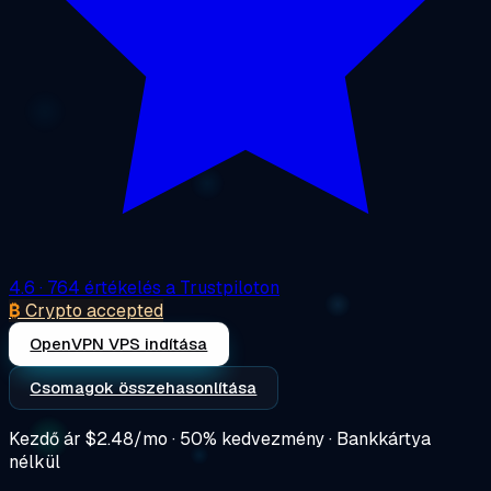
4.6
· 764 értékelés a Trustpiloton
₿
Crypto accepted
OpenVPN VPS indítása
Csomagok összehasonlítása
Kezdő ár
$2.48/mo
· 50% kedvezmény · Bankkártya
nélkül