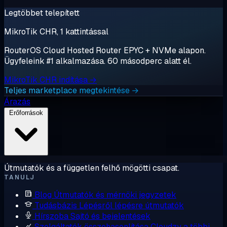
Legtöbbet telepített
MikroTik CHR, 1 kattintással
RouterOS Cloud Hosted Router EPYC + NVMe alapon.
Ügyfeleink #1 alkalmazása. 60 másodperc alatt él.
MikroTik CHR indítása →
Teljes marketplace megtekintése →
Árazás
Erőforrások
Útmutatók és a független felhő mögötti csapat.
TANULJ
Blog
Útmutatók és mérnöki jegyzetek
Tudásbázis
Lépésről lépésre útmutatók
Hírszoba
Sajtó és bejelentések
Szolgáltatók összehasonlítása
Cloudzy a többi