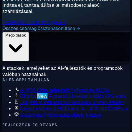
Indítsa el, tanítsa, állítsa le, másodperc alapú
számlázással.
Próbálja ki 1 órán át ingyen →
Összes csomag összehasonlítása →
Megoldások
A stackek, amelyeket az AI-fejlesztők és programozók
valóban használnak.
AI ÉS GÉPI TANULÁS
AI VPS
Előre telepített PyTorch és CUDA
Ollama
New
Futtass LLM-eket a saját VPS-eden
Jupyter Notebooks
Notebookok a szervereden
Deep Learning GPU
Taníts L4, L40S, H100 GPU-n
Anaconda
Python adat-stack, készen
FEJLESZTŐK ÉS DEVOPS