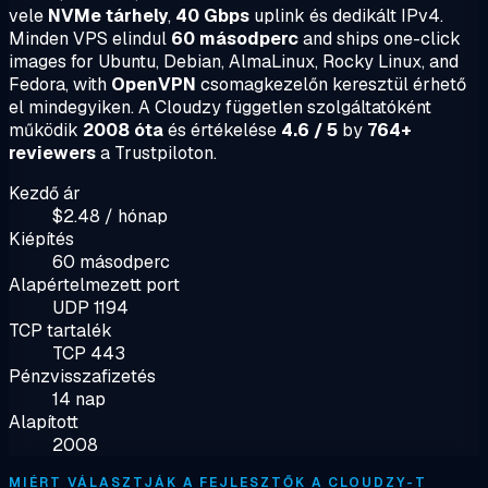
vele
NVMe tárhely
,
40 Gbps
uplink és dedikált IPv4.
Minden VPS elindul
60 másodperc
and ships one-click
images for Ubuntu, Debian, AlmaLinux, Rocky Linux, and
Fedora, with
OpenVPN
csomagkezelőn keresztül érhető
el mindegyiken. A Cloudzy független szolgáltatóként
működik
2008 óta
és értékelése
4.6 / 5
by
764+
reviewers
a Trustpiloton.
Kezdő ár
$2.48 / hónap
Kiépítés
60 másodperc
Alapértelmezett port
UDP 1194
TCP tartalék
TCP 443
Pénzvisszafizetés
14 nap
Alapított
2008
MIÉRT VÁLASZTJÁK A FEJLESZTŐK A CLOUDZY-T