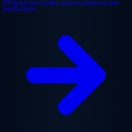
50% kedvezmény
minden csomagra, korlátozott ideig.
Már
$2.48/mo