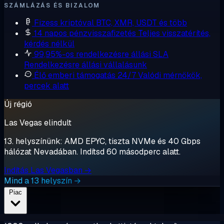
SZÁMLÁZÁS ÉS BIZALOM
Fizess kriptóval
BTC, XMR, USDT és több
14 napos pénzvisszafizetés
Teljes visszatérítés,
kérdés nélkül
99,95%-os rendelkezésre állási SLA
Rendelkezésre állási vállalásunk
Élő emberi támogatás 24/7
Valódi mérnökök,
percek alatt
Új régió
Las Vegas elindult
13. helyszínünk: AMD EPYC, tiszta NVMe és 40 Gbps
hálózat Nevadában. Indítsd 60 másodperc alatt.
Indítás Las Vegasban →
Mind a 13 helyszín →
Piac