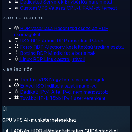
Dedicated Serverek
Egybérlős bare metal
Custom VPS
Válassz CPU-t, RAM-ot, lemezt
REMOTE DESKTOP
RDP vásárlása
Hasonlítsd össze az RDP
csomagokat
USA RDP
Admin RDP amerikai IP-ken
Forex RDP
Alacsony késleltetésű trading asztal
Botting RDP
Mindig fut a botjainak
Linux RDP
Linux asztal, távoli
KIEGÉSZÍTŐK
Tárolási VPS
Nagy lemezes csomagok
Egyedi ISO
Indítsd a saját image-ed
Dedikált IPv4
A te IP-d, nem megosztott
További IP-k
Több IPv4 szerverenként
Új
GPU VPS AI-munkaterhelésekhez
L4, L40S és H100 előtelepített teljes CUDA stackkel.