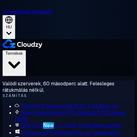
Támogatás
Értékesítés
HU
Termékek
Valódi szerverek, 60 másodperc alatt. Felesleges
rátukmálás nélkül.
SZÁMÍTÁS
Cloud VPS
Megosztott EPYC, 2,48 $/hó-tól
Nagy teljesítményű VPS
Dedikált EPYC magok,
DDR5
GPU VPS
New
L4, L40S, H100 igény szerint
Windows VPS
Windows Server, teljes admin