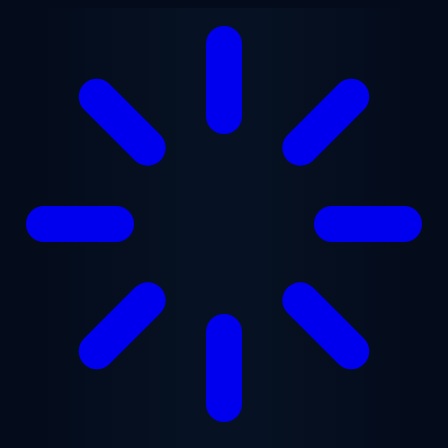
Ugrás a fő tartalomra