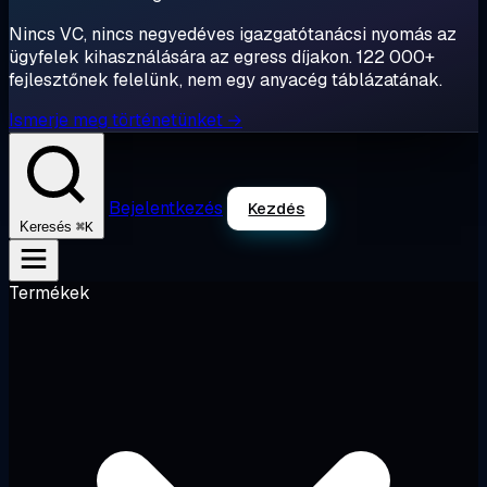
Nincs VC, nincs negyedéves igazgatótanácsi nyomás az
ügyfelek kihasználására az egress díjakon. 122 000+
fejlesztőnek felelünk, nem egy anyacég táblázatának.
Ismerje meg történetünket →
Bejelentkezés
Kezdés
⌘K
Keresés
Termékek