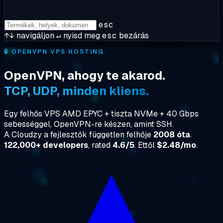
esc
↑↓
navigáljon
↵
nyisd meg
esc
bezárás
🔒
OPENVPN VPS HOSTING
OpenVPN, ahogy te akarod.
TCP, UDP, minden kliens.
Egy felhős VPS AMD EPYC + tiszta NVMe + 40 Gbps
sebességgel, OpenVPN-re készen, amint SSH.
A Cloudzy a fejlesztők független felhője
2008 óta
.
122,000+ developers
, rated
4.6/5
. Ettől
$2.48/mo
.