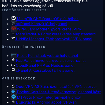
1000+ alkalmazás egyetlen kattintással telepítve,
beállítás és vesződség nélkül.
LEGTÖBBET TELEPÍTETT
MikroTik CHR
RouterOS a felhőben
aaPanel
Könnyű tárhelypanel
WireGuard
Modern, gyors kernel VPN
MetaTrader 4
Forex kereskedés alapstandard
Hiddify Manager
Többprotokollú VPN panel
ÜZEMELTETÉSI PANELEK
Plesk
Full-stack webtárhely panel
FastPanel
Ingyenes, gyors szerverpanel
CloudPanel
PHP és Node.js panel
cPanel
A klasszikus tárhelypanel
VPN ÉS ESZKÖZÖK
OpenVPN AS
Saját üzemeltetésű VPN szerver
Docker
Konténer-futtatókörnyezet, azonnal kész
MTProto Proxy
Telegram-natív proxy
BlueStacks
Android appok VPS-en