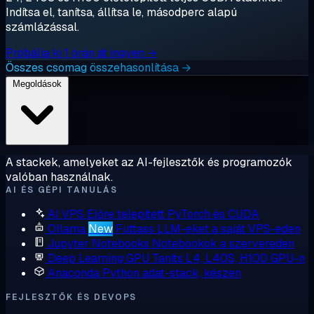
Indítsa el, tanítsa, állítsa le, másodperc alapú
számlázással.
Próbálja ki 1 órán át ingyen →
Összes csomag összehasonlítása →
Megoldások
A stackek, amelyeket az AI-fejlesztők és programozók
valóban használnak.
AI ÉS GÉPI TANULÁS
AI VPS
Előre telepített PyTorch és CUDA
Ollama
New
Futtass LLM-eket a saját VPS-eden
Jupyter Notebooks
Notebookok a szervereden
Deep Learning GPU
Taníts L4, L40S, H100 GPU-n
Anaconda
Python adat-stack, készen
FEJLESZTŐK ÉS DEVOPS