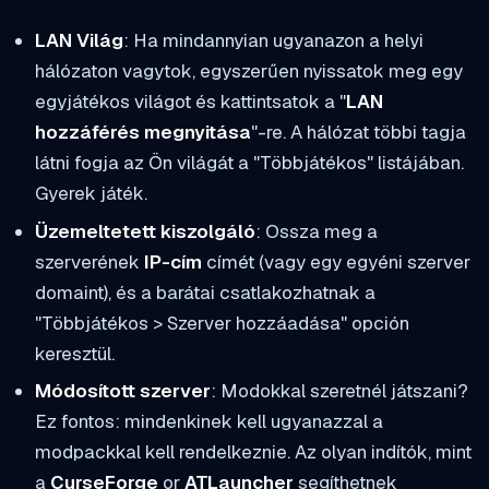
LAN Világ
: Ha mindannyian ugyanazon a helyi
hálózaton vagytok, egyszerűen nyissatok meg egy
egyjátékos világot és kattintsatok a "
LAN
hozzáférés megnyitása
"-re. A hálózat többi tagja
látni fogja az Ön világát a "Többjátékos" listájában.
Gyerek játék.
Üzemeltetett kiszolgáló
: Ossza meg a
szerverének
IP-cím
címét (vagy egy egyéni szerver
domaint), és a barátai csatlakozhatnak a
"Többjátékos > Szerver hozzáadása" opción
keresztül.
Módosított szerver
: Modokkal szeretnél játszani?
Ez fontos: mindenkinek
kell
ugyanazzal a
modpackkal kell rendelkeznie. Az olyan indítók, mint
a
CurseForge
or
ATLauncher
segíthetnek