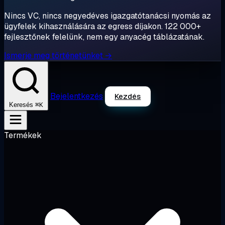
Nincs VC, nincs negyedéves igazgatótanácsi nyomás az
ügyfelek kihasználására az egress díjakon. 122 000+
fejlesztőnek felelünk, nem egy anyacég táblázatának.
Ismerje meg történetünket →
Bejelentkezés
Kezdés
⌘K
Keresés
Termékek