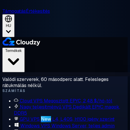
Támogatás
Értékesítés
HU
Termékek
Valódi szerverek, 60 másodperc alatt. Felesleges
rátukmálás nélkül.
SZÁMÍTÁS
Cloud VPS
Megosztott EPYC, 2,48 $/hó-tól
Nagy teljesítményű VPS
Dedikált EPYC magok,
DDR5
GPU VPS
New
L4, L40S, H100 igény szerint
Windows VPS
Windows Server, teljes admin