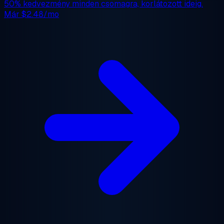
50% kedvezmény
minden csomagra, korlátozott ideig.
Már
$2.48/mo