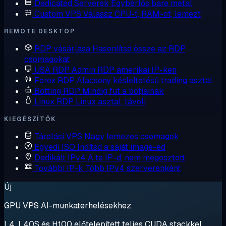
Dedicated Serverek
Egybérlős bare metal
Custom VPS
Válassz CPU-t, RAM-ot, lemezt
REMOTE DESKTOP
RDP vásárlása
Hasonlítsd össze az RDP
csomagokat
USA RDP
Admin RDP amerikai IP-ken
Forex RDP
Alacsony késleltetésű trading asztal
Botting RDP
Mindig fut a botjainak
Linux RDP
Linux asztal, távoli
KIEGÉSZÍTŐK
Tárolási VPS
Nagy lemezes csomagok
Egyedi ISO
Indítsd a saját image-ed
Dedikált IPv4
A te IP-d, nem megosztott
További IP-k
Több IPv4 szerverenként
Új
GPU VPS AI-munkaterhelésekhez
L4, L40S és H100 előtelepített teljes CUDA stackkel.