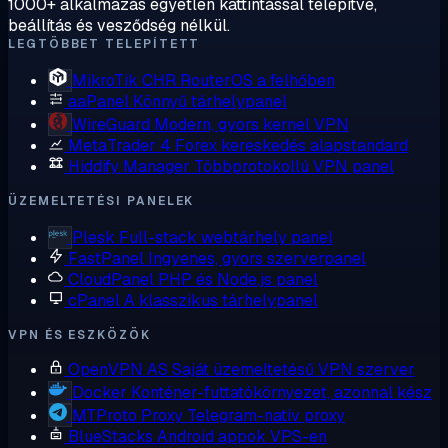
1000+ alkalmazás egyetlen kattintással telepítve,
beállítás és vesződség nélkül.
LEGTÖBBET TELEPÍTETT
MikroTik CHR
RouterOS a felhőben
aaPanel
Könnyű tárhelypanel
WireGuard
Modern, gyors kernel VPN
MetaTrader 4
Forex kereskedés alapstandard
Hiddify Manager
Többprotokollú VPN panel
ÜZEMELTETÉSI PANELEK
Plesk
Full-stack webtárhely panel
FastPanel
Ingyenes, gyors szerverpanel
CloudPanel
PHP és Node.js panel
cPanel
A klasszikus tárhelypanel
VPN ÉS ESZKÖZÖK
OpenVPN AS
Saját üzemeltetésű VPN szerver
Docker
Konténer-futtatókörnyezet, azonnal kész
MTProto Proxy
Telegram-natív proxy
BlueStacks
Android appok VPS-en