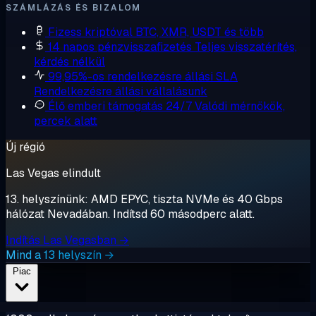
SZÁMLÁZÁS ÉS BIZALOM
Fizess kriptóval
BTC, XMR, USDT és több
14 napos pénzvisszafizetés
Teljes visszatérítés,
kérdés nélkül
99,95%-os rendelkezésre állási SLA
Rendelkezésre állási vállalásunk
Élő emberi támogatás 24/7
Valódi mérnökök,
percek alatt
Új régió
Las Vegas elindult
13. helyszínünk: AMD EPYC, tiszta NVMe és 40 Gbps
hálózat Nevadában. Indítsd 60 másodperc alatt.
Indítás Las Vegasban →
Mind a 13 helyszín →
Piac