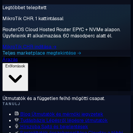
Legtöbbet telepített
MikroTik CHR, 1 kattintással
RouterOS Cloud Hosted Router EPYC + NVMe alapon.
Ügyfeleink #1 alkalmazása. 60 másodperc alatt él.
MikroTik CHR indítása →
Teljes marketplace megtekintése →
Árazás
Erőforrások
Útmutatók és a független felhő mögötti csapat.
TANULJ
Blog
Útmutatók és mérnöki jegyzetek
Tudásbázis
Lépésről lépésre útmutatók
Hírszoba
Sajtó és bejelentések
Szolgáltatók összehasonlítása
Cloudzy a többi