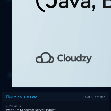
16 of 58 articles
GAMING & MEDIA
←
Previous
What Are Minecraft Server Types?