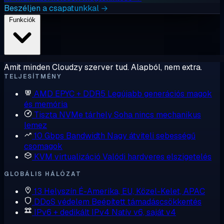
Beszéljen a csapatunkkal →
Funkciók
Amit minden Cloudzy szerver tud. Alapból, nem extra.
TELJESÍTMÉNY
AMD EPYC + DDR5
Legújabb generációs magok
és memória
Tiszta NVMe tárhely
Soha nincs mechanikus
lemez
10 Gbps Bandwidth
Nagy átviteli sebességű
csomagok
KVM virtualizáció
Valódi hardveres elszigetelés
GLOBÁLIS HÁLÓZAT
13 Helyszín
É-Amerika, EU, Közel-Kelet, APAC
DDoS védelem
Beépített támadáscsökkentés
IPv6 + dedikált IPv4
Natív v6, saját v4