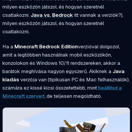
milyen eszközön játszol, és hogyan szeretnél
csatlakozni.
Java vs. Bedrock
itt vannak a verziók?),
milyen eszközön játszol, és hogyan szeretnél
csatlakozni.
Ha a
Minecraft Bedrock Edition
verzióval dolgozol,
amit a legtöbben használnak mobil eszközökön,
konzolokon és Windows 10/11 rendszereken, akkor a
barátok meghívása nagyon egyszerű. Akiknek a
Java
kiadás
verzója van (tipikusan PC és Mac felhasználók),
számára ez kissé
kicsi
összetettebb, mint
beállítsd a
Minecraft szervert
, de teljesen megoldható.