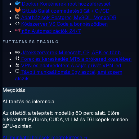
Docker
Konténerek root hozzáféréssel
GitLab
Saját üzemeltetésű Git + CI/CD
Adatbázisok
Postgres, MySQL, MongoDB
Kódszerver
VS Code a böngésződben
n8n
Automatizációk 24/7
FUTTATÁS ÉS TRADING
Játékszerverek
Minecraft, CS, ARK és több
Forex és kereskedés
MT5 a brókered közelében
VPN és adatvédelem
A saját privát VPN-ed
Távoli munkaállomás
Egy asztal, ami sosem
alszik
Megoldás
AI tanítás és inferencia
Az ötlettől a telepített modellig 60 perc alatt. Előre
elkészített PyTorch, CUDA, vLLM és TGI képek minden
GPU-szinten.
AI-munkaterhelések megtekintése →