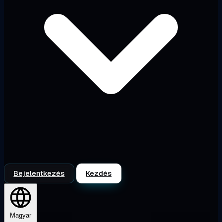
Bejelentkezés
Kezdés
Magyar