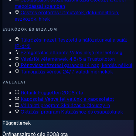
megoldással szemben
Összes erőforrás
Útmutatók, dokumentáció,
eszközök, hírek
ESZKÖZÖK ÉS BIZALOM
Tükrözési nézet
Teszteld a hálózatunkat a saját
IP-dről
Szolgáltatás állapota
Valós idejű elérhetőség
Vásárlói vélemények
4,6/5 a Trustpiloton
Pénzvisszafizetési garancia
14 nap, kérdés nélkül
Támogatás kérése
24/7, valódi mérnökök
VÁLLALAT
Rólunk
Független 2008 óta
Kapcsolat
Vegye fel velünk a kapcsolatot
Vállalati program
Skálázás a Cloudzy-n
Oktatási program
Kutatáshoz és csapatoknak
Függetlenek
Önfinanszírozó cég 2008 óta