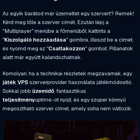
Az egyik barátod már üzemeltet egy szervert? Remek!
Kérd meg tőle a szerver címét. Ezután lépj a
"Multiplayer" menübe a főmenüből, kattints a
"
Kiszolgáló hozzáadása
" gombra, illeszd be a címet,
és nyomd meg az "
Csatlakozzon
" gombot. Pillanatok
alatt már együtt kalandozhatnak.
Komolyan, ha a technikai részletek megzavarnak, egy
játék VPS
szerverprovider használata játékmódosító.
Sokkal jobb
üzemidő
, fantasztikus
teljesítmény
uptime-ot nyújt, és egy szuper könnyű
megosztható szerver címet, amely soha nem változik.