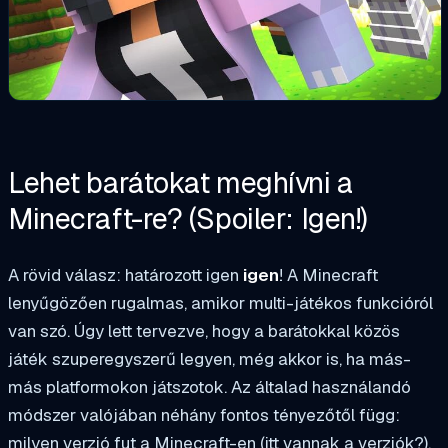
Lehet barátokat meghívni a
Minecraft-re? (Spoiler: Igen!)
A rövid válasz: határozott igen
igen
! A Minecraft
lenyűgözően rugalmas, amikor multi-játékos funkcióról
van szó. Úgy lett tervezve, hogy a barátokkal közös
játék szuperegyszerű legyen, még akkor is, ha más-
más platformokon játszotok. Az általad használandó
módszer valójában néhány fontos tényezőtől függ:
milyen verzió fut a Minecraft-en (itt vannak a verziók?),