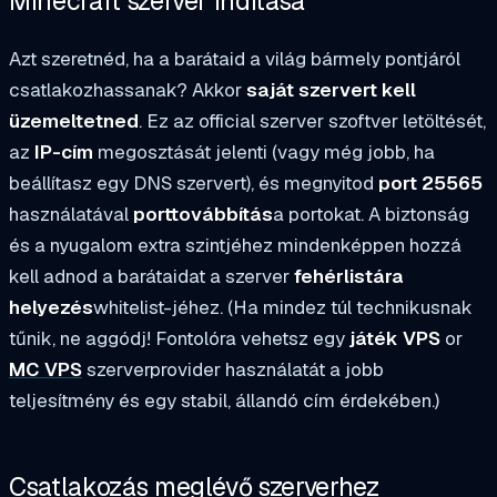
Minecraft szerver indítása
Azt szeretnéd, ha a barátaid a világ bármely pontjáról
csatlakozhassanak? Akkor
saját szervert kell
üzemeltetned
. Ez az official szerver szoftver letöltését,
az
IP-cím
megosztását jelenti (vagy még jobb, ha
beállítasz egy DNS szervert), és megnyitod
port 25565
használatával
porttovábbítás
a portokat. A biztonság
és a nyugalom extra szintjéhez mindenképpen hozzá
kell adnod a barátaidat a szerver
fehérlistára
helyezés
whitelist-jéhez. (Ha mindez túl technikusnak
tűnik, ne aggódj! Fontolóra vehetsz egy
játék VPS
or
MC VPS
szerverprovider használatát a jobb
teljesítmény és egy stabil, állandó cím érdekében.)
Csatlakozás meglévő szerverhez