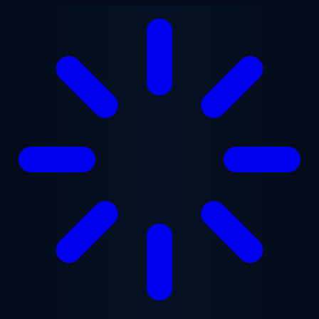
Ugrás a fő tartalomra