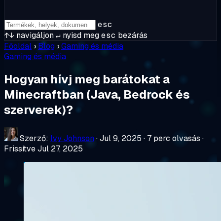
esc
↑↓
navigáljon
↵
nyisd meg
esc
bezárás
Főoldal
›
Blog
›
Gaming és média
Gaming és média
Hogyan hívj meg barátokat a
Minecraftban (Java, Bedrock és
szerverek)?
Szerző:
Ivy Johnson
·
Jul 9, 2025
·
7 perc olvasás
·
Frissítve Jul 27, 2025