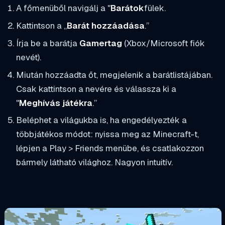
A főmenüből navigálj a "
Barátok
fülek.
Kattintson a „
Barát hozzáadása
.”
Írja be a barátja
Gamertag
(Xbox/Microsoft fiók
nevét).
Miután hozzáadta őt, megjelenik a barátlistájában.
Csak kattintson a nevére és válassza ki a
"
Meghívás játékra
.”
Beléphet a világukba is, ha engedélyezték a
többjátékos módot: nyissa meg az Minecraft-t,
lépjen a Play > Friends menübe, és csatlakozzon
bármely látható világhoz. Nagyon intuitív.