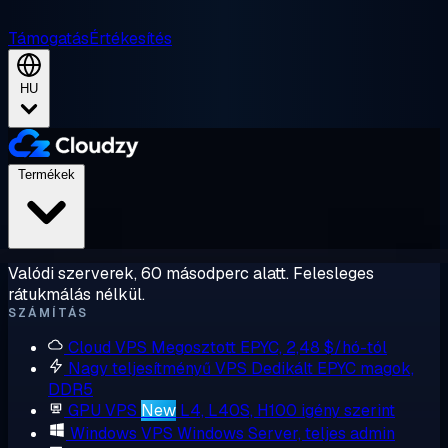
Támogatás
Értékesítés
HU
Termékek
Valódi szerverek, 60 másodperc alatt. Felesleges
rátukmálás nélkül.
SZÁMÍTÁS
Cloud VPS
Megosztott EPYC, 2,48 $/hó-tól
Nagy teljesítményű VPS
Dedikált EPYC magok,
DDR5
GPU VPS
New
L4, L40S, H100 igény szerint
Windows VPS
Windows Server, teljes admin