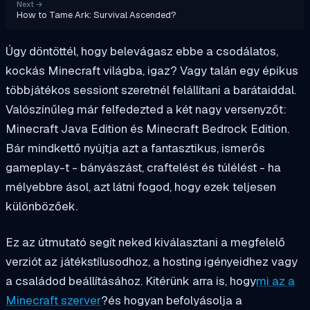
Next
→
How to Tame Ark: Survival Ascended?
Úgy döntöttél, hogy belevágasz ebbe a csodálatos,
kockás Minecraft világba, igaz? Vagy talán egy épikus
többjátékos sessiont szeretnél felállítani a barátaiddal.
Valószínűleg már felfedezted a két nagy versenyzőt:
Minecraft Java Edition és Minecraft Bedrock Edition.
Bár mindkettő nyújtja azt a fantasztikus, ismerős
gameplay-t - bányászást, craftelést és túlélést - ha
mélyebbre ásol, azt látni fogod, hogy ezek teljesen
különbözőek.
Ez az útmutató segít neked kiválasztani a megfelelő
verziót az játékstílusodhoz, a hosting igényeidhez vagy
a családod beállításához. Kitérünk arra is, hogy
mi az a
Minecraft szerver
?
és hogyan befolyásolja a