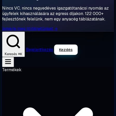
Nincs VC, nincs negyedéves igazgatótanácsi nyomás az
ügyfelek kihasználására az egress díjakon. 122 000+
fejlesztőnek felelünk, nem egy anyacég táblázatának.
Ismerje meg történetünket →
Bejelentkezés
Kezdés
⌘K
Keresés
Termékek