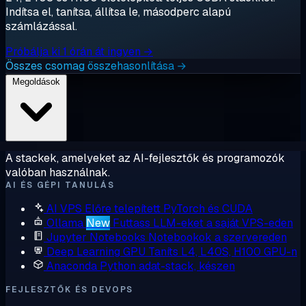
Indítsa el, tanítsa, állítsa le, másodperc alapú
számlázással.
Próbálja ki 1 órán át ingyen →
Összes csomag összehasonlítása →
Megoldások
A stackek, amelyeket az AI-fejlesztők és programozók
valóban használnak.
AI ÉS GÉPI TANULÁS
AI VPS
Előre telepített PyTorch és CUDA
Ollama
New
Futtass LLM-eket a saját VPS-eden
Jupyter Notebooks
Notebookok a szervereden
Deep Learning GPU
Taníts L4, L40S, H100 GPU-n
Anaconda
Python adat-stack, készen
FEJLESZTŐK ÉS DEVOPS