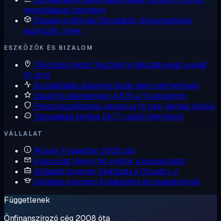
megoldással szemben
Összes erőforrás
Útmutatók, dokumentáció,
eszközök, hírek
ESZKÖZÖK ÉS BIZALOM
Tükrözési nézet
Teszteld a hálózatunkat a saját
IP-dről
Szolgáltatás állapota
Valós idejű elérhetőség
Vásárlói vélemények
4,6/5 a Trustpiloton
Pénzvisszafizetési garancia
14 nap, kérdés nélkül
Támogatás kérése
24/7, valódi mérnökök
VÁLLALAT
Rólunk
Független 2008 óta
Kapcsolat
Vegye fel velünk a kapcsolatot
Vállalati program
Skálázás a Cloudzy-n
Oktatási program
Kutatáshoz és csapatoknak
Függetlenek
Önfinanszírozó cég 2008 óta