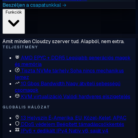
Beszéljen a csapatunkkal →
Funkciók
Amit minden Cloudzy szerver tud. Alapból, nem extra.
TELJESÍTMÉNY
AMD EPYC + DDR5
Legújabb generációs magok
és memória
Tiszta NVMe tárhely
Soha nincs mechanikus
lemez
10 Gbps Bandwidth
Nagy átviteli sebességű
csomagok
KVM virtualizáció
Valódi hardveres elszigetelés
GLOBÁLIS HÁLÓZAT
13 Helyszín
É-Amerika, EU, Közel-Kelet, APAC
DDoS védelem
Beépített támadáscsökkentés
IPv6 + dedikált IPv4
Natív v6, saját v4