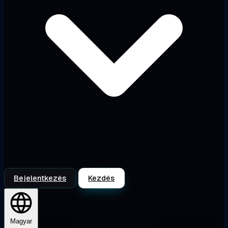
Bejelentkezés
Kezdés
Magyar