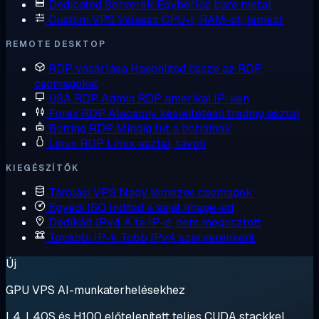
Dedicated Serverek
Egybérlős bare metal
Custom VPS
Válassz CPU-t, RAM-ot, lemezt
REMOTE DESKTOP
RDP vásárlása
Hasonlítsd össze az RDP
csomagokat
USA RDP
Admin RDP amerikai IP-ken
Forex RDP
Alacsony késleltetésű trading asztal
Botting RDP
Mindig fut a botjainak
Linux RDP
Linux asztal, távoli
KIEGÉSZÍTŐK
Tárolási VPS
Nagy lemezes csomagok
Egyedi ISO
Indítsd a saját image-ed
Dedikált IPv4
A te IP-d, nem megosztott
További IP-k
Több IPv4 szerverenként
Új
GPU VPS AI-munkaterhelésekhez
L4, L40S és H100 előtelepített teljes CUDA stackkel.