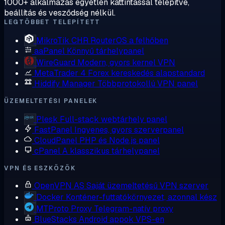
1000+ alkalmazás egyetlen kattintással telepítve,
beállítás és vesződség nélkül.
LEGTÖBBET TELEPÍTETT
MikroTik CHR
RouterOS a felhőben
aaPanel
Könnyű tárhelypanel
WireGuard
Modern, gyors kernel VPN
MetaTrader 4
Forex kereskedés alapstandard
Hiddify Manager
Többprotokollú VPN panel
ÜZEMELTETÉSI PANELEK
Plesk
Full-stack webtárhely panel
FastPanel
Ingyenes, gyors szerverpanel
CloudPanel
PHP és Node.js panel
cPanel
A klasszikus tárhelypanel
VPN ÉS ESZKÖZÖK
OpenVPN AS
Saját üzemeltetésű VPN szerver
Docker
Konténer-futtatókörnyezet, azonnal kész
MTProto Proxy
Telegram-natív proxy
BlueStacks
Android appok VPS-en