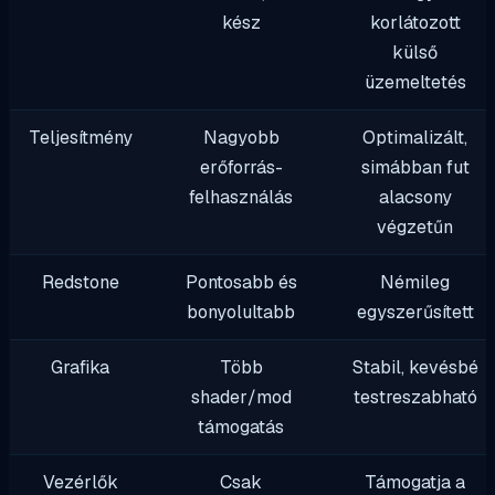
kész
korlátozott
külső
üzemeltetés
Teljesítmény
Nagyobb
Optimalizált,
erőforrás-
simábban fut
felhasználás
alacsony
végzetűn
Redstone
Pontosabb és
Némileg
bonyolultabb
egyszerűsített
Grafika
Több
Stabil, kevésbé
shader/mod
testreszabható
támogatás
Vezérlők
Csak
Támogatja a