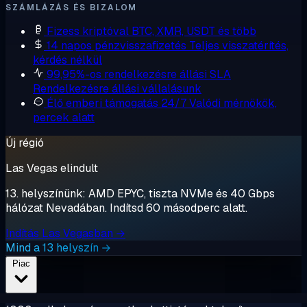
SZÁMLÁZÁS ÉS BIZALOM
Fizess kriptóval
BTC, XMR, USDT és több
14 napos pénzvisszafizetés
Teljes visszatérítés,
kérdés nélkül
99,95%-os rendelkezésre állási SLA
Rendelkezésre állási vállalásunk
Élő emberi támogatás 24/7
Valódi mérnökök,
percek alatt
Új régió
Las Vegas elindult
13. helyszínünk: AMD EPYC, tiszta NVMe és 40 Gbps
hálózat Nevadában. Indítsd 60 másodperc alatt.
Indítás Las Vegasban →
Mind a 13 helyszín →
Piac