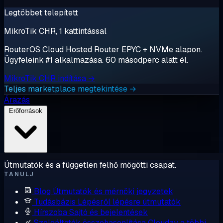
Legtöbbet telepített
MikroTik CHR, 1 kattintással
RouterOS Cloud Hosted Router EPYC + NVMe alapon.
Ügyfeleink #1 alkalmazása. 60 másodperc alatt él.
MikroTik CHR indítása →
Teljes marketplace megtekintése →
Árazás
Erőforrások
Útmutatók és a független felhő mögötti csapat.
TANULJ
Blog
Útmutatók és mérnöki jegyzetek
Tudásbázis
Lépésről lépésre útmutatók
Hírszoba
Sajtó és bejelentések
Szolgáltatók összehasonlítása
Cloudzy a többi