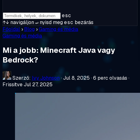
esc
↑↓
navigáljon
↵
nyisd meg
esc
bezárás
Főoldal
›
Blog
›
Gaming és média
Gaming és média
Mi a jobb: Minecraft Java vagy
Bedrock?
Szerző:
Ivy Johnson
·
Jul 8, 2025
·
6 perc olvasás
·
Frissítve Jul 27, 2025