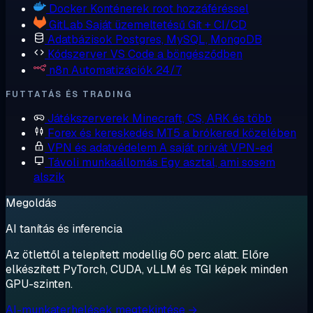
Docker
Konténerek root hozzáféréssel
GitLab
Saját üzemeltetésű Git + CI/CD
Adatbázisok
Postgres, MySQL, MongoDB
Kódszerver
VS Code a böngésződben
n8n
Automatizációk 24/7
FUTTATÁS ÉS TRADING
Játékszerverek
Minecraft, CS, ARK és több
Forex és kereskedés
MT5 a brókered közelében
VPN és adatvédelem
A saját privát VPN-ed
Távoli munkaállomás
Egy asztal, ami sosem
alszik
Megoldás
AI tanítás és inferencia
Az ötlettől a telepített modellig 60 perc alatt. Előre
elkészített PyTorch, CUDA, vLLM és TGI képek minden
GPU-szinten.
AI-munkaterhelések megtekintése →