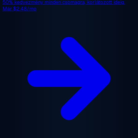
50% kedvezmény
minden csomagra, korlátozott ideig.
Már
$2.48/mo