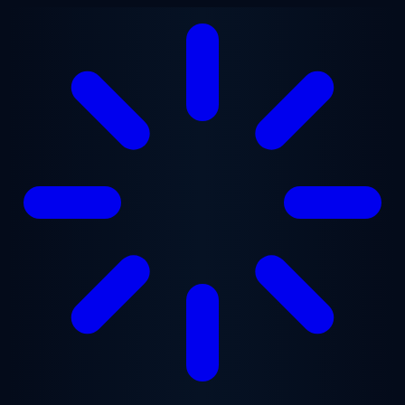
Ugrás a fő tartalomra