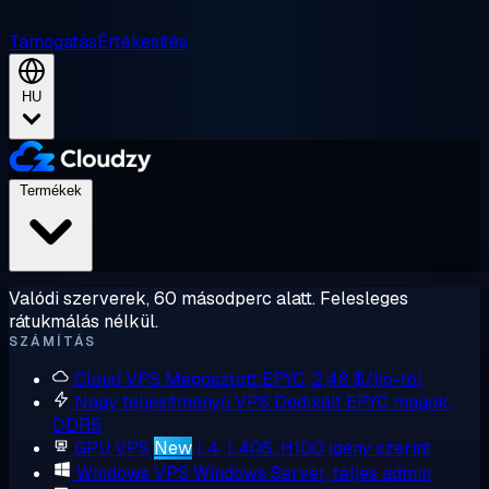
Támogatás
Értékesítés
HU
Termékek
Valódi szerverek, 60 másodperc alatt. Felesleges
rátukmálás nélkül.
SZÁMÍTÁS
Cloud VPS
Megosztott EPYC, 2,48 $/hó-tól
Nagy teljesítményű VPS
Dedikált EPYC magok,
DDR5
GPU VPS
New
L4, L40S, H100 igény szerint
Windows VPS
Windows Server, teljes admin