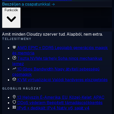
Beszéljen a csapatunkkal →
Funkciók
Amit minden Cloudzy szerver tud. Alapból, nem extra.
TELJESÍTMÉNY
AMD EPYC + DDR5
Legújabb generációs magok
és memória
Tiszta NVMe tárhely
Soha nincs mechanikus
lemez
10 Gbps Bandwidth
Nagy átviteli sebességű
csomagok
KVM virtualizáció
Valódi hardveres elszigetelés
GLOBÁLIS HÁLÓZAT
13 Helyszín
É-Amerika, EU, Közel-Kelet, APAC
DDoS védelem
Beépített támadáscsökkentés
IPv6 + dedikált IPv4
Natív v6, saját v4