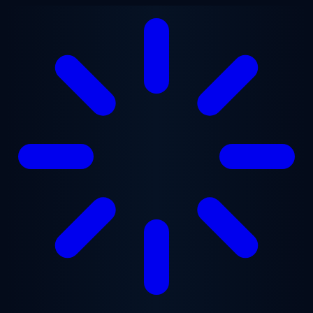
Ugrás a fő tartalomra