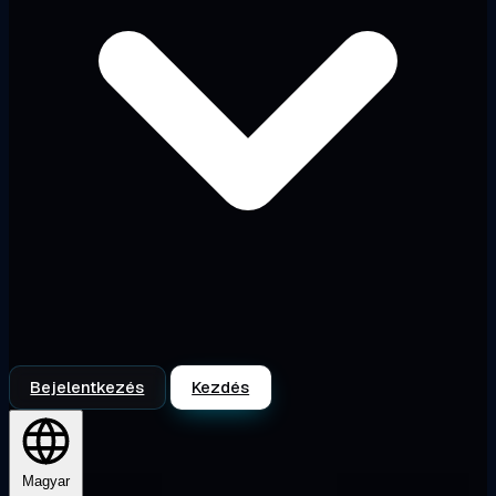
Bejelentkezés
Kezdés
Magyar