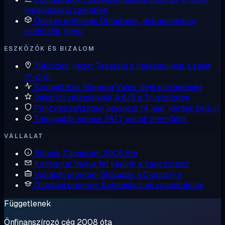
megoldással szemben
Összes erőforrás
Útmutatók, dokumentáció,
eszközök, hírek
ESZKÖZÖK ÉS BIZALOM
Tükrözési nézet
Teszteld a hálózatunkat a saját
IP-dről
Szolgáltatás állapota
Valós idejű elérhetőség
Vásárlói vélemények
4,6/5 a Trustpiloton
Pénzvisszafizetési garancia
14 nap, kérdés nélkül
Támogatás kérése
24/7, valódi mérnökök
VÁLLALAT
Rólunk
Független 2008 óta
Kapcsolat
Vegye fel velünk a kapcsolatot
Vállalati program
Skálázás a Cloudzy-n
Oktatási program
Kutatáshoz és csapatoknak
Függetlenek
Önfinanszírozó cég 2008 óta