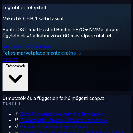
Legtöbbet telepített
MikroTik CHR, 1 kattintással
RouterOS Cloud Hosted Router EPYC + NVMe alapon.
Ügyfeleink #1 alkalmazása. 60 másodperc alatt él.
MikroTik CHR indítása →
Teljes marketplace megtekintése →
Árazás
Erőforrások
Útmutatók és a független felhő mögötti csapat.
TANULJ
Blog
Útmutatók és mérnöki jegyzetek
Tudásbázis
Lépésről lépésre útmutatók
Hírszoba
Sajtó és bejelentések
Szolgáltatók összehasonlítása
Cloudzy a többi