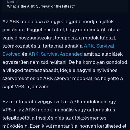
Next
→
What is the ARK: Survival of the Fittest?
Az ARK modolása az egyik legjobb módja a játék
javítására. Függetlenül attól, hogy raptorsoktól futasz
vagy dinoszauruszokat lovagolsz, a modok káoszt,
szórakozást és új tartalmat adnak a
ARK: Survival
Evolved
és
ARK: Survival Ascended
amit az alapjáték
egyszerűen nem tud nyújtani. De ha komolyan gondolod
a világod testreszabását, ideje elhagyni a nyilvános
szervereket és az ARK szerver modokat, és helyette a
saját VPS-n játszani.
Ez az útmutató végigvezet az ARK modolásán egy
VPS-n, az ARK modok manuális vagy automatikus
telepítésétől a frissítésig és az ütökzésmentes
működésig. Ezen kívül megtanítja, hogyan kerülheted el