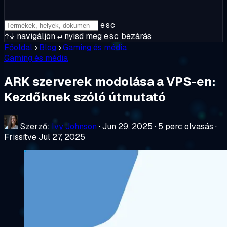
esc
↑↓
navigáljon
↵
nyisd meg
esc
bezárás
Főoldal
›
Blog
›
Gaming és média
Gaming és média
ARK szerverek modolása a VPS-en:
Kezdőknek szóló útmutató
Szerző:
Ivy Johnson
·
Jun 29, 2025
·
5 perc olvasás
·
Frissítve Jul 27, 2025