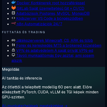
Docker
Konténerek root hozzáféréssel
GitLab
Saját üzemeltetésű Git + CI/CD
Adatbázisok
Postgres, MySQL, MongoDB
Kódszerver
VS Code a böngésződben
n8n
Automatizációk 24/7
FUTTATÁS ÉS TRADING
Játékszerverek
Minecraft, CS, ARK és több
Forex és kereskedés
MT5 a brókered közelében
VPN és adatvédelem
A saját privát VPN-ed
Távoli munkaállomás
Egy asztal, ami sosem
alszik
Megoldás
AI tanítás és inferencia
Az ötlettől a telepített modellig 60 perc alatt. Előre
elkészített PyTorch, CUDA, vLLM és TGI képek minden
GPU-szinten.
AI-munkaterhelések megtekintése →