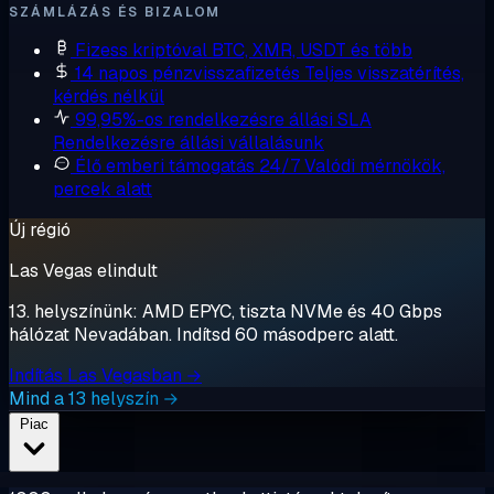
SZÁMLÁZÁS ÉS BIZALOM
Fizess kriptóval
BTC, XMR, USDT és több
14 napos pénzvisszafizetés
Teljes visszatérítés,
kérdés nélkül
99,95%-os rendelkezésre állási SLA
Rendelkezésre állási vállalásunk
Élő emberi támogatás 24/7
Valódi mérnökök,
percek alatt
Új régió
Las Vegas elindult
13. helyszínünk: AMD EPYC, tiszta NVMe és 40 Gbps
hálózat Nevadában. Indítsd 60 másodperc alatt.
Indítás Las Vegasban →
Mind a 13 helyszín →
Piac