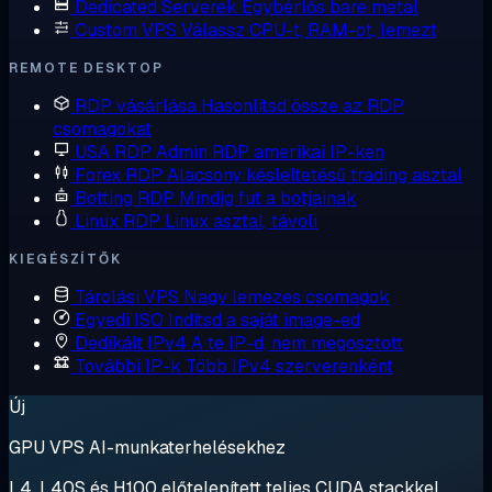
Dedicated Serverek
Egybérlős bare metal
Custom VPS
Válassz CPU-t, RAM-ot, lemezt
REMOTE DESKTOP
RDP vásárlása
Hasonlítsd össze az RDP
csomagokat
USA RDP
Admin RDP amerikai IP-ken
Forex RDP
Alacsony késleltetésű trading asztal
Botting RDP
Mindig fut a botjainak
Linux RDP
Linux asztal, távoli
KIEGÉSZÍTŐK
Tárolási VPS
Nagy lemezes csomagok
Egyedi ISO
Indítsd a saját image-ed
Dedikált IPv4
A te IP-d, nem megosztott
További IP-k
Több IPv4 szerverenként
Új
GPU VPS AI-munkaterhelésekhez
L4, L40S és H100 előtelepített teljes CUDA stackkel.