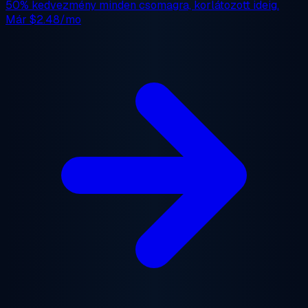
50% kedvezmény
minden csomagra, korlátozott ideig.
Már
$2.48/mo