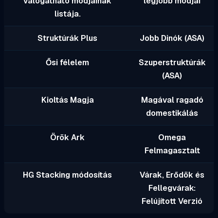
válogatható modjainak
legjobb módjai
listája.
Struktúrák Plus
Jobb Dinók (ASA)
Ősi félelem
Szuperstruktúrák
(ASA)
Kioltás Magja
Magával ragadó
domestikálás
Örök Ark
Omega
Felmagasztalt
HG Stacking módosítás
Várak, Erődök és
Fellegvárak:
Felújított Verzió