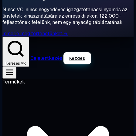
Nincs VC, nincs negyedéves igazgatótanácsi nyomás az
ügyfelek kihasználására az egress díjakon. 122 000+
fejlesztőnek felelünk, nem egy anyacég táblázatának.
Ismerje meg történetünket →
Bejelentkezés
Kezdés
⌘K
Keresés
Termékek