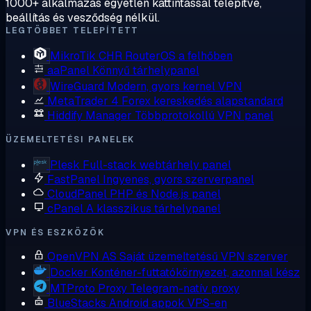
1000+ alkalmazás egyetlen kattintással telepítve,
beállítás és vesződség nélkül.
LEGTÖBBET TELEPÍTETT
MikroTik CHR
RouterOS a felhőben
aaPanel
Könnyű tárhelypanel
WireGuard
Modern, gyors kernel VPN
MetaTrader 4
Forex kereskedés alapstandard
Hiddify Manager
Többprotokollú VPN panel
ÜZEMELTETÉSI PANELEK
Plesk
Full-stack webtárhely panel
FastPanel
Ingyenes, gyors szerverpanel
CloudPanel
PHP és Node.js panel
cPanel
A klasszikus tárhelypanel
VPN ÉS ESZKÖZÖK
OpenVPN AS
Saját üzemeltetésű VPN szerver
Docker
Konténer-futtatókörnyezet, azonnal kész
MTProto Proxy
Telegram-natív proxy
BlueStacks
Android appok VPS-en