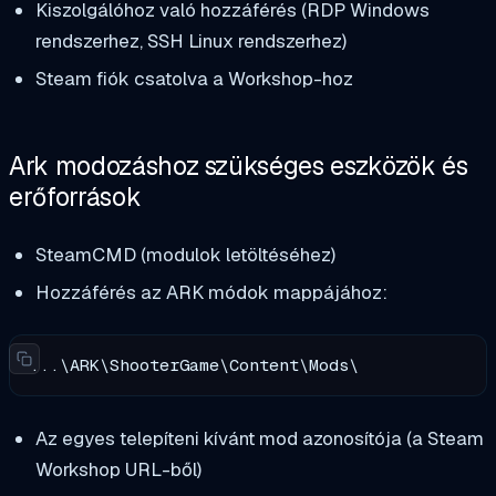
Kiszolgálóhoz való hozzáférés (RDP Windows
rendszerhez, SSH Linux rendszerhez)
Steam fiók csatolva a Workshop-hoz
Ark modozáshoz szükséges eszközök és
erőforrások
SteamCMD (modulok letöltéséhez)
Hozzáférés az ARK módok mappájához:
...\ARK\ShooterGame\Content\Mods\
Az egyes telepíteni kívánt mod azonosítója (a Steam
Workshop URL-ből)