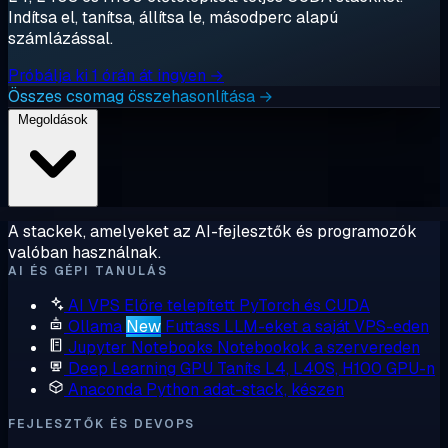
Indítsa el, tanítsa, állítsa le, másodperc alapú
számlázással.
Próbálja ki 1 órán át ingyen →
Összes csomag összehasonlítása →
Megoldások
A stackek, amelyeket az AI-fejlesztők és programozók
valóban használnak.
AI ÉS GÉPI TANULÁS
AI VPS
Előre telepített PyTorch és CUDA
Ollama
New
Futtass LLM-eket a saját VPS-eden
Jupyter Notebooks
Notebookok a szervereden
Deep Learning GPU
Taníts L4, L40S, H100 GPU-n
Anaconda
Python adat-stack, készen
FEJLESZTŐK ÉS DEVOPS