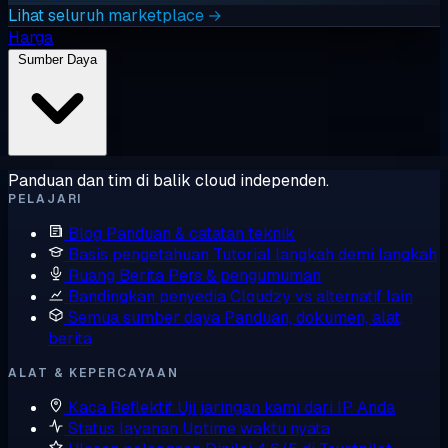
Lihat seluruh marketplace →
Harga
Sumber Daya
Panduan dan tim di balik cloud independen.
PELAJARI
Blog
Panduan & catatan teknik
Basis pengetahuan
Tutorial langkah demi langkah
Ruang Berita
Pers & pengumuman
Bandingkan penyedia
Cloudzy vs alternatif lain
Semua sumber daya
Panduan, dokumen, alat,
berita
ALAT & KEPERCAYAAN
Kaca Reflektif
Uji jaringan kami dari IP Anda
Status layanan
Uptime waktu nyata