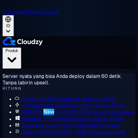
Dukungan
Hubungi sales
ID
Produk
Server nyata yang bisa Anda deploy dalam 60 detik.
Tanpa labirin upsell.
HITUNG
Cloud VPS
EPYC bersama, dari $2,48/bln
VPS performa tinggi
Core EPYC khusus, DDR5
GPU VPS
New
L4, L40S, H100 sesuai permintaan
Windows VPS
Windows Server, admin penuh
Dedicated Server
Bare metal satu penyewa
Custom VPS
Pilih CPU, RAM, disk sesuai spek