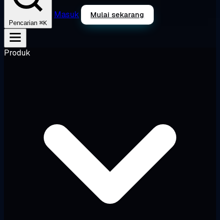
Masuk
Mulai sekarang
⌘K
Pencarian
Produk