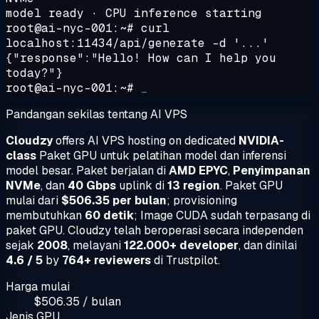
model ready · CPU inference starting
root@ai-nyc-001:~#
curl
localhost:11434/api/generate -d '...'
{"response":"Hello! How can I help you
today?"}
root@ai-nyc-001:~#
_
Pandangan sekilas tentang AI VPS
Cloudzy
offers AI VPS hosting on dedicated
NVIDIA-
class
Paket GPU untuk pelatihan model dan inferensi
model besar. Paket berjalan di
AMD EPYC
,
Penyimpanan
NVMe
, dan
40 Gbps
uplink di
13 region
. Paket GPU
mulai dari
$506.35 per bulan
; provisioning
membutuhkan
60 detik
; Image CUDA sudah terpasang di
paket GPU. Cloudzy telah beroperasi secara independen
sejak
2008
, melayani
122.000+ developer
, dan dinilai
4.6 / 5
by
764+ reviewers
di Trustpilot.
Harga mulai
$506.35 / bulan
Jenis GPU