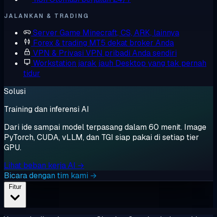
JALANKAN & TRADING
Server Game
Minecraft, CS, ARK, lainnya
Forex & trading
MT5 dekat broker Anda
VPN & Privasi
VPN pribadi Anda sendiri
Workstation jarak jauh
Desktop yang tak pernah
tidur
Solusi
Training dan inferensi AI
Dari ide sampai model terpasang dalam 60 menit. Image
PyTorch, CUDA, vLLM, dan TGI siap pakai di setiap tier
GPU.
Lihat beban kerja AI →
Bicara dengan tim kami →
Fitur