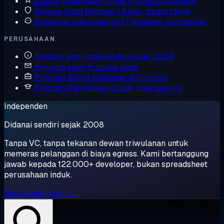
Ulasan pelanggan
Dinilai 4,6/5 di Trustpilot
Garansi Uang Kembali
14 hari, tanpa tanya
Dapatkan dukungan
24/7, engineer sungguhan
PERUSAHAAN
Tentang kami
Independen sejak 2008
Hubungi kami
Hubungi kami
Program Bisnis
Skalakan di Cloudzy
Program Pendidikan
Untuk riset dan tim
Independen
Didanai sendiri sejak 2008
Tanpa VC, tanpa tekanan dewan triwulanan untuk
memeras pelanggan di biaya egress. Kami bertanggung
jawab kepada 122.000+ developer, bukan spreadsheet
perusahaan induk.
Baca kisah kami →