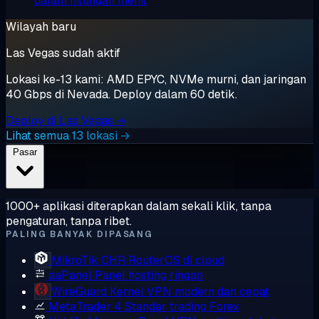
dalam hitungan menit
Wilayah baru
Las Vegas sudah aktif
Lokasi ke-13 kami: AMD EPYC, NVMe murni, dan jaringan
40 Gbps di Nevada. Deploy dalam 60 detik.
Deploy di Las Vegas →
Lihat semua 13 lokasi →
Pasar
1000+ aplikasi diterapkan dalam sekali klik, tanpa
pengaturan, tanpa ribet.
PALING BANYAK DIPASANG
MikroTik CHR
RouterOS di cloud
aaPanel
Panel hosting ringan
WireGuard
Kernel VPN modern dan cepat
MetaTrader 4
Standar trading Forex