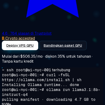
4.6
· 764 ulasan di Trustpilot
₿
Crypto accepted
Deploy VPS GPU
Bandingkan paket GPU
Mulai dari
$506.35/mo
· diskon 35% untuk tahunan ·
Tanpa kartu kredit
~ ssh root@ai-nyc-001
terhubung
root@ai-nyc-001:~#
curl -fsSL
https://ollama.com/install.sh | sh
Installing Ollama runtime... done
root@ai-nyc-001:~#
ollama run llama3.1:8b-
instruct-q4
pulling manifest · downloading 4.7 GB to
NVMe