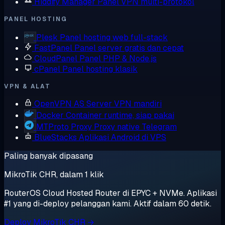
Hiddify Manager
Panel VPN multi-protokol
PANEL HOSTING
Plesk
Panel hosting web full-stack
FastPanel
Panel server gratis dan cepat
CloudPanel
Panel PHP & Node.js
cPanel
Panel hosting klasik
VPN & ALAT
OpenVPN AS
Server VPN mandiri
Docker
Container runtime, siap pakai
MTProto Proxy
Proxy native Telegram
BlueStacks
Aplikasi Android di VPS
Paling banyak dipasang
MikroTik CHR, dalam 1 klik
RouterOS Cloud Hosted Router di EPYC + NVMe. Aplikasi
#1 yang di-deploy pelanggan kami. Aktif dalam 60 detik.
Deploy MikroTik CHR →