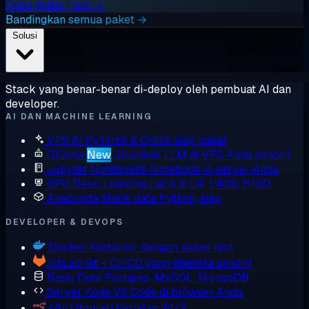
Coba gratis 1 jam →
Bandingkan semua paket →
Solusi
Stack yang benar-benar di-deploy oleh pembuat AI dan
developer.
AI DAN MACHINE LEARNING
VPS AI
PyTorch & CUDA siap pakai
Ollama
New
Jalankan LLM di VPS Anda sendiri
Jupyter Notebooks
Notebook di server Anda
GPU Deep Learning
Latih di L4, L40S, H100
Anaconda
Stack data Python, siap
DEVELOPER & DEVOPS
Docker
Kontainer dengan akses root
GitLab
Git + CI/CD yang dikelola sendiri
Basis Data
Postgres, MySQL, MongoDB
Server Kode
VS Code di browser Anda
n8n
Otomasi berjalan 24/7