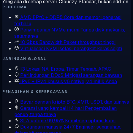
Yang ada di setiap server Cloudzy. Standar, bukan add-on.
PERFORMA
AMD EPYC + DDR5
Core dan memori generasi
terbaru
Penyimpanan NVMe murni
Tanpa disk mekanis,
selamanya
10 Gbps Bandwidth
Paket throughput tinggi
Virtualisasi KVM
Isolasi perangkat keras sejati
JARINGAN GLOBAL
13 Lokasi
NA, Eropa, Timur Tengah, APAC
Perlindungan DDoS
Mitigasi serangan bawaan
IPv6 + IPv4 khusus
v6 native, v4 milik Anda
PENAGIHAN & KEPERCAYAAN
Bayar dengan kripto
BTC, XMR, USDT, dan lainnya
Garansi uang kembali 14 hari
Pengembalian
penuh, tanpa tanya
SLA uptime 99,95%
Komitmen uptime kami
Dukungan manusia 24/7
Engineer sungguhan,