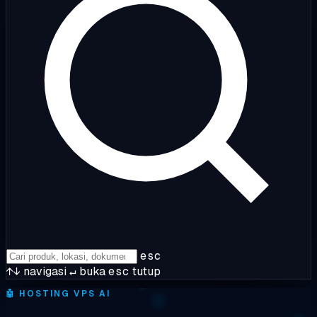
esc
↑↓
navigasi
↵
buka
esc
tutup
🤖
HOSTING VPS AI