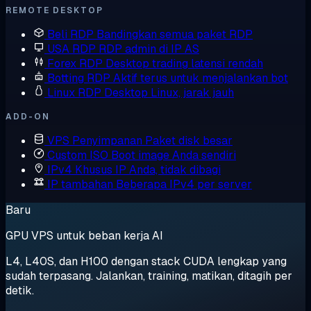
REMOTE DESKTOP
Beli RDP
Bandingkan semua paket RDP
USA RDP
RDP admin di IP AS
Forex RDP
Desktop trading latensi rendah
Botting RDP
Aktif terus untuk menjalankan bot
Linux RDP
Desktop Linux, jarak jauh
ADD-ON
VPS Penyimpanan
Paket disk besar
Custom ISO
Boot image Anda sendiri
IPv4 Khusus
IP Anda, tidak dibagi
IP tambahan
Beberapa IPv4 per server
Baru
GPU VPS untuk beban kerja AI
L4, L40S, dan H100 dengan stack CUDA lengkap yang
sudah terpasang. Jalankan, training, matikan, ditagih per
detik.