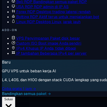
Beli RDP
Bandingkan semua paket RDP
USA RDP
RDP admin di IP AS
Forex RDP
Desktop trading latensi rendah
Botting RDP
Aktif terus untuk menjalankan bot
Linux RDP
Desktop Linux, jarak jauh
ADD-ON
VPS Penyimpanan
Paket disk besar
Custom ISO
Boot image Anda sendiri
IPv4 Khusus
IP Anda, tidak dibagi
IP tambahan
Beberapa IPv4 per server
Baru
GPU VPS untuk beban kerja AI
L4, L40S, dan H100 dengan stack CUDA lengkap yang sudah t
Coba gratis 1 jam →
Bandingkan semua paket →
Solusi