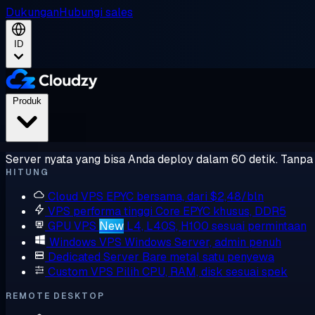
Dukungan
Hubungi sales
ID
Produk
Server nyata yang bisa Anda deploy dalam 60 detik. Tanpa l
HITUNG
Cloud VPS
EPYC bersama, dari $2,48/bln
VPS performa tinggi
Core EPYC khusus, DDR5
GPU VPS
New
L4, L40S, H100 sesuai permintaan
Windows VPS
Windows Server, admin penuh
Dedicated Server
Bare metal satu penyewa
Custom VPS
Pilih CPU, RAM, disk sesuai spek
REMOTE DESKTOP